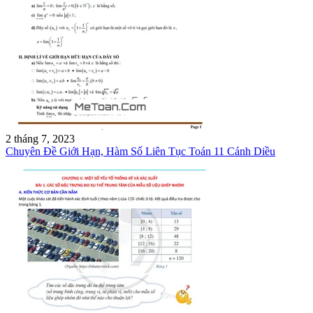
2 tháng 7, 2023
Chuyên Đề Giới Hạn, Hàm Số Liên Tục Toán 11 Cánh Diều