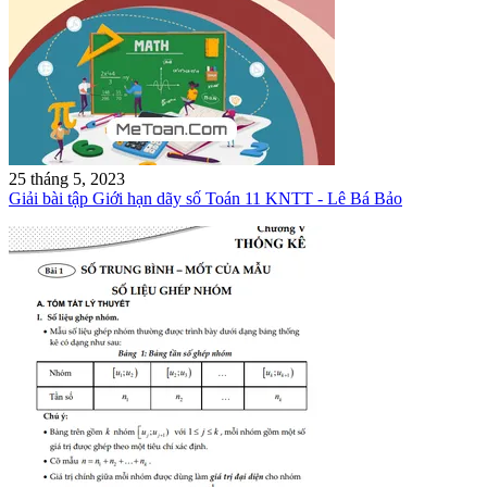
25 tháng 5, 2023
Giải bài tập Giới hạn dãy số Toán 11 KNTT - Lê Bá Bảo