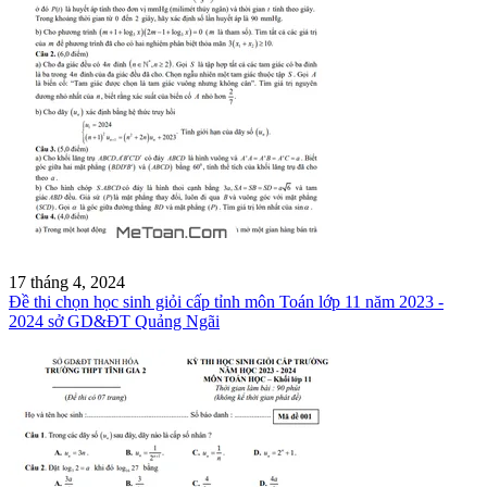
17 tháng 4, 2024
Đề thi chọn học sinh giỏi cấp tỉnh môn Toán lớp 11 năm 2023 -
2024 sở GD&ĐT Quảng Ngãi