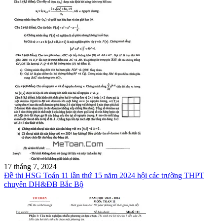
17 tháng 7, 2024
Đề thi HSG Toán 11 lần thứ 15 năm 2024 hội các trường THPT
chuyên DH&ĐB Bắc Bộ