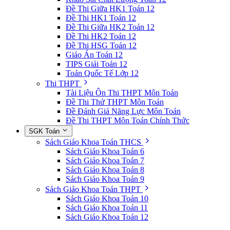
Đề Thi Giữa HK1 Toán 12
Đề Thi HK1 Toán 12
Đề Thi Giữa HK2 Toán 12
Đề Thi HK2 Toán 12
Đề Thi HSG Toán 12
Giáo Án Toán 12
TIPS Giải Toán 12
Toán Quốc Tế Lớp 12
Thi THPT
Tài Liệu Ôn Thi THPT Môn Toán
Đề Thi Thử THPT Môn Toán
Đề Đánh Giá Năng Lực Môn Toán
Đề Thi THPT Môn Toán Chính Thức
SGK Toán
Sách Giáo Khoa Toán THCS
Sách Giáo Khoa Toán 6
Sách Giáo Khoa Toán 7
Sách Giáo Khoa Toán 8
Sách Giáo Khoa Toán 9
Sách Giáo Khoa Toán THPT
Sách Giáo Khoa Toán 10
Sách Giáo Khoa Toán 11
Sách Giáo Khoa Toán 12