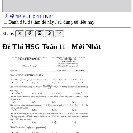
Tải về file PDF
(543.1KB)
Đánh dấu đã làm đề này / sử dụng tài liệu này
Share:
Đề Thi HSG Toán 11 - Mới Nhất