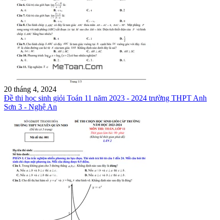
20 tháng 4, 2024
Đề thi học sinh giỏi Toán 11 năm 2023 - 2024 trường THPT Anh
Sơn 3 - Nghệ An