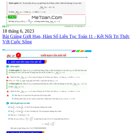
18 tháng 6, 2023
Bài Giảng Giới Hạn, Hàm Số Liên Tục Toán 11 - Kết Nối Tri Thức
Với Cuộc Sống