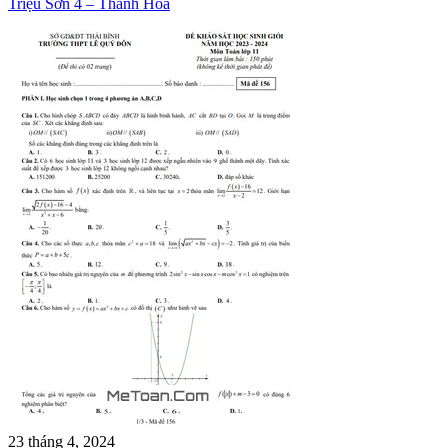
Triệu Sơn 4 – Thanh Hóa
23 tháng 4, 2024