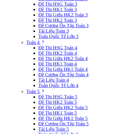
Đề Thi HSG Toán 3
Đề Thi HK1 Toán 3
Đề Thi Giữa HK2 Toán 3
Đề Thi HK2 Toán 3
Đề Cương Ôn Tập Toán 3
Tài Liệu Toán 3
Toán Quốc Tế Lớp 3
Toán 4
Đề Thi HSG Toán 4
Đề Thi HK2 Toán 4
Đề Thi Giữa HK2 Toán 4
Đề Thi HK1 Toán 4
Đề Thi Giữa HK1 Toán 4
Đề Cương Ôn Tập Toán 4
Tài Liệu Toán 4
Toán Quốc Tế Lớp 4
Toán 5
Đề Thi HSG Toán 5
Đề Thi HK2 Toán 5
Đề Thi Giữa HK2 Toán 5
Đề Thi HK1 Toán 5
Đề Thi Giữa HK1 Toán 5
Đề Cương Ôn Tập Toán 5
Tài Liệu Toán 5