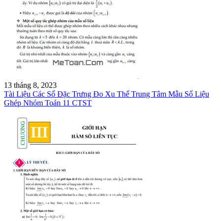
13 tháng 8, 2023
Tài Liệu Các Số Đặc Trưng Đo Xu Thế Trung Tâm Mẫu Số Liệu
Ghép Nhóm Toán 11 CTST