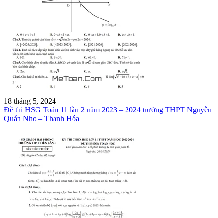
18 tháng 5, 2024
Đề thi HSG Toán 11 lần 2 năm 2023 – 2024 trường THPT Nguyễn
Quán Nho – Thanh Hóa