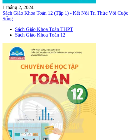
1 tháng 2, 2024
Sách Giáo Khoa Toán 12 (Tập 1) - Kết Nối Tri Thức Với Cuộc
Sống
Sách Giáo Khoa Toán THPT
Sách Giáo Khoa Toán 12