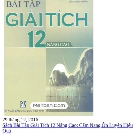
29 tháng 12, 2016
Sách Bài Tập Giải Tích 12 Nâng Cao: Cẩm Nang Ôn Luyện Hiệu
Quả