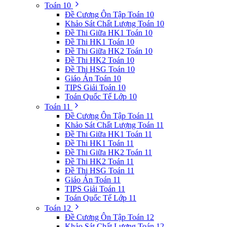
Toán 10
Đề Cương Ôn Tập Toán 10
Khảo Sát Chất Lượng Toán 10
Đề Thi Giữa HK1 Toán 10
Đề Thi HK1 Toán 10
Đề Thi Giữa HK2 Toán 10
Đề Thi HK2 Toán 10
Đề Thi HSG Toán 10
Giáo Án Toán 10
TIPS Giải Toán 10
Toán Quốc Tế Lớp 10
Toán 11
Đề Cương Ôn Tập Toán 11
Khảo Sát Chất Lượng Toán 11
Đề Thi Giữa HK1 Toán 11
Đề Thi HK1 Toán 11
Đề Thi Giữa HK2 Toán 11
Đề Thi HK2 Toán 11
Đề Thi HSG Toán 11
Giáo Án Toán 11
TIPS Giải Toán 11
Toán Quốc Tế Lớp 11
Toán 12
Đề Cương Ôn Tập Toán 12
Khảo Sát Chất Lượng Toán 12