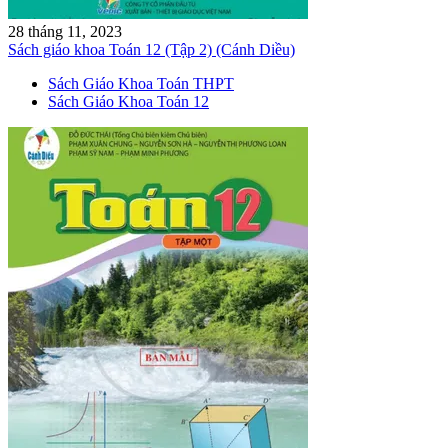
28 tháng 11, 2023
Sách giáo khoa Toán 12 (Tập 2) (Cánh Diều)
Sách Giáo Khoa Toán THPT
Sách Giáo Khoa Toán 12