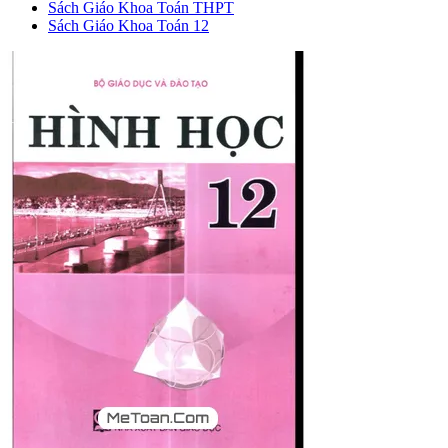
Sách Giáo Khoa Toán THPT
Sách Giáo Khoa Toán 12