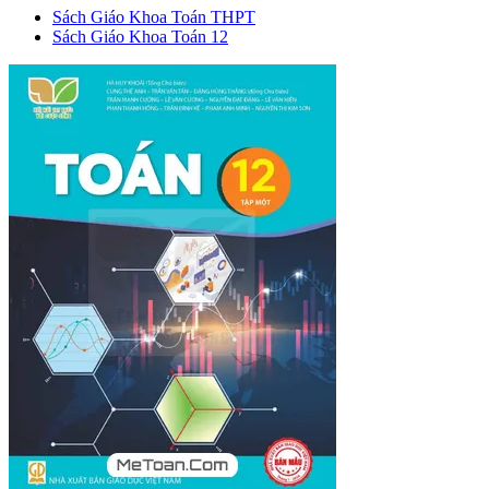
Sách Giáo Khoa Toán THPT
Sách Giáo Khoa Toán 12