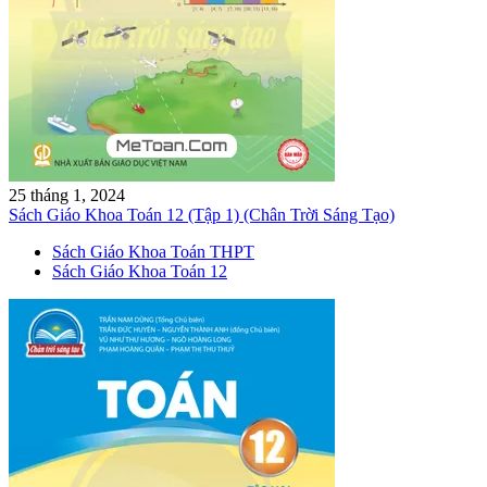
25 tháng 1, 2024
Sách Giáo Khoa Toán 12 (Tập 1) (Chân Trời Sáng Tạo)
Sách Giáo Khoa Toán THPT
Sách Giáo Khoa Toán 12