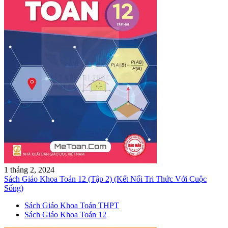
1 tháng 2, 2024
Sách Giáo Khoa Toán 12 (Tập 2) (Kết Nối Tri Thức Với Cuộc
Sống)
Sách Giáo Khoa Toán THPT
Sách Giáo Khoa Toán 12