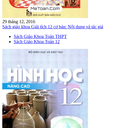
29 tháng 12, 2016
Sách giáo khoa Giải tích 12 cơ bản: Nội dung và tác giả
Sách Giáo Khoa Toán THPT
Sách Giáo Khoa Toán 12