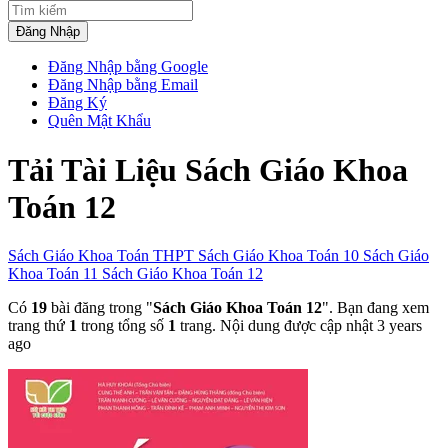
Đăng Nhập
Đăng Nhập bằng Google
Đăng Nhập bằng Email
Đăng Ký
Quên Mật Khẩu
Tải Tài Liệu Sách Giáo Khoa
Toán 12
Sách Giáo Khoa Toán THPT
Sách Giáo Khoa Toán 10
Sách Giáo
Khoa Toán 11
Sách Giáo Khoa Toán 12
Có
19
bài đăng trong "
Sách Giáo Khoa Toán 12
". Bạn đang xem
trang thứ
1
trong tổng số
1
trang. Nội dung được cập nhật 3 years
ago