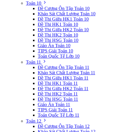
Toán 10
Đề Cương Ôn Tập Toán 10
Khảo Sát Chất Lượng Toán 10
Đề Thi Giữa HK1 Toán 10
Đề Thi HK1 Toán 10
Đề Thi Giữa HK2 Toán 10
Đề Thi HK2 Toán 10
Đề Thi HSG Toán 10
Giáo Án Toán 10
TIPS Giải Toán 10
Toán Quốc Tế Lớp 10
Toán 11
Đề Cương Ôn Tập Toán 11
Khảo Sát Chất Lượng Toán 11
Đề Thi Giữa HK1 Toán 11
Đề Thi HK1 Toán 11
Đề Thi Giữa HK2 Toán 11
Đề Thi HK2 Toán 11
Đề Thi HSG Toán 11
Giáo Án Toán 11
TIPS Giải Toán 11
Toán Quốc Tế Lớp 11
Toán 12
Đề Cương Ôn Tập Toán 12
Khảo Sát Chất Lượng Toán 12