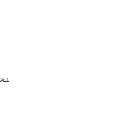
Tập 1