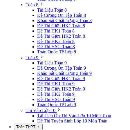
Toán 8
Tài Liệu Toán 8
Đề Cương Ôn Tập Toán 8
Khảo Sát Chất Lượng Toán 8
Đề Thi Giữa HK1 Toán 8
Đề Thi HK1 Toán 8
Đề Thi Giữa HK2 Toán 8
Đề Thi HK2 Toán 8
Đề Thi HSG Toán 8
Toán Quốc Tế Lớp 8
Toán 9
Tài Liệu Toán 9
Đề Cương Ôn Tập Toán 9
Khảo Sát Chất Lượng Toán 9
Đề Thi Giữa HK1 Toán 9
Đề Thi HK1 Toán 9
Đề Thi Giữa HK2 Toán 9
Đề Thi HK2 Toán 9
Đề Thi HSG Toán 9
Toán Quốc Tế Lớp 9
Thi Vào Lớp 10
Tài Liệu Ôn Thi Vào Lớp 10 Môn Toán
Đề Thi Tuyển Sinh Lớp 10 Môn Toán
Toán THPT