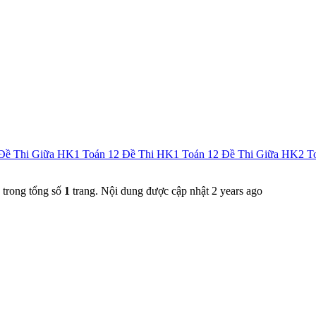
Đề Thi Giữa HK1 Toán 12
Đề Thi HK1 Toán 12
Đề Thi Giữa HK2 T
trong tổng số
1
trang. Nội dung được cập nhật 2 years ago