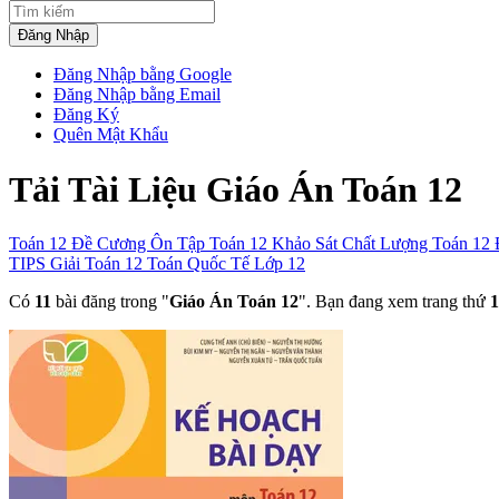
Đăng Nhập
Đăng Nhập bằng Google
Đăng Nhập bằng Email
Đăng Ký
Quên Mật Khẩu
Tải Tài Liệu Giáo Án Toán 12
Toán 12
Đề Cương Ôn Tập Toán 12
Khảo Sát Chất Lượng Toán 12
TIPS Giải Toán 12
Toán Quốc Tế Lớp 12
Có
11
bài đăng trong "
Giáo Án Toán 12
". Bạn đang xem trang thứ
1