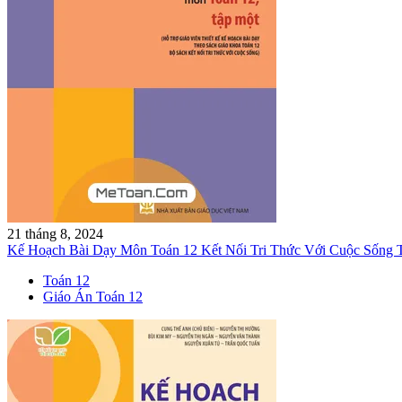
21 tháng 8, 2024
Kế Hoạch Bài Dạy Môn Toán 12 Kết Nối Tri Thức Với Cuộc Sống 
Toán 12
Giáo Án Toán 12