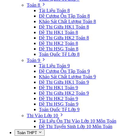
Toán 8
Tài Liệu Toán 8
Đề Cương Ôn Tập Toán 8
Khảo Sát Chất Lượng Toán 8
Đề Thi Giữa HK1 Toán 8
Đề Thi HK1 Toán 8
Đề Thi Giữa HK2 Toán 8
Đề Thi HK2 Toán 8
Đề Thi HSG Toán 8
Toán Quốc Tế Lớp 8
Toán 9
Tài Liệu Toán 9
Đề Cương Ôn Tập Toán 9
Khảo Sát Chất Lượng Toán 9
Đề Thi Giữa HK1 Toán 9
Đề Thi HK1 Toán 9
Đề Thi Giữa HK2 Toán 9
Đề Thi HK2 Toán 9
Đề Thi HSG Toán 9
Toán Quốc Tế Lớp 9
Thi Vào Lớp 10
Tài Liệu Ôn Thi Vào Lớp 10 Môn Toán
Đề Thi Tuyển Sinh Lớp 10 Môn Toán
Toán THPT