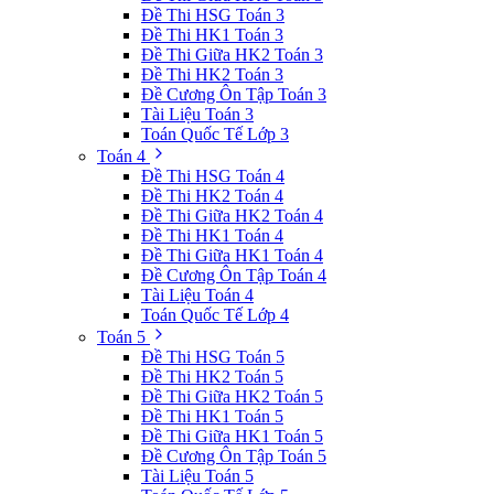
Đề Thi HSG Toán 3
Đề Thi HK1 Toán 3
Đề Thi Giữa HK2 Toán 3
Đề Thi HK2 Toán 3
Đề Cương Ôn Tập Toán 3
Tài Liệu Toán 3
Toán Quốc Tế Lớp 3
Toán 4
Đề Thi HSG Toán 4
Đề Thi HK2 Toán 4
Đề Thi Giữa HK2 Toán 4
Đề Thi HK1 Toán 4
Đề Thi Giữa HK1 Toán 4
Đề Cương Ôn Tập Toán 4
Tài Liệu Toán 4
Toán Quốc Tế Lớp 4
Toán 5
Đề Thi HSG Toán 5
Đề Thi HK2 Toán 5
Đề Thi Giữa HK2 Toán 5
Đề Thi HK1 Toán 5
Đề Thi Giữa HK1 Toán 5
Đề Cương Ôn Tập Toán 5
Tài Liệu Toán 5