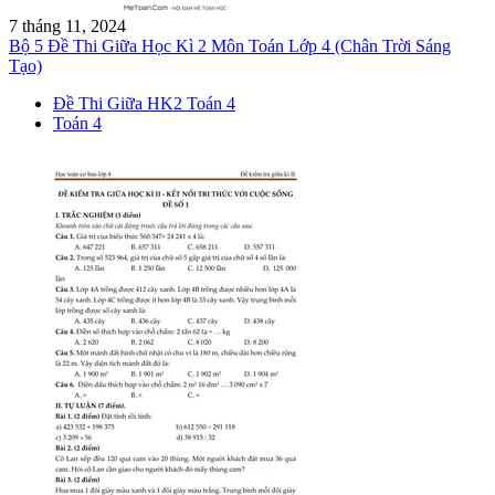
7 tháng 11, 2024
Bộ 5 Đề Thi Giữa Học Kì 2 Môn Toán Lớp 4 (Chân Trời Sáng
Tạo)
Đề Thi Giữa HK2 Toán 4
Toán 4