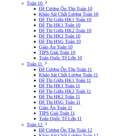
Toán 10
Đề Cương Ôn Tập Toán 10
Khảo Sát Chất Lượng Toán 10
Đề Thi Giữa HK1 Toán 10
Đề Thi HK1 Toán 10
Đề Thi Giữa HK2 Toán 10
Đề Thi HK2 Toán 10
Đề Thi HSG Toán 10
Giáo Án Toán 10
TIPS Giải Toán 10
Toán Quốc Tế Lớp 10
Toán 11
Đề Cương Ôn Tập Toán 11
Khảo Sát Chất Lượng Toán 11
Đề Thi Giữa HK1 Toán 11
Đề Thi HK1 Toán 11
Đề Thi Giữa HK2 Toán 11
Đề Thi HK2 Toán 11
Đề Thi HSG Toán 11
Giáo Án Toán 11
TIPS Giải Toán 11
Toán Quốc Tế Lớp 11
Toán 12
Đề Cương Ôn Tập Toán 12
Khảo Sát Chất Lượng Toán 12