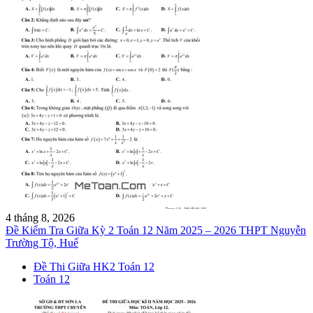
4 tháng 8, 2026
Đề Kiểm Tra Giữa Kỳ 2 Toán 12 Năm 2025 – 2026 THPT Nguyễn
Trường Tộ, Huế
Đề Thi Giữa HK2 Toán 12
Toán 12