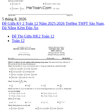
5 tháng 8, 2026
Đề Giữa Kỳ 2 Toán 12 Năm 2025-2026 Trường THPT Sào Nam,
Đà Nẵng Kèm Đáp Án
Đề Thi Giữa HK2 Toán 12
Toán 12