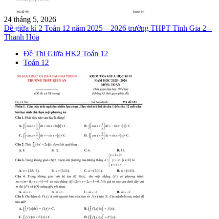
24 tháng 5, 2026
Đề giữa kì 2 Toán 12 năm 2025 – 2026 trường THPT Tĩnh Gia 2 –
Thanh Hóa
Đề Thi Giữa HK2 Toán 12
Toán 12