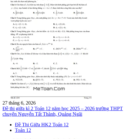
27 tháng 6, 2026
Đề thi giữa kì 2 Toán 12 năm học 2025 – 2026 trường THPT
chuyên Nguyễn Tất Thành, Quảng Ngãi
Đề Thi Giữa HK2 Toán 12
Toán 12