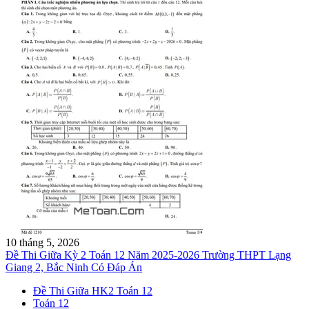
10 tháng 5, 2026
Đề Thi Giữa Kỳ 2 Toán 12 Năm 2025-2026 Trường THPT Lạng
Giang 2, Bắc Ninh Có Đáp Án
Đề Thi Giữa HK2 Toán 12
Toán 12