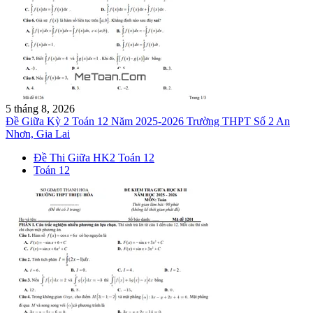
5 tháng 8, 2026
Đề Giữa Kỳ 2 Toán 12 Năm 2025-2026 Trường THPT Số 2 An
Nhơn, Gia Lai
Đề Thi Giữa HK2 Toán 12
Toán 12