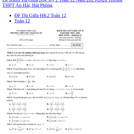
THPT An Hải, Hải Phòng
Đề Thi Giữa HK2 Toán 12
Toán 12