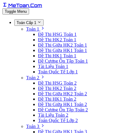
MeToan.Com
Toggle Menu
Toán Cấp 1
Toán 1
Đề Thi HSG Toán 1
Đề Thi HK2 Toán 1
Đề Thi Giữa HK2 Toán 1
Đề Thi Giữa HK1 Toán 1
Đề Thi HK1 Toán 1
Đề Cương Ôn Tập Toán 1
Tài Liệu Toán 1
Toán Quốc Tế Lớp 1
Toán 2
Đề Thi HSG Toán 2
Đề Thi HK2 Toán 2
Đề Thi Giữa HK2 Toán 2
Đề Thi HK1 Toán 2
Đề Thi Giữa HK1 Toán 2
Đề Cương Ôn Tập Toán 2
Tài Liệu Toán 2
Toán Quốc Tế Lớp 2
Toán 3
Đề Thi Giữa HK1 Toán 3