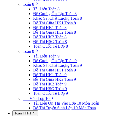
Toán 8
Tài Liệu Toán 8
Đề Cương Ôn Tập Toán 8
Khảo Sát Chất Lượng Toán 8
Đề Thi Giữa HK1 Toán 8
Đề Thi HK1 Toán 8
Đề Thi Giữa HK2 Toán 8
Đề Thi HK2 Toán 8
Đề Thi HSG Toán 8
Toán Quốc Tế Lớp 8
Toán 9
Tài Liệu Toán 9
Đề Cương Ôn Tập Toán 9
Khảo Sát Chất Lượng Toán 9
Đề Thi Giữa HK1 Toán 9
Đề Thi HK1 Toán 9
Đề Thi Giữa HK2 Toán 9
Đề Thi HK2 Toán 9
Đề Thi HSG Toán 9
Toán Quốc Tế Lớp 9
Thi Vào Lớp 10
Tài Liệu Ôn Thi Vào Lớp 10 Môn Toán
Đề Thi Tuyển Sinh Lớp 10 Môn Toán
Toán THPT