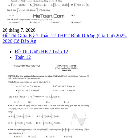
26 tháng 7, 2026
Đề Thi Giữa Kỳ 2 Toán 12 THPT Bình Dương (Gia Lai) 2025-
2026 Có Đáp Án
Đề Thi Giữa HK2 Toán 12
Toán 12