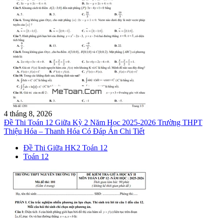
4 tháng 8, 2026
Đề Thi Toán 12 Giữa Kỳ 2 Năm Học 2025-2026 Trường THPT
Thiệu Hóa – Thanh Hóa Có Đáp Án Chi Tiết
Đề Thi Giữa HK2 Toán 12
Toán 12