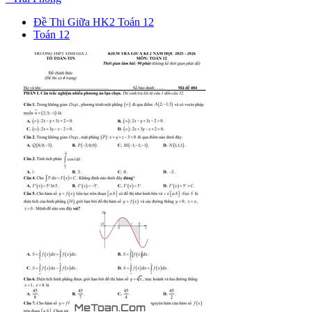
Đề Thi Giữa HK2 Toán 12
Toán 12