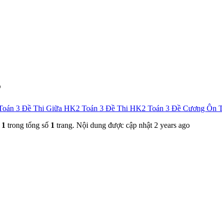
3
Toán 3
Đề Thi Giữa HK2 Toán 3
Đề Thi HK2 Toán 3
Đề Cương Ôn T
ứ
1
trong tổng số
1
trang. Nội dung được cập nhật 2 years ago