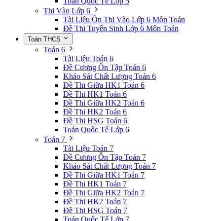
Toán Quốc Tế Lớp 5
Thi Vào Lớp 6
Tài Liệu Ôn Thi Vào Lớp 6 Môn Toán
Đề Thi Tuyển Sinh Lớp 6 Môn Toán
Toán THCS
Toán 6
Tài Liệu Toán 6
Đề Cương Ôn Tập Toán 6
Khảo Sát Chất Lượng Toán 6
Đề Thi Giữa HK1 Toán 6
Đề Thi HK1 Toán 6
Đề Thi Giữa HK2 Toán 6
Đề Thi HK2 Toán 6
Đề Thi HSG Toán 6
Toán Quốc Tế Lớp 6
Toán 7
Tài Liệu Toán 7
Đề Cương Ôn Tập Toán 7
Khảo Sát Chất Lượng Toán 7
Đề Thi Giữa HK1 Toán 7
Đề Thi HK1 Toán 7
Đề Thi Giữa HK2 Toán 7
Đề Thi HK2 Toán 7
Đề Thi HSG Toán 7
Toán Quốc Tế Lớp 7