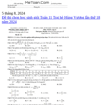
5 tháng 8, 2024
Đề thi chọn học sinh giỏi Toán 11 Trại hè Hùng Vương lần thứ 18
năm 2024