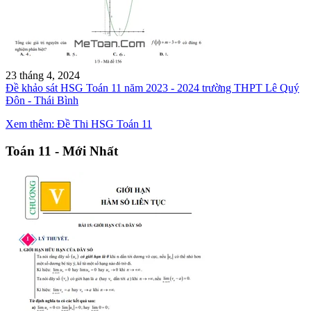
23 tháng 4, 2024
Đề khảo sát HSG Toán 11 năm 2023 - 2024 trường THPT Lê Quý
Đôn - Thái Bình
Xem thêm: Đề Thi HSG Toán 11
Toán 11 - Mới Nhất