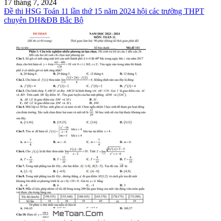
17 tháng 7, 2024
Đề thi HSG Toán 11 lần thứ 15 năm 2024 hội các trường THPT
chuyên DH&ĐB Bắc Bộ