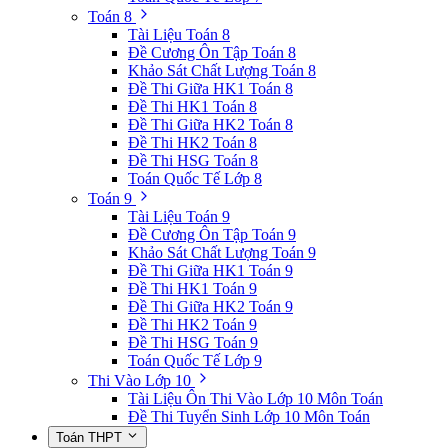
Toán 8
Tài Liệu Toán 8
Đề Cương Ôn Tập Toán 8
Khảo Sát Chất Lượng Toán 8
Đề Thi Giữa HK1 Toán 8
Đề Thi HK1 Toán 8
Đề Thi Giữa HK2 Toán 8
Đề Thi HK2 Toán 8
Đề Thi HSG Toán 8
Toán Quốc Tế Lớp 8
Toán 9
Tài Liệu Toán 9
Đề Cương Ôn Tập Toán 9
Khảo Sát Chất Lượng Toán 9
Đề Thi Giữa HK1 Toán 9
Đề Thi HK1 Toán 9
Đề Thi Giữa HK2 Toán 9
Đề Thi HK2 Toán 9
Đề Thi HSG Toán 9
Toán Quốc Tế Lớp 9
Thi Vào Lớp 10
Tài Liệu Ôn Thi Vào Lớp 10 Môn Toán
Đề Thi Tuyển Sinh Lớp 10 Môn Toán
Toán THPT