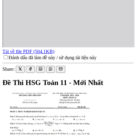
Tải về file PDF
(504.1KB)
Đánh dấu đã làm đề này / sử dụng tài liệu này
Share:
Đề Thi HSG Toán 11 - Mới Nhất