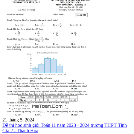
21 tháng 5, 2024
Đề thi học sinh giỏi Toán 11 năm 2023 - 2024 trường THPT Tĩnh
Gia 2 - Thanh Hóa