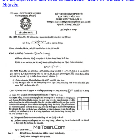
Nguyên