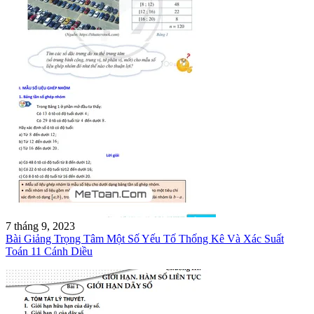
7 tháng 9, 2023
Bài Giảng Trọng Tâm Một Số Yếu Tố Thống Kê Và Xác Suất
Toán 11 Cánh Diều