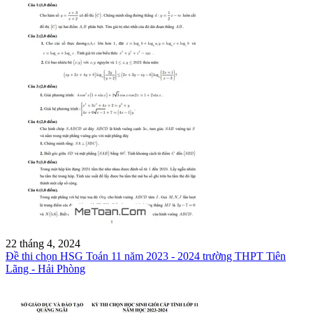
22 tháng 4, 2024
Đề thi chọn HSG Toán 11 năm 2023 - 2024 trường THPT Tiên
Lãng - Hải Phòng