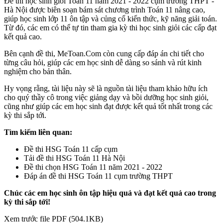
Đề thi học sinh giỏi Toán 11 năm 2021 - 2022 cụm trường THPT -
Hà Nội được biên soạn bám sát chương trình Toán 11 nâng cao,
giúp học sinh lớp 11 ôn tập và củng cố kiến thức, kỹ năng giải toán.
Từ đó, các em có thể tự tin tham gia kỳ thi học sinh giỏi các cấp đạt
kết quả cao.
Bên cạnh đề thi, MeToan.Com còn cung cấp đáp án chi tiết cho
từng câu hỏi, giúp các em học sinh dễ dàng so sánh và rút kinh
nghiệm cho bản thân.
Hy vọng rằng, tài liệu này sẽ là nguồn tài liệu tham khảo hữu ích
cho quý thầy cô trong việc giảng dạy và bồi dưỡng học sinh giỏi,
cũng như giúp các em học sinh đạt được kết quả tốt nhất trong các
kỳ thi sắp tới.
Tìm kiếm liên quan:
Đề thi HSG Toán 11 cấp cụm
Tải đề thi HSG Toán 11 Hà Nội
Đề thi chọn HSG Toán 11 năm 2021 - 2022
Đáp án đề thi HSG Toán 11 cụm trường THPT
Chúc các em học sinh ôn tập hiệu quả và đạt kết quả cao trong
kỳ thi sắp tới!
Xem trước file PDF
(504.1KB)