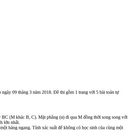
gày 09 tháng 3 năm 2018. Đề thi gồm 1 trang với 5 bài toán tự
BC (M khác B, C). Mặt phẳng (α) đi qua M đồng thời song song với
h lớn nhất.
 một hàng ngang. Tính xác suất để không có học sinh của cùng một