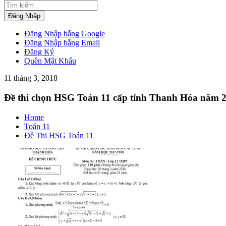
Đăng Nhập
Đăng Nhập bằng Google
Đăng Nhập bằng Email
Đăng Ký
Quên Mật Khẩu
11 tháng 3, 2018
Đề thi chọn HSG Toán 11 cấp tỉnh Thanh Hóa năm 201
Home
Toán 11
Đề Thi HSG Toán 11