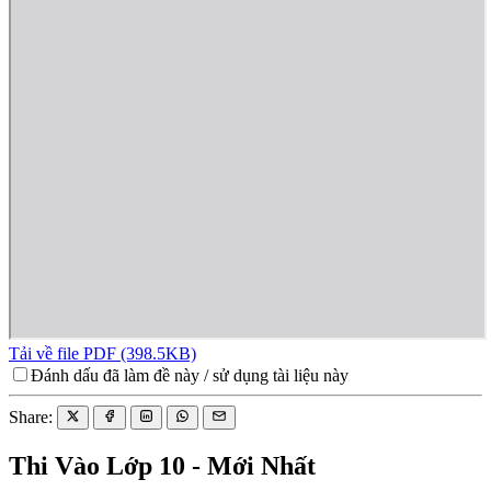
Tải về file PDF
(398.5KB)
Đánh dấu đã làm đề này / sử dụng tài liệu này
Share:
Thi Vào Lớp 10 - Mới Nhất