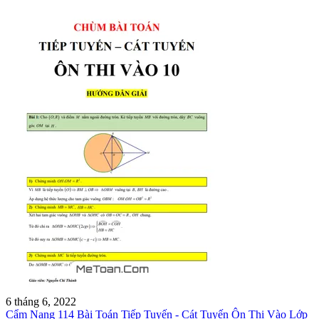
6 tháng 6, 2022
Cẩm Nang 114 Bài Toán Tiếp Tuyến - Cát Tuyến Ôn Thi Vào Lớp