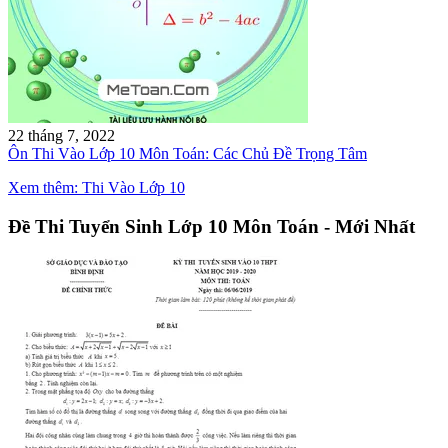
22 tháng 7, 2022
Ôn Thi Vào Lớp 10 Môn Toán: Các Chủ Đề Trọng Tâm
Xem thêm: Thi Vào Lớp 10
Đề Thi Tuyển Sinh Lớp 10 Môn Toán - Mới Nhất