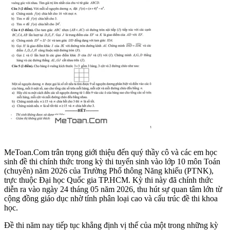
MeToan.Com trân trọng giới thiệu đến quý thầy cô và các em học
sinh đề thi chính thức trong kỳ thi tuyển sinh vào lớp 10 môn Toán
(chuyên) năm 2026 của Trường Phổ thông Năng khiếu (PTNK),
trực thuộc Đại học Quốc gia TP.HCM. Kỳ thi này đã chính thức
diễn ra vào ngày 24 tháng 05 năm 2026, thu hút sự quan tâm lớn từ
cộng đồng giáo dục nhờ tính phân loại cao và cấu trúc đề thi khoa
học.
Đề thi năm nay tiếp tục khẳng định vị thế của một trong những kỳ