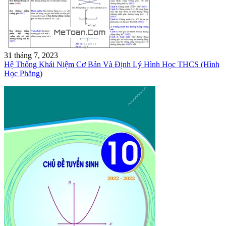
31 tháng 7, 2023
Hệ Thống Khái Niệm Cơ Bản Và Định Lý Hình Học THCS (Hình
Học Phẳng)