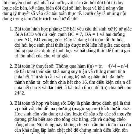
thi chuyên danh giá nhất cả nước, với các câu hỏi đòi hỏi tư duy
logic sắc bén, kỹ năng biến đổi đại số linh hoạt và khả năng vận
dụng lý thuyết số vào các bài toán thực tế. Dưới đây là những nội
dung trọng tâm được trích xuất từ đề thi:
Bài toán hình học phẳng: Đề bài yêu cầu thí sinh xử lý tứ giác
lồi ABCD với dữ kiện cạnh BC = 7, DA = 1 và hai đường
chéo AC, BD vuông góc. Đây là dạng bài toán tối ưu hóa,
đòi hỏi học sinh phải thiết lập được mối liên hệ giữa các cạnh
thông qua các định lý hình học và bất đẳng thức để tìm ra giá
trị lớn nhất của chu vi tứ giác.
Bài toán lý thuyết số: Thông qua hàm f(n) = (n + 4)^4 – n^4,
đề bài khai thác sâu khả năng suy luận và chứng minh tính
chia hết. Thí sinh cần vận dụng kỹ năng phân tích đa thức
thành nhân tử, xét tính chia hết cho 16, tìm điều kiện của n để
chia hết cho 3 và đặc biệt là bài toán tìm n để f(n) chia hết cho
24^2.
Bài toán tổ hợp và bảng số: Đây là phần được đánh giá là thú
vị nhất với chủ đề ma phương (magic square) kích thước 3x3.
Học sinh cần vận dụng tư duy logic để sắp xếp các số nguyên
dương phân biệt sao cho tổng các hàng, cột và đường chéo
bằng nhau. Nội dung này không chỉ yêu cầu tính toán mà còn
cần khả năng lập luận chặt chẽ để chứng minh điều kiện tồn