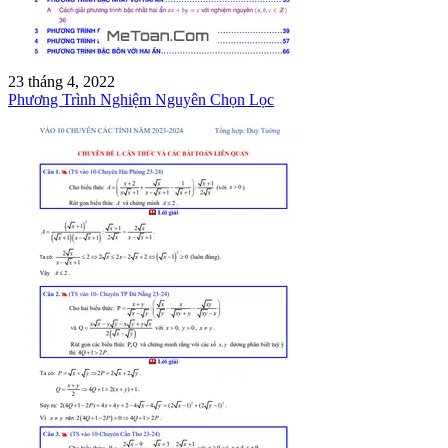
23 tháng 4, 2022
Phương Trình Nghiệm Nguyên Chọn Lọc