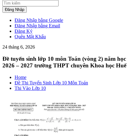
Đăng Nhập
Đăng Nhập bằng Google
Đăng Nhập bằng Email
Đăng Ký
Quên Mật Khẩu
24 tháng 6, 2026
Đề tuyển sinh lớp 10 môn Toán (vòng 2) năm học
2026 – 2027 trường THPT chuyên Khoa học Huế
Home
Đề Thi Tuyển Sinh Lớp 10 Môn Toán
Thi Vào Lớp 10