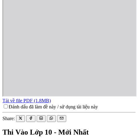
Tải về file PDF
(1.8MB)
Đánh dấu đã làm đề này / sử dụng tài liệu này
Share:
Thi Vào Lớp 10 - Mới Nhất