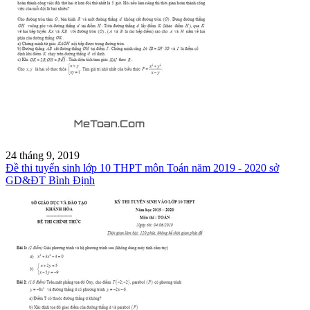
24 tháng 9, 2019
Đề thi tuyển sinh lớp 10 THPT môn Toán năm 2019 - 2020 sở
GD&ĐT Bình Định