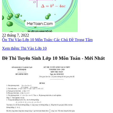
22 tháng 7, 2022
Ôn Thi Vào Lớp 10 Môn Toán: Các Chủ Đề Trọng Tâm
Xem thêm: Thi Vào Lớp 10
Đề Thi Tuyển Sinh Lớp 10 Môn Toán - Mới Nhất