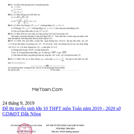
24 tháng 9, 2019
Đề thi tuyển sinh lớp 10 THPT môn Toán năm 2019 - 2020 sở
GD&ĐT Đắk Nông