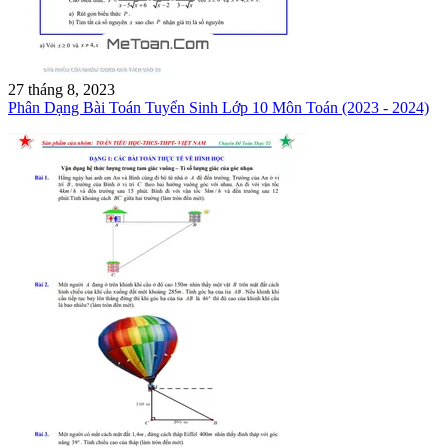
27 tháng 8, 2023
Phân Dạng Bài Toán Tuyển Sinh Lớp 10 Môn Toán (2023 - 2024)