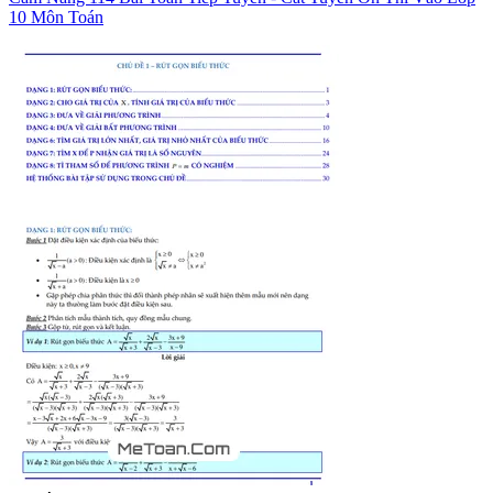
10 Môn Toán