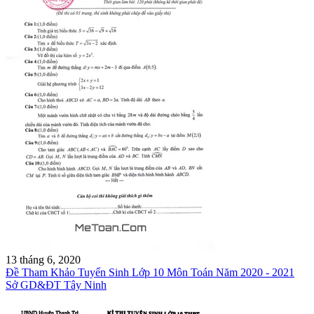
13 tháng 6, 2020
Đề Tham Khảo Tuyển Sinh Lớp 10 Môn Toán Năm 2020 - 2021
Sở GD&ĐT Tây Ninh