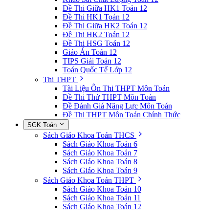
Đề Thi Giữa HK1 Toán 12
Đề Thi HK1 Toán 12
Đề Thi Giữa HK2 Toán 12
Đề Thi HK2 Toán 12
Đề Thi HSG Toán 12
Giáo Án Toán 12
TIPS Giải Toán 12
Toán Quốc Tế Lớp 12
Thi THPT
Tài Liệu Ôn Thi THPT Môn Toán
Đề Thi Thử THPT Môn Toán
Đề Đánh Giá Năng Lực Môn Toán
Đề Thi THPT Môn Toán Chính Thức
SGK Toán
Sách Giáo Khoa Toán THCS
Sách Giáo Khoa Toán 6
Sách Giáo Khoa Toán 7
Sách Giáo Khoa Toán 8
Sách Giáo Khoa Toán 9
Sách Giáo Khoa Toán THPT
Sách Giáo Khoa Toán 10
Sách Giáo Khoa Toán 11
Sách Giáo Khoa Toán 12