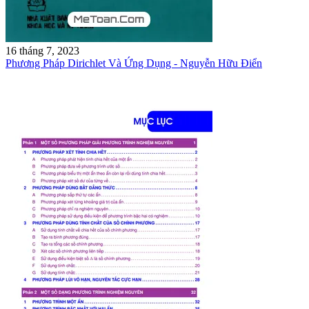
16 tháng 7, 2023
Phương Pháp Dirichlet Và Ứng Dụng - Nguyễn Hữu Điển