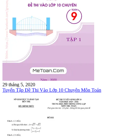
29 tháng 5, 2020
Tuyển Tập Đề Thi Vào Lớp 10 Chuyên Môn Toán