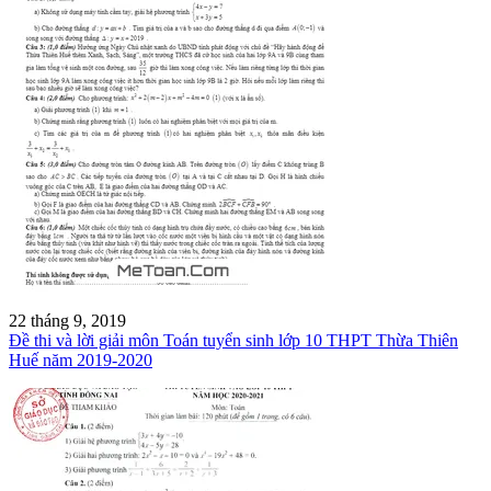
22 tháng 9, 2019
Đề thi và lời giải môn Toán tuyển sinh lớp 10 THPT Thừa Thiên
Huế năm 2019-2020