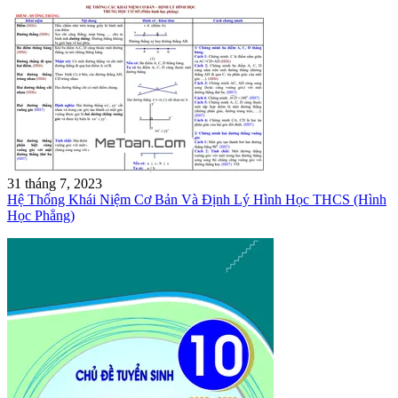
31 tháng 7, 2023
Hệ Thống Khái Niệm Cơ Bản Và Định Lý Hình Học THCS (Hình
Học Phẳng)