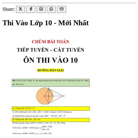
Share:
Thi Vào Lớp 10 - Mới Nhất