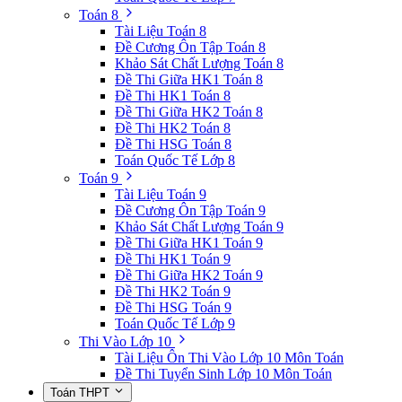
Toán 8
Tài Liệu Toán 8
Đề Cương Ôn Tập Toán 8
Khảo Sát Chất Lượng Toán 8
Đề Thi Giữa HK1 Toán 8
Đề Thi HK1 Toán 8
Đề Thi Giữa HK2 Toán 8
Đề Thi HK2 Toán 8
Đề Thi HSG Toán 8
Toán Quốc Tế Lớp 8
Toán 9
Tài Liệu Toán 9
Đề Cương Ôn Tập Toán 9
Khảo Sát Chất Lượng Toán 9
Đề Thi Giữa HK1 Toán 9
Đề Thi HK1 Toán 9
Đề Thi Giữa HK2 Toán 9
Đề Thi HK2 Toán 9
Đề Thi HSG Toán 9
Toán Quốc Tế Lớp 9
Thi Vào Lớp 10
Tài Liệu Ôn Thi Vào Lớp 10 Môn Toán
Đề Thi Tuyển Sinh Lớp 10 Môn Toán
Toán THPT