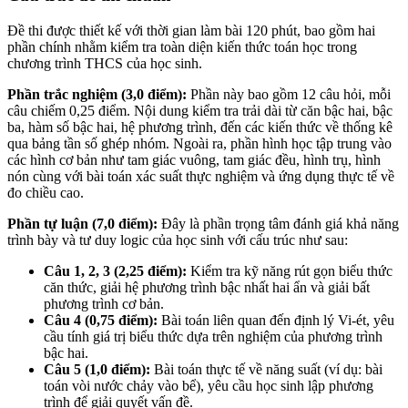
Đề thi được thiết kế với thời gian làm bài 120 phút, bao gồm hai
phần chính nhằm kiểm tra toàn diện kiến thức toán học trong
chương trình THCS của học sinh.
Phần trắc nghiệm (3,0 điểm):
Phần này bao gồm 12 câu hỏi, mỗi
câu chiếm 0,25 điểm. Nội dung kiểm tra trải dài từ căn bậc hai, bậc
ba, hàm số bậc hai, hệ phương trình, đến các kiến thức về thống kê
qua bảng tần số ghép nhóm. Ngoài ra, phần hình học tập trung vào
các hình cơ bản như tam giác vuông, tam giác đều, hình trụ, hình
nón cùng với bài toán xác suất thực nghiệm và ứng dụng thực tế về
đo chiều cao.
Phần tự luận (7,0 điểm):
Đây là phần trọng tâm đánh giá khả năng
trình bày và tư duy logic của học sinh với cấu trúc như sau:
Câu 1, 2, 3 (2,25 điểm):
Kiểm tra kỹ năng rút gọn biểu thức
căn thức, giải hệ phương trình bậc nhất hai ẩn và giải bất
phương trình cơ bản.
Câu 4 (0,75 điểm):
Bài toán liên quan đến định lý Vi-ét, yêu
cầu tính giá trị biểu thức dựa trên nghiệm của phương trình
bậc hai.
Câu 5 (1,0 điểm):
Bài toán thực tế về năng suất (ví dụ: bài
toán vòi nước chảy vào bể), yêu cầu học sinh lập phương
trình để giải quyết vấn đề.