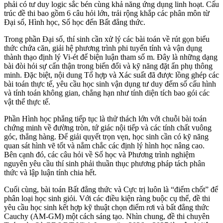
phải có tư duy logic sắc bén cùng khả năng ứng dụng linh hoạt. Cấu
trúc đề thi bao gồm 6 câu hỏi lớn, trải rộng khắp các phân môn từ
Đại số, Hình học, Số học đến Bất đẳng thức.
Trong phần Đại số, thí sinh cần xử lý các bài toán về rút gọn biểu
thức chứa căn, giải hệ phương trình phi tuyến tính và vận dụng
thành thạo định lý Vi-ét để biện luận tham số m. Đây là những dạng
bài đòi hỏi sự cẩn thận trong biến đổi và kỹ năng đặt ẩn phụ thông
minh. Đặc biệt, nội dung Tổ hợp và Xác suất đã được lồng ghép các
bài toán thực tế, yêu cầu học sinh vận dụng tư duy đếm số cấu hình
và tính toán không gian, chẳng hạn như tính diện tích bao gói các
vật thể thực tế.
Phần Hình học phẳng tiếp tục là thử thách lớn với chuỗi bài toán
chứng minh về đường tròn, tứ giác nội tiếp và các tính chất vuông
góc, thẳng hàng. Để giải quyết trọn vẹn, học sinh cần có kỹ năng
quan sát hình vẽ tốt và nắm chắc các định lý hình học nâng cao.
Bên cạnh đó, các câu hỏi về Số học và Phương trình nghiệm
nguyên yêu cầu thí sinh phải thuần thục phương pháp tách phân
thức và lập luận tính chia hết.
Cuối cùng, bài toán Bất đẳng thức và Cực trị luôn là “điểm chốt” để
phân loại học sinh giỏi. Với các điều kiện ràng buộc cụ thể, đề thi
yêu cầu học sinh kết hợp kỹ thuật chọn điểm rơi và bất đẳng thức
Cauchy (AM-GM) một cách sáng tạo. Nhìn chung, đề thi chuyên