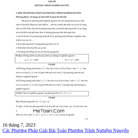
16 tháng 7, 2023
Các Phương Pháp Giải Bài Toán Phương Trình Nghiệm Nguyên