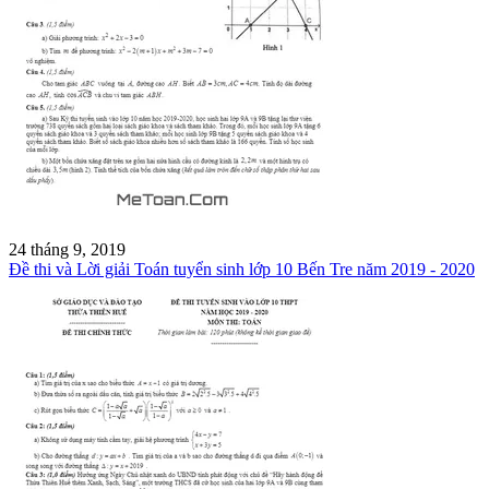
24 tháng 9, 2019
Đề thi và Lời giải Toán tuyển sinh lớp 10 Bến Tre năm 2019 - 2020