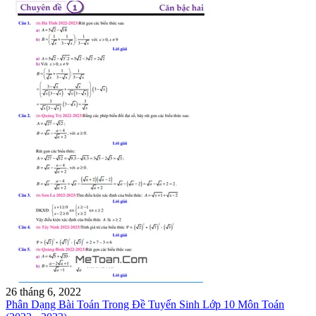
26 tháng 6, 2022
Phân Dạng Bài Toán Trong Đề Tuyển Sinh Lớp 10 Môn Toán