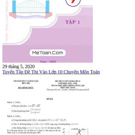
29 tháng 5, 2020
Tuyển Tập Đề Thi Vào Lớp 10 Chuyên Môn Toán