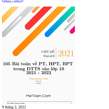
(2022 - 2023)
9 tháng 2, 2022