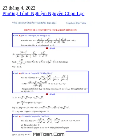
23 tháng 4, 2022
Phương Trình Nghiệm Nguyên Chọn Lọc