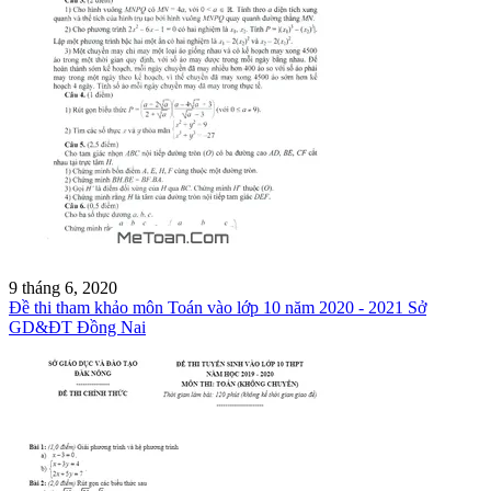
9 tháng 6, 2020
Đề thi tham khảo môn Toán vào lớp 10 năm 2020 - 2021 Sở
GD&ĐT Đồng Nai