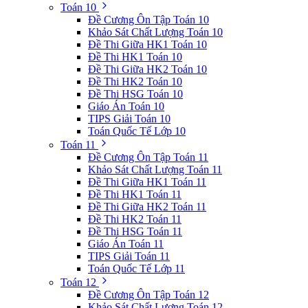
Toán 10
Đề Cương Ôn Tập Toán 10
Khảo Sát Chất Lượng Toán 10
Đề Thi Giữa HK1 Toán 10
Đề Thi HK1 Toán 10
Đề Thi Giữa HK2 Toán 10
Đề Thi HK2 Toán 10
Đề Thi HSG Toán 10
Giáo Án Toán 10
TIPS Giải Toán 10
Toán Quốc Tế Lớp 10
Toán 11
Đề Cương Ôn Tập Toán 11
Khảo Sát Chất Lượng Toán 11
Đề Thi Giữa HK1 Toán 11
Đề Thi HK1 Toán 11
Đề Thi Giữa HK2 Toán 11
Đề Thi HK2 Toán 11
Đề Thi HSG Toán 11
Giáo Án Toán 11
TIPS Giải Toán 11
Toán Quốc Tế Lớp 11
Toán 12
Đề Cương Ôn Tập Toán 12
Khảo Sát Chất Lượng Toán 12