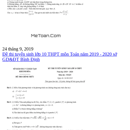
24 tháng 9, 2019
Đề thi tuyển sinh lớp 10 THPT môn Toán năm 2019 - 2020 sở
GD&ĐT Bình Định