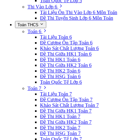
Toán Quốc Tế Lớp 5
Thi Vào Lớp 6
Tài Liệu Ôn Thi Vào Lớp 6 Môn Toán
Đề Thi Tuyển Sinh Lớp 6 Môn Toán
Toán THCS
Toán 6
Tài Liệu Toán 6
Đề Cương Ôn Tập Toán 6
Khảo Sát Chất Lượng Toán 6
Đề Thi Giữa HK1 Toán 6
Đề Thi HK1 Toán 6
Đề Thi Giữa HK2 Toán 6
Đề Thi HK2 Toán 6
Đề Thi HSG Toán 6
Toán Quốc Tế Lớp 6
Toán 7
Tài Liệu Toán 7
Đề Cương Ôn Tập Toán 7
Khảo Sát Chất Lượng Toán 7
Đề Thi Giữa HK1 Toán 7
Đề Thi HK1 Toán 7
Đề Thi Giữa HK2 Toán 7
Đề Thi HK2 Toán 7
Đề Thi HSG Toán 7
Toán Quốc Tế Lớp 7