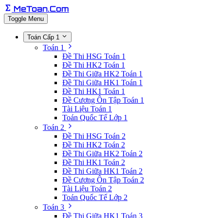
MeToan.Com
Toggle Menu
Toán Cấp 1
Toán 1
Đề Thi HSG Toán 1
Đề Thi HK2 Toán 1
Đề Thi Giữa HK2 Toán 1
Đề Thi Giữa HK1 Toán 1
Đề Thi HK1 Toán 1
Đề Cương Ôn Tập Toán 1
Tài Liệu Toán 1
Toán Quốc Tế Lớp 1
Toán 2
Đề Thi HSG Toán 2
Đề Thi HK2 Toán 2
Đề Thi Giữa HK2 Toán 2
Đề Thi HK1 Toán 2
Đề Thi Giữa HK1 Toán 2
Đề Cương Ôn Tập Toán 2
Tài Liệu Toán 2
Toán Quốc Tế Lớp 2
Toán 3
Đề Thi Giữa HK1 Toán 3