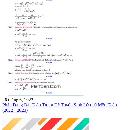
26 tháng 6, 2022
Phân Dạng Bài Toán Trong Đề Tuyển Sinh Lớp 10 Môn Toán
(2022 - 2023)