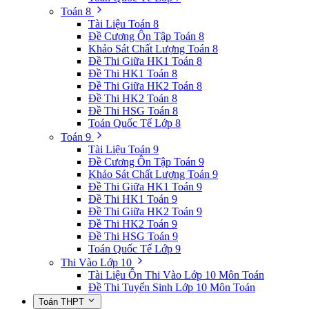
Toán 8
Tài Liệu Toán 8
Đề Cương Ôn Tập Toán 8
Khảo Sát Chất Lượng Toán 8
Đề Thi Giữa HK1 Toán 8
Đề Thi HK1 Toán 8
Đề Thi Giữa HK2 Toán 8
Đề Thi HK2 Toán 8
Đề Thi HSG Toán 8
Toán Quốc Tế Lớp 8
Toán 9
Tài Liệu Toán 9
Đề Cương Ôn Tập Toán 9
Khảo Sát Chất Lượng Toán 9
Đề Thi Giữa HK1 Toán 9
Đề Thi HK1 Toán 9
Đề Thi Giữa HK2 Toán 9
Đề Thi HK2 Toán 9
Đề Thi HSG Toán 9
Toán Quốc Tế Lớp 9
Thi Vào Lớp 10
Tài Liệu Ôn Thi Vào Lớp 10 Môn Toán
Đề Thi Tuyển Sinh Lớp 10 Môn Toán
Toán THPT