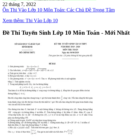
22 tháng 7, 2022
Ôn Thi Vào Lớp 10 Môn Toán: Các Chủ Đề Trọng Tâm
Xem thêm: Thi Vào Lớp 10
Đề Thi Tuyển Sinh Lớp 10 Môn Toán - Mới Nhất