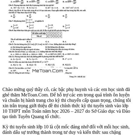
Chào mừng quý thầy cô, các bậc phụ huynh và các em học sinh đã
ghé thăm MeToan.Com. Để hỗ trợ các em trong quá trình ôn luyện
và chuẩn bị hành trang cho kỳ thi chuyển cấp quan trọng, chúng tôi
xin trân trọng giới thiệu đề thi chính thức kỳ thi tuyển sinh vào lớp
10 THPT môn Toán năm học 2026 – 2027 do Sở Giáo dục và Đào
tạo tỉnh Tuyên Quang tổ chức.
Kỳ thi tuyển sinh lớp 10 là cột mốc đáng nhớ đối với mỗi học sinh,
đánh dấu sự trưởng thành trong tư duy và kiến thức sau chặng