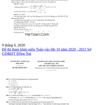
9 tháng 6, 2020
Đề thi tham khảo môn Toán vào lớp 10 năm 2020 - 2021 Sở
GD&ĐT Đồng Nai