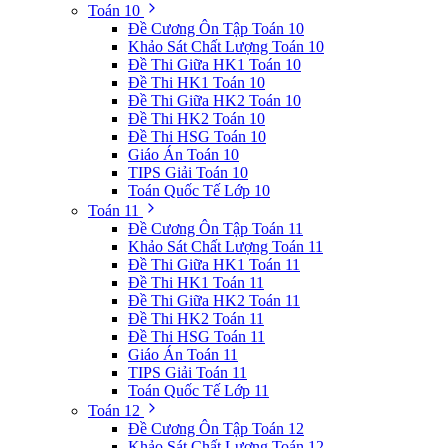
Toán 10
Đề Cương Ôn Tập Toán 10
Khảo Sát Chất Lượng Toán 10
Đề Thi Giữa HK1 Toán 10
Đề Thi HK1 Toán 10
Đề Thi Giữa HK2 Toán 10
Đề Thi HK2 Toán 10
Đề Thi HSG Toán 10
Giáo Án Toán 10
TIPS Giải Toán 10
Toán Quốc Tế Lớp 10
Toán 11
Đề Cương Ôn Tập Toán 11
Khảo Sát Chất Lượng Toán 11
Đề Thi Giữa HK1 Toán 11
Đề Thi HK1 Toán 11
Đề Thi Giữa HK2 Toán 11
Đề Thi HK2 Toán 11
Đề Thi HSG Toán 11
Giáo Án Toán 11
TIPS Giải Toán 11
Toán Quốc Tế Lớp 11
Toán 12
Đề Cương Ôn Tập Toán 12
Khảo Sát Chất Lượng Toán 12