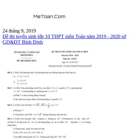
24 tháng 9, 2019
Đề thi tuyển sinh lớp 10 THPT môn Toán năm 2019 - 2020 sở
GD&ĐT Bình Định