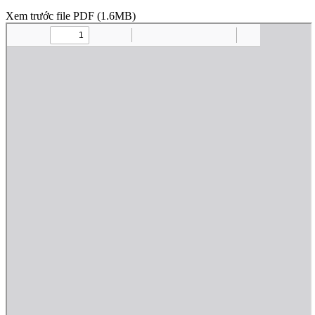
Xem trước file PDF
(1.6MB)