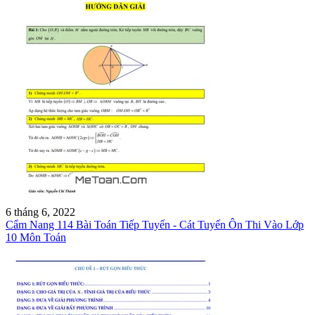
6 tháng 6, 2022
Cẩm Nang 114 Bài Toán Tiếp Tuyến - Cát Tuyến Ôn Thi Vào Lớp
10 Môn Toán