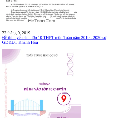
22 tháng 9, 2019
Đề thi tuyển sinh lớp 10 THPT môn Toán năm 2019 - 2020 sở
GD&ĐT Khánh Hòa