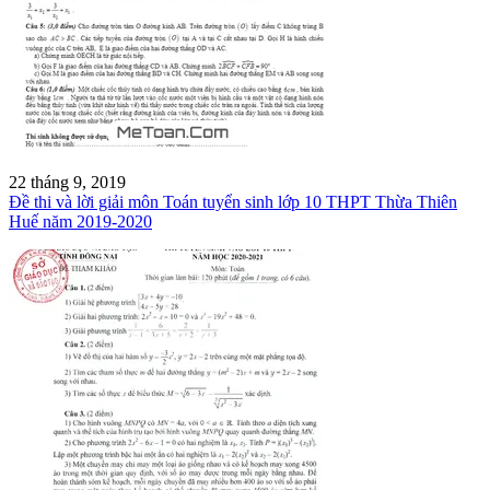
22 tháng 9, 2019
Đề thi và lời giải môn Toán tuyển sinh lớp 10 THPT Thừa Thiên
Huế năm 2019-2020