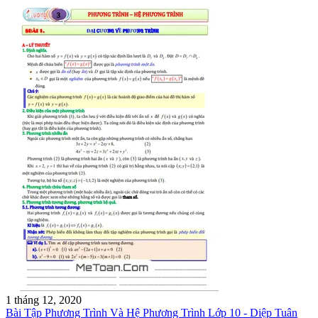
1 tháng 12, 2020
Bài Tập Phương Trình Và Hệ Phương Trình Lớp 10 - Diệp Tuân