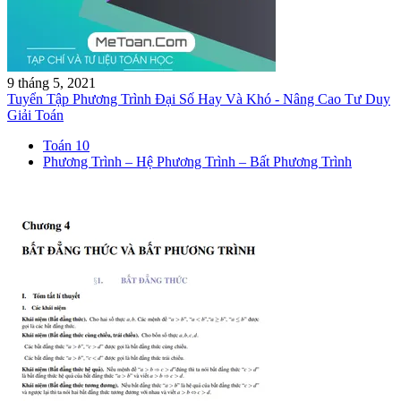
9 tháng 5, 2021
Tuyển Tập Phương Trình Đại Số Hay Và Khó - Nâng Cao Tư Duy
Giải Toán
Toán 10
Phương Trình – Hệ Phương Trình – Bất Phương Trình