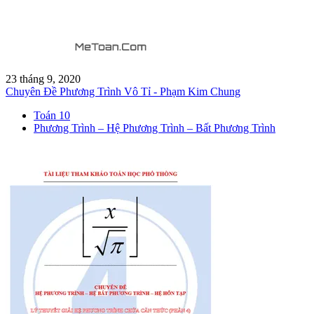
23 tháng 9, 2020
Chuyên Đề Phương Trình Vô Tỉ - Phạm Kim Chung
Toán 10
Phương Trình – Hệ Phương Trình – Bất Phương Trình