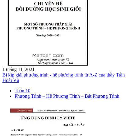
1 tháng 11, 2021
Bí kíp giải phương trình - hệ phương trình từ A-Z của thầy Trần
Hoài Vũ
Toán 10
Phương Trình – Hệ Phương Trình – Bất Phương Trình