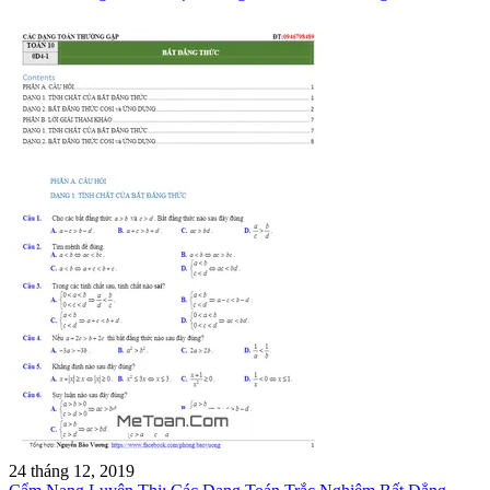
24 tháng 12, 2019