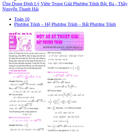
Ứng Dụng Định Lý Viète Trong Giải Phương Trình Bậc Ba - Thầy
Nguyễn Thanh Hải
Toán 10
Phương Trình – Hệ Phương Trình – Bất Phương Trình