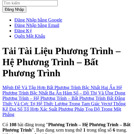
Đăng Nhập
Đăng Nhập bằng Google
Đăng Nhập bằng Email
Đăng Ký
Quên Mật Khẩu
Tải Tài Liệu Phương Trình –
Hệ Phương Trình – Bất
Phương Trình
Mệnh Đề Và Tập Hợp
Bất Phương Trình Bậc Nhất Hai Ẩn
Hệ
Phương Trình Bậc Nhất Ba Ẩn
Hàm Số – Đồ Thị Và Ứng Dụng
Phương Trình – Hệ Phương Trình – Bất Phương Trình
Bất Đẳng
Thức Và Cực Trị
Hệ Thức Lượng Trong Tam Giác
Vectơ
Thống
Kê
Đại Số Tổ Hợp
Xác Suất
Phương Pháp Tọa Độ Trong Mặt
Phẳng
Có
108
bài đăng trong "
Phương Trình – Hệ Phương Trình – Bất
Phương Trình
". Bạn đang xem trang thứ
1
trong tổng số
6
trang.