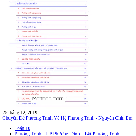
26 tháng 12, 2019
Chuyên Đề Phương Trình Và Hệ Phương Trình - Nguyễn Chín Em
Toán 10
Phương Trình – Hệ Phương Trình – Bất Phương Trình