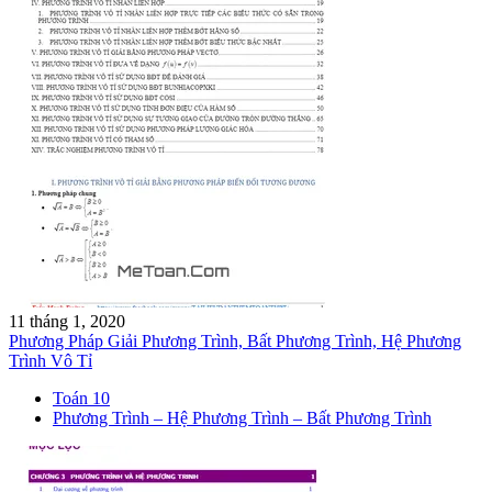
11 tháng 1, 2020
Phương Pháp Giải Phương Trình, Bất Phương Trình, Hệ Phương
Trình Vô Tỉ
Toán 10
Phương Trình – Hệ Phương Trình – Bất Phương Trình