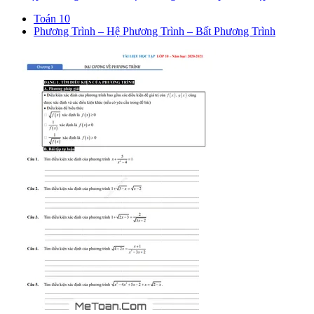
Toán 10
Phương Trình – Hệ Phương Trình – Bất Phương Trình