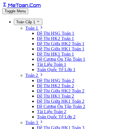
MeToan.Com
Toggle Menu
Toán Cấp 1
Toán 1
Đề Thi HSG Toán 1
Đề Thi HK2 Toán 1
Đề Thi Giữa HK2 Toán 1
Đề Thi Giữa HK1 Toán 1
Đề Thi HK1 Toán 1
Đề Cương Ôn Tập Toán 1
Tài Liệu Toán 1
Toán Quốc Tế Lớp 1
Toán 2
Đề Thi HSG Toán 2
Đề Thi HK2 Toán 2
Đề Thi Giữa HK2 Toán 2
Đề Thi HK1 Toán 2
Đề Thi Giữa HK1 Toán 2
Đề Cương Ôn Tập Toán 2
Tài Liệu Toán 2
Toán Quốc Tế Lớp 2
Toán 3
Đề Thi Giữa HK1 Toán 3