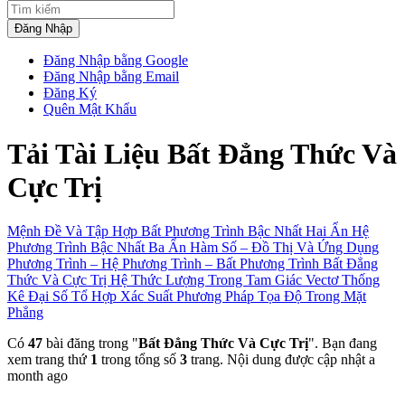
Đăng Nhập
Đăng Nhập bằng Google
Đăng Nhập bằng Email
Đăng Ký
Quên Mật Khẩu
Tải Tài Liệu Bất Đẳng Thức Và
Cực Trị
Mệnh Đề Và Tập Hợp
Bất Phương Trình Bậc Nhất Hai Ẩn
Hệ
Phương Trình Bậc Nhất Ba Ẩn
Hàm Số – Đồ Thị Và Ứng Dụng
Phương Trình – Hệ Phương Trình – Bất Phương Trình
Bất Đẳng
Thức Và Cực Trị
Hệ Thức Lượng Trong Tam Giác
Vectơ
Thống
Kê
Đại Số Tổ Hợp
Xác Suất
Phương Pháp Tọa Độ Trong Mặt
Phẳng
Có
47
bài đăng trong "
Bất Đẳng Thức Và Cực Trị
". Bạn đang
xem trang thứ
1
trong tổng số
3
trang. Nội dung được cập nhật a
month ago