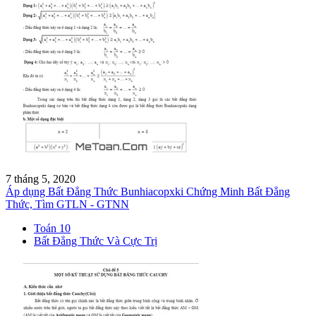
7 tháng 5, 2020
Áp dụng Bất Đẳng Thức Bunhiacopxki Chứng Minh Bất Đẳng
Thức, Tìm GTLN - GTNN
Toán 10
Bất Đẳng Thức Và Cực Trị