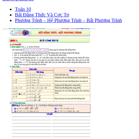
Toán 10
Bất Đẳng Thức Và Cực Trị
Phương Trình – Hệ Phương Trình – Bất Phương Trình