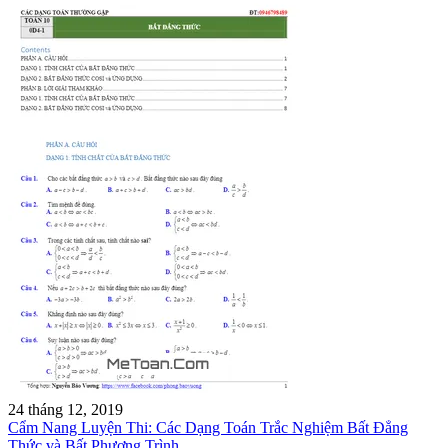
24 tháng 12, 2019
Cẩm Nang Luyện Thi: Các Dạng Toán Trắc Nghiệm Bất Đẳng
Thức và Bất Phương Trình