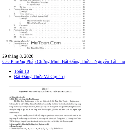
29 tháng 8, 2020
Các Phương Pháp Chứng Minh Bất Đẳng Thức - Nguyễn Tất Thu
Toán 10
Bất Đẳng Thức Và Cực Trị