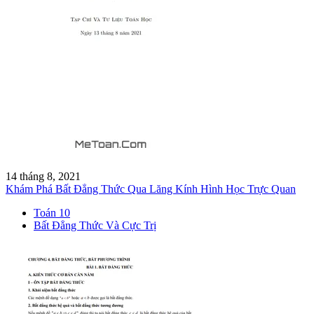
14 tháng 8, 2021
Khám Phá Bất Đẳng Thức Qua Lăng Kính Hình Học Trực Quan
Toán 10
Bất Đẳng Thức Và Cực Trị