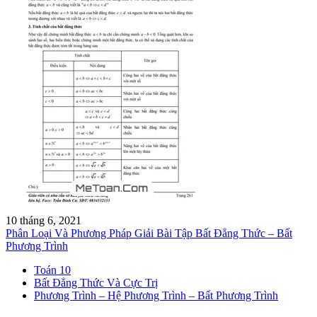
10 tháng 6, 2021
Phân Loại Và Phương Pháp Giải Bài Tập Bất Đẳng Thức – Bất
Phương Trình
Toán 10
Bất Đẳng Thức Và Cực Trị
Phương Trình – Hệ Phương Trình – Bất Phương Trình