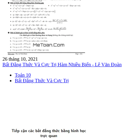
26 tháng 10, 2021
Bất Đẳng Thức Và Cực Trị Hàm Nhiều Biến - Lê Văn Đoàn
Toán 10
Bất Đẳng Thức Và Cực Trị