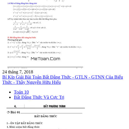
24 tháng 7, 2018
Bí Kíp Giải Bài Toán Bất Đẳng Thức - GTLN - GTNN Của Biểu
Thức - Thầy Nguyễn Hữu Hiếu
Toán 10
Bất Đẳng Thức Và Cực Trị