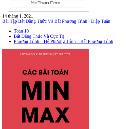
14 tháng 1, 2021
Bài Tập Bất Đẳng Thức Và Bất Phương Trình - Diệp Tuân
Toán 10
Bất Đẳng Thức Và Cực Trị
Phương Trình – Hệ Phương Trình – Bất Phương Trình