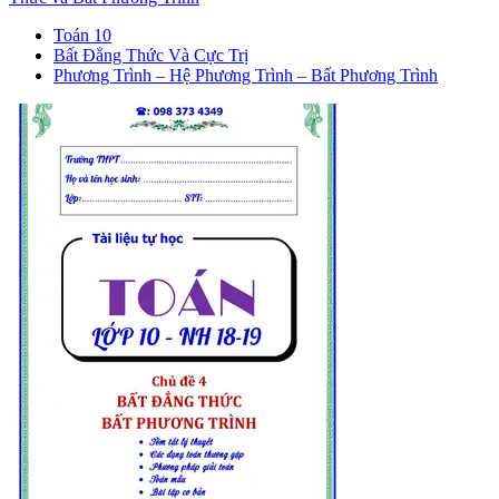
Toán 10
Bất Đẳng Thức Và Cực Trị
Phương Trình – Hệ Phương Trình – Bất Phương Trình