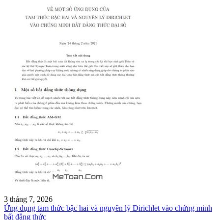
3 tháng 7, 2026
Ứng dụng tam thức bậc hai và nguyên lý Dirichlet vào chứng minh
bất đẳng thức