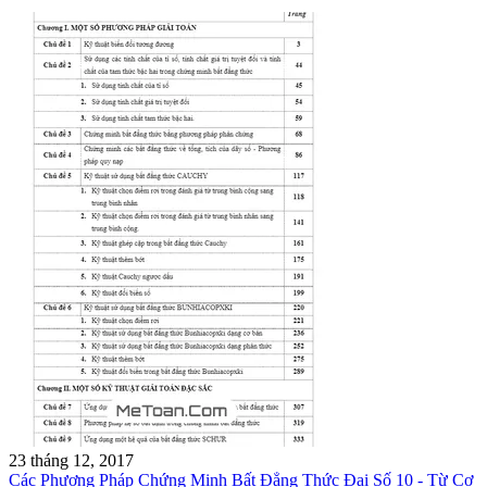
23 tháng 12, 2017
Các Phương Pháp Chứng Minh Bất Đẳng Thức Đại Số 10 - Từ Cơ