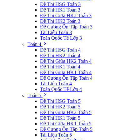
Đề Thi HSG Toán 3
Đề Thi HK1 Toán 3
Đề Thi Giữa HK2 Toán 3
Đề Thi HK2 Toán 3
Đề Cương Ôn Tập Toán 3
Tài Liệu Toán 3
Toán Quốc Tế Lớp 3
Toán 4
Đề Thi HSG Toán 4
Đề Thi HK2 Toán 4
Đề Thi Giữa HK2 Toán 4
Đề Thi HK1 Toán 4
Đề Thi Giữa HK1 Toán 4
Đề Cương Ôn Tập Toán 4
Tài Liệu Toán 4
Toán Quốc Tế Lớp 4
Toán 5
Đề Thi HSG Toán 5
Đề Thi HK2 Toán 5
Đề Thi Giữa HK2 Toán 5
Đề Thi HK1 Toán 5
Đề Thi Giữa HK1 Toán 5
Đề Cương Ôn Tập Toán 5
Tài Liệu Toán 5