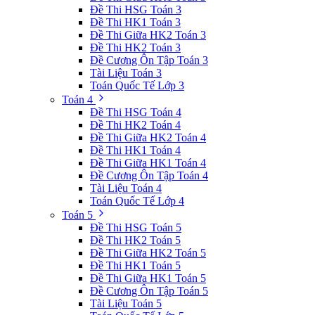
Đề Thi HSG Toán 3
Đề Thi HK1 Toán 3
Đề Thi Giữa HK2 Toán 3
Đề Thi HK2 Toán 3
Đề Cương Ôn Tập Toán 3
Tài Liệu Toán 3
Toán Quốc Tế Lớp 3
Toán 4
Đề Thi HSG Toán 4
Đề Thi HK2 Toán 4
Đề Thi Giữa HK2 Toán 4
Đề Thi HK1 Toán 4
Đề Thi Giữa HK1 Toán 4
Đề Cương Ôn Tập Toán 4
Tài Liệu Toán 4
Toán Quốc Tế Lớp 4
Toán 5
Đề Thi HSG Toán 5
Đề Thi HK2 Toán 5
Đề Thi Giữa HK2 Toán 5
Đề Thi HK1 Toán 5
Đề Thi Giữa HK1 Toán 5
Đề Cương Ôn Tập Toán 5
Tài Liệu Toán 5