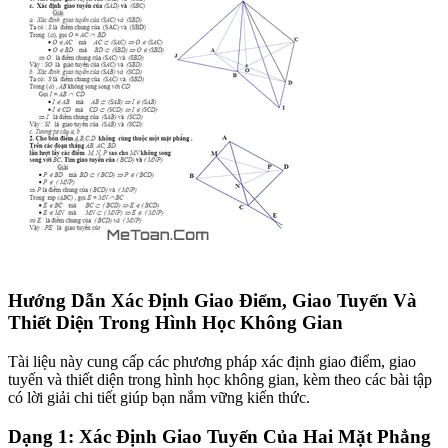
Hướng Dẫn Xác Định Giao Điểm, Giao Tuyến Và
Thiết Diện Trong Hình Học Không Gian
Tài liệu này cung cấp các phương pháp xác định giao điểm, giao
tuyến và thiết diện trong hình học không gian, kèm theo các bài tập
có lời giải chi tiết giúp bạn nắm vững kiến thức.
Dạng 1: Xác Định Giao Tuyến Của Hai Mặt Phẳng