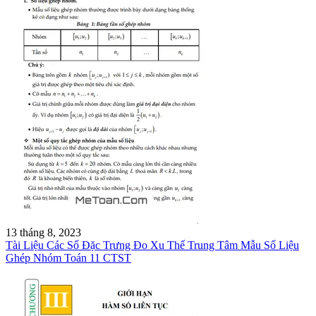
13 tháng 8, 2023
Tài Liệu Các Số Đặc Trưng Đo Xu Thế Trung Tâm Mẫu Số Liệu
Ghép Nhóm Toán 11 CTST