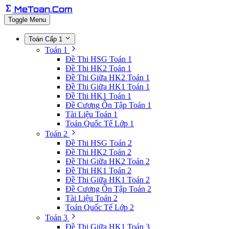
MeToan.Com
Toggle Menu
Toán Cấp 1
Toán 1
Đề Thi HSG Toán 1
Đề Thi HK2 Toán 1
Đề Thi Giữa HK2 Toán 1
Đề Thi Giữa HK1 Toán 1
Đề Thi HK1 Toán 1
Đề Cương Ôn Tập Toán 1
Tài Liệu Toán 1
Toán Quốc Tế Lớp 1
Toán 2
Đề Thi HSG Toán 2
Đề Thi HK2 Toán 2
Đề Thi Giữa HK2 Toán 2
Đề Thi HK1 Toán 2
Đề Thi Giữa HK1 Toán 2
Đề Cương Ôn Tập Toán 2
Tài Liệu Toán 2
Toán Quốc Tế Lớp 2
Toán 3
Đề Thi Giữa HK1 Toán 3