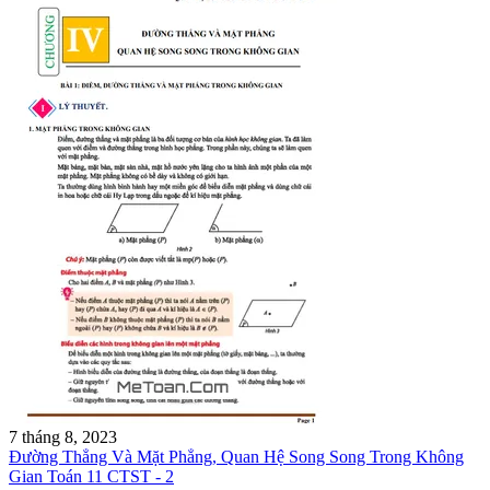
7 tháng 8, 2023
Đường Thẳng Và Mặt Phẳng, Quan Hệ Song Song Trong Không
Gian Toán 11 CTST - 2