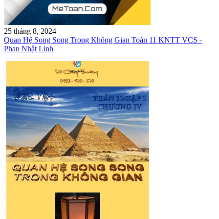
25 tháng 8, 2024
Quan Hệ Song Song Trong Không Gian Toán 11 KNTT VCS -
Phan Nhật Linh