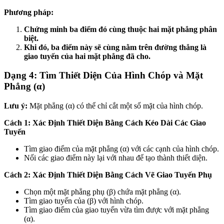
Phương pháp:
Chứng minh ba điểm đó cùng thuộc hai mặt phẳng phân
biệt.
Khi đó, ba điểm này sẽ cùng nằm trên đường thẳng là
giao tuyến của hai mặt phẳng đã cho.
Dạng 4: Tìm Thiết Diện Của Hình Chóp và Mặt
Phẳng (α)
Lưu ý:
Mặt phẳng (α) có thể chỉ cắt một số mặt của hình chóp.
Cách 1: Xác Định Thiết Diện Bằng Cách Kéo Dài Các Giao
Tuyến
Tìm giao điểm của mặt phẳng (α) với các cạnh của hình chóp.
Nối các giao điểm này lại với nhau để tạo thành thiết diện.
Cách 2: Xác Định Thiết Diện Bằng Cách Vẽ Giao Tuyến Phụ
Chọn một mặt phẳng phụ (β) chứa mặt phẳng (α).
Tìm giao tuyến của (β) với hình chóp.
Tìm giao điểm của giao tuyến vừa tìm được với mặt phẳng
(α).