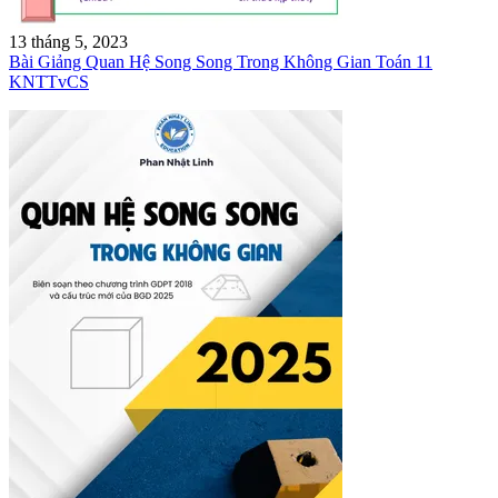
13 tháng 5, 2023
Bài Giảng Quan Hệ Song Song Trong Không Gian Toán 11
KNTTvCS