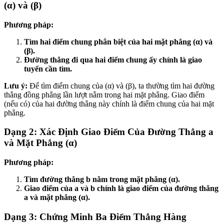
(α) và (β)
Phương pháp:
Tìm hai điểm chung phân biệt của hai mặt phẳng (α) và
(β).
Đường thẳng đi qua hai điểm chung ấy chính là giao
tuyến cần tìm.
Lưu ý:
Để tìm điểm chung của (α) và (β), ta thường tìm hai đường
thẳng đồng phẳng lần lượt nằm trong hai mặt phẳng. Giao điểm
(nếu có) của hai đường thẳng này chính là điểm chung của hai mặt
phẳng.
Dạng 2: Xác Định Giao Điểm Của Đường Thẳng a
và Mặt Phẳng (α)
Phương pháp:
Tìm đường thẳng b nằm trong mặt phẳng (α).
Giao điểm của a và b chính là giao điểm của đường thẳng
a và mặt phẳng (α).
Dạng 3: Chứng Minh Ba Điểm Thẳng Hàng