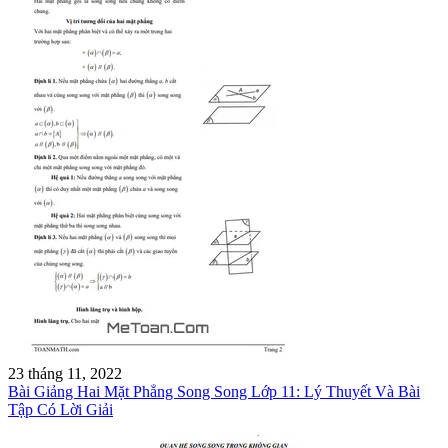
23 tháng 11, 2022
Bài Giảng Hai Mặt Phẳng Song Song Lớp 11: Lý Thuyết Và Bài
Tập Có Lời Giải