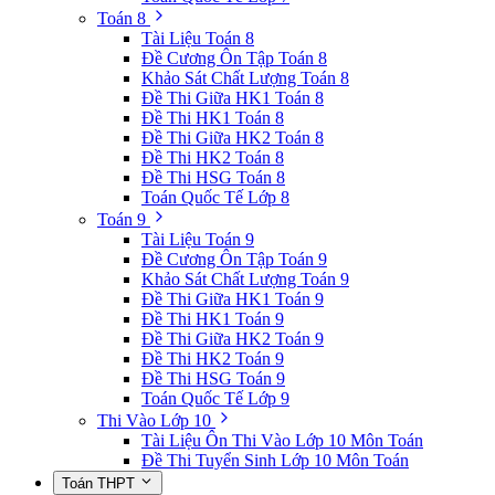
Toán 8
Tài Liệu Toán 8
Đề Cương Ôn Tập Toán 8
Khảo Sát Chất Lượng Toán 8
Đề Thi Giữa HK1 Toán 8
Đề Thi HK1 Toán 8
Đề Thi Giữa HK2 Toán 8
Đề Thi HK2 Toán 8
Đề Thi HSG Toán 8
Toán Quốc Tế Lớp 8
Toán 9
Tài Liệu Toán 9
Đề Cương Ôn Tập Toán 9
Khảo Sát Chất Lượng Toán 9
Đề Thi Giữa HK1 Toán 9
Đề Thi HK1 Toán 9
Đề Thi Giữa HK2 Toán 9
Đề Thi HK2 Toán 9
Đề Thi HSG Toán 9
Toán Quốc Tế Lớp 9
Thi Vào Lớp 10
Tài Liệu Ôn Thi Vào Lớp 10 Môn Toán
Đề Thi Tuyển Sinh Lớp 10 Môn Toán
Toán THPT