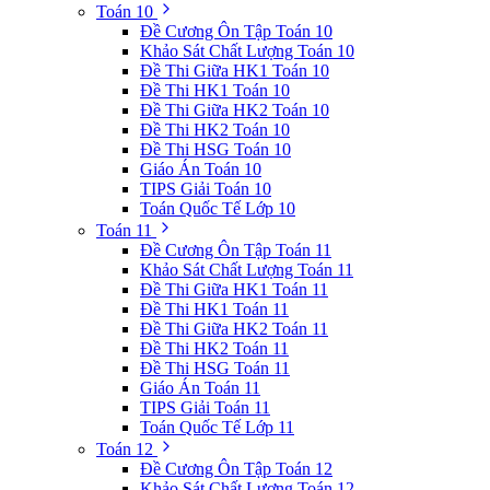
Toán 10
Đề Cương Ôn Tập Toán 10
Khảo Sát Chất Lượng Toán 10
Đề Thi Giữa HK1 Toán 10
Đề Thi HK1 Toán 10
Đề Thi Giữa HK2 Toán 10
Đề Thi HK2 Toán 10
Đề Thi HSG Toán 10
Giáo Án Toán 10
TIPS Giải Toán 10
Toán Quốc Tế Lớp 10
Toán 11
Đề Cương Ôn Tập Toán 11
Khảo Sát Chất Lượng Toán 11
Đề Thi Giữa HK1 Toán 11
Đề Thi HK1 Toán 11
Đề Thi Giữa HK2 Toán 11
Đề Thi HK2 Toán 11
Đề Thi HSG Toán 11
Giáo Án Toán 11
TIPS Giải Toán 11
Toán Quốc Tế Lớp 11
Toán 12
Đề Cương Ôn Tập Toán 12
Khảo Sát Chất Lượng Toán 12