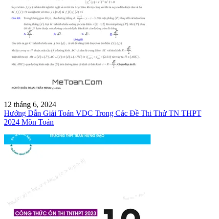
12 tháng 6, 2024
Hướng Dẫn Giải Toán VDC Trong Các Đề Thi Thử TN THPT
2024 Môn Toán