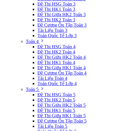
Đề Thi HSG Toán 3
Đề Thi HK1 Toán 3
Đề Thi Giữa HK2 Toán 3
Đề Thi HK2 Toán 3
Đề Cương Ôn Tập Toán 3
Tài Liệu Toán 3
Toán Quốc Tế Lớp 3
Toán 4
Đề Thi HSG Toán 4
Đề Thi HK2 Toán 4
Đề Thi Giữa HK2 Toán 4
Đề Thi HK1 Toán 4
Đề Thi Giữa HK1 Toán 4
Đề Cương Ôn Tập Toán 4
Tài Liệu Toán 4
Toán Quốc Tế Lớp 4
Toán 5
Đề Thi HSG Toán 5
Đề Thi HK2 Toán 5
Đề Thi Giữa HK2 Toán 5
Đề Thi HK1 Toán 5
Đề Thi Giữa HK1 Toán 5
Đề Cương Ôn Tập Toán 5
Tài Liệu Toán 5