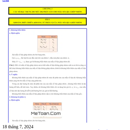
18 tháng 7, 2024