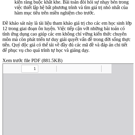
kiện ràng buộc khắt khe. Bài toán đòi hỏi sự nhạy bén trong
việc thiết lập hệ bất phương trình và tìm giá trị nhỏ nhất của
hàm mục tiêu trên miền nghiệm cho trước.
Đề khảo sát này là tài liệu tham khảo giá trị cho các em học sinh lớp
12 trong giai đoạn ôn luyện. Việc tiếp cận với những bài toán có
tính ứng dụng cao giúp các em không chỉ vững kiến thức chuyên
môn mà còn phát triển tư duy giải quyết vấn đề trong đời sống thực
tiễn. Quý độc giả có thể tải về đầy đủ các mã đề và đáp án chi tiết
để phục vụ cho quá trình tự học và giảng dạy.
Xem trước file PDF
(881.5KB)