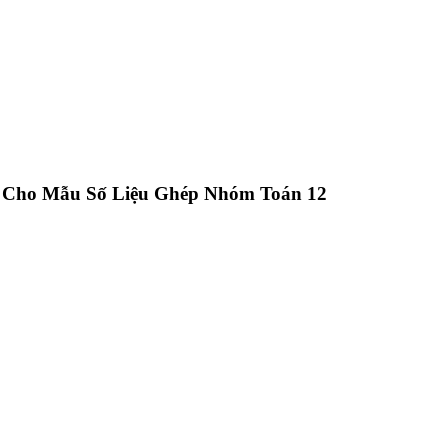
 Cho Mẫu Số Liệu Ghép Nhóm Toán 12