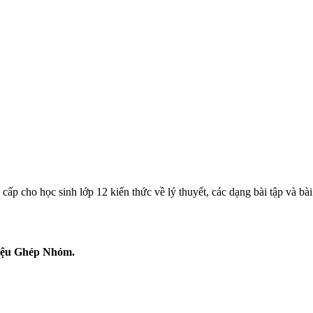
cấp cho học sinh lớp 12 kiến thức về lý thuyết, các dạng bài tập và bà
iệu Ghép Nhóm.