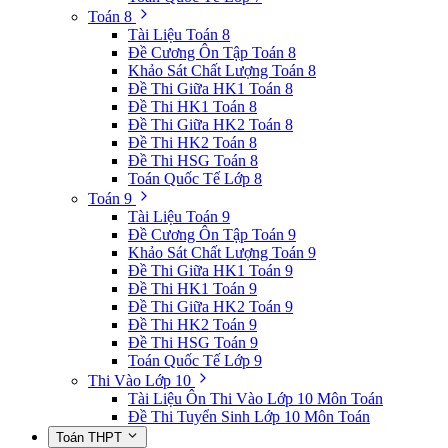
Toán 8
Tài Liệu Toán 8
Đề Cương Ôn Tập Toán 8
Khảo Sát Chất Lượng Toán 8
Đề Thi Giữa HK1 Toán 8
Đề Thi HK1 Toán 8
Đề Thi Giữa HK2 Toán 8
Đề Thi HK2 Toán 8
Đề Thi HSG Toán 8
Toán Quốc Tế Lớp 8
Toán 9
Tài Liệu Toán 9
Đề Cương Ôn Tập Toán 9
Khảo Sát Chất Lượng Toán 9
Đề Thi Giữa HK1 Toán 9
Đề Thi HK1 Toán 9
Đề Thi Giữa HK2 Toán 9
Đề Thi HK2 Toán 9
Đề Thi HSG Toán 9
Toán Quốc Tế Lớp 9
Thi Vào Lớp 10
Tài Liệu Ôn Thi Vào Lớp 10 Môn Toán
Đề Thi Tuyển Sinh Lớp 10 Môn Toán
Toán THPT