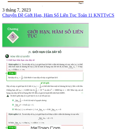
3 tháng 7, 2023
Chuyên Đề Giới Hạn, Hàm Số Liên Tục Toán 11 KNTTvCS