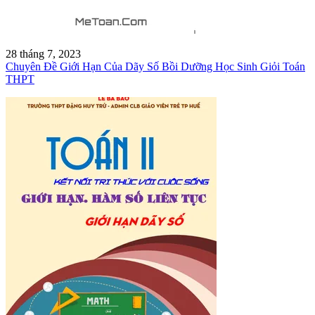
28 tháng 7, 2023
Chuyên Đề Giới Hạn Của Dãy Số Bồi Dưỡng Học Sinh Giỏi Toán
THPT