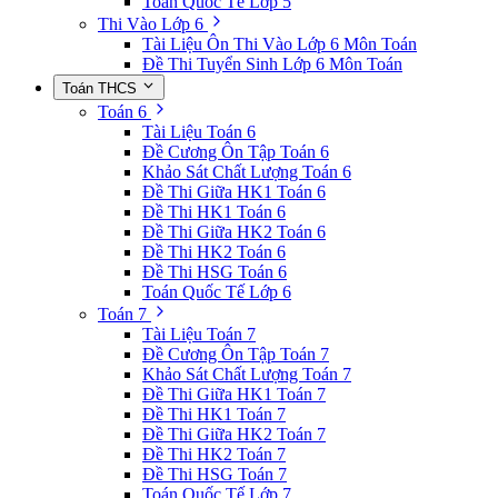
Toán Quốc Tế Lớp 5
Thi Vào Lớp 6
Tài Liệu Ôn Thi Vào Lớp 6 Môn Toán
Đề Thi Tuyển Sinh Lớp 6 Môn Toán
Toán THCS
Toán 6
Tài Liệu Toán 6
Đề Cương Ôn Tập Toán 6
Khảo Sát Chất Lượng Toán 6
Đề Thi Giữa HK1 Toán 6
Đề Thi HK1 Toán 6
Đề Thi Giữa HK2 Toán 6
Đề Thi HK2 Toán 6
Đề Thi HSG Toán 6
Toán Quốc Tế Lớp 6
Toán 7
Tài Liệu Toán 7
Đề Cương Ôn Tập Toán 7
Khảo Sát Chất Lượng Toán 7
Đề Thi Giữa HK1 Toán 7
Đề Thi HK1 Toán 7
Đề Thi Giữa HK2 Toán 7
Đề Thi HK2 Toán 7
Đề Thi HSG Toán 7
Toán Quốc Tế Lớp 7