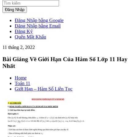
Đăng Nhập
Đăng Nhập bằng Google
Đăng Nhập bằng Email
Đăng Ký
Quên Mật Khẩu
11 tháng 2, 2022
Bài Giảng Về Giới Hạn Của Hàm Số Lớp 11 Hay
Nhất
Home
Toán 11
Giới Hạn – Hàm Số Liên Tục