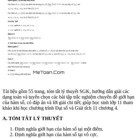
Tài liệu gồm 55 trang, tóm tắt lý thuyết SGK, hướng dẫn giải các
dạng toán và tuyển chọn các bài tập trắc nghiệm chuyên đề giới hạn
của hàm số, có đáp án và lời giải chi tiết; giúp học sinh lớp 11 tham
khảo khi học chương trình Đại số và Giải tích 11 chương 4.
A. TÓM TẮT LÝ THUYẾT
Định nghĩa giới hạn của hàm số tại một điểm.
Định nghĩa giới hạn của hàm số tại vô cực.