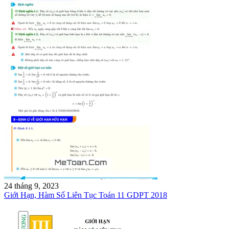
24 tháng 9, 2023
Giới Hạn, Hàm Số Liên Tục Toán 11 GDPT 2018