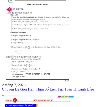
2 tháng 7, 2023
Chuyên Đề Giới Hạn, Hàm Số Liên Tục Toán 11 Cánh Diều