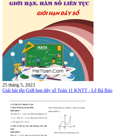
25 tháng 5, 2023
Giải bài tập Giới hạn dãy số Toán 11 KNTT - Lê Bá Bảo