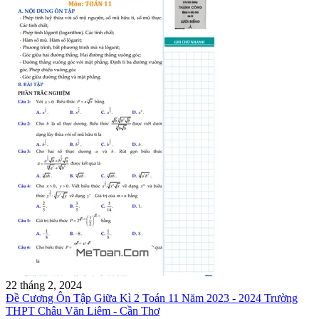
22 tháng 2, 2024
Đề Cương Ôn Tập Giữa Kì 2 Toán 11 Năm 2023 - 2024 Trường
THPT Châu Văn Liêm - Cần Thơ