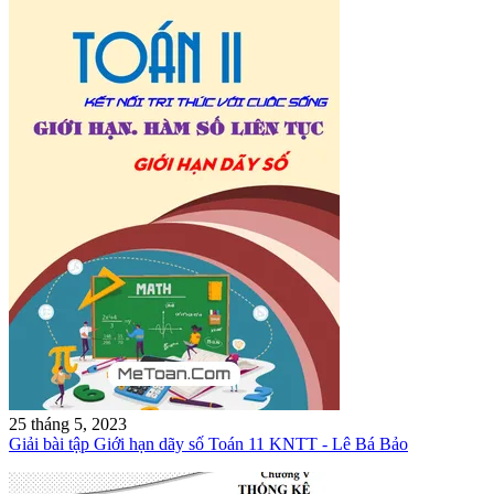
25 tháng 5, 2023
Giải bài tập Giới hạn dãy số Toán 11 KNTT - Lê Bá Bảo