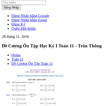
Đăng Nhập
Đăng Nhập bằng Google
Đăng Nhập bằng Email
Đăng Ký
Quên Mật Khẩu
28 tháng 11, 2016
Đề Cương Ôn Tập Học Kỳ I Toán 11 - Trần Thông
Home
Toán 11
Đề Cương Ôn Tập Toán 11