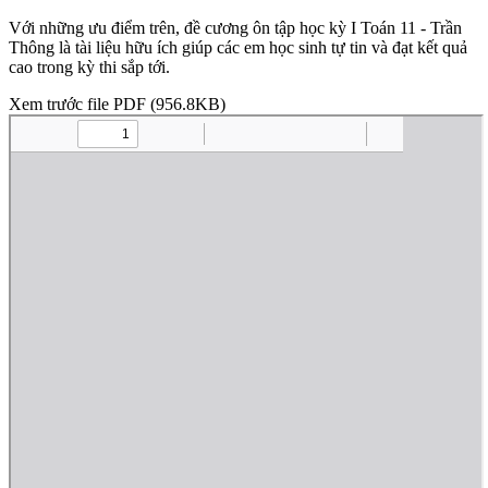
Với những ưu điểm trên, đề cương ôn tập học kỳ I Toán 11 - Trần
Thông là tài liệu hữu ích giúp các em học sinh tự tin và đạt kết quả
cao trong kỳ thi sắp tới.
Xem trước file PDF
(956.8KB)