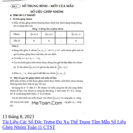
13 tháng 8, 2023
Tài Liệu Các Số Đặc Trưng Đo Xu Thế Trung Tâm Mẫu Số Liệu
Ghép Nhóm Toán 11 CTST