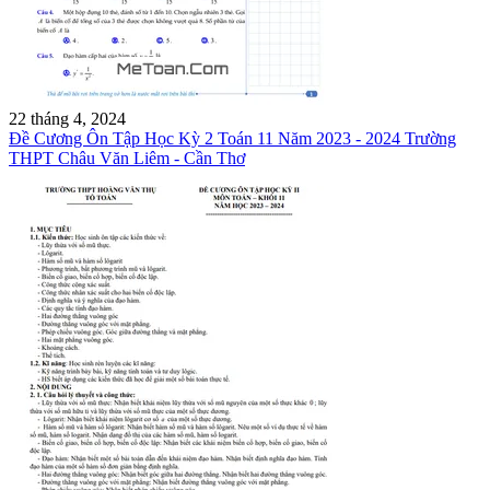
22 tháng 4, 2024
Đề Cương Ôn Tập Học Kỳ 2 Toán 11 Năm 2023 - 2024 Trường
THPT Châu Văn Liêm - Cần Thơ