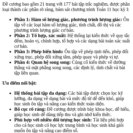
Đề cương bao gồm 21 trang với 177 bài tập trắc nghiệm, được phân
loại thành các phần rõ ràng, bám sát chương trình Toán 11 học kỳ I:
Phần 1: Hàm số lượng giác, phương trình lượng giác:
Ôn
tập về các loại hàm số lượng giác, tính chất, đồ thị và các
phương trình lượng giác cơ bản.
Phần 2: Tổ hợp, xác suất:
Hệ thống lại kiến thức về quy tắc
đếm, hoán vị, chỉnh hợp, tổ hợp và các dạng bài toán xác suất
cơ bản.
Phần 3: Phép biến hình:
Ôn tập về phép tịnh tiến, phép đối
xứng trục, phép đối xứng tâm, phép quay và phép vị tự.
Phần 4: Quan hệ song song:
Củng cố kiến thức về đường
thẳng và mặt phẳng song song, các định lý, tính chất và bài
tập liên quan.
Ưu điểm nổi bật:
Hệ thống bài tập đa dạng:
Các bài tập được chọn lọc kỹ
lưỡng, đa dạng về dạng bài và mức độ từ dễ đến khó, giúp
học sinh ôn tập và nâng cao kiến thức toàn diện.
Bố cục rõ ràng:
Đề cương được trình bày khoa học, dễ hiểu,
giúp học sinh dễ dàng tiếp thu và ghi nhớ kiến thức.
Phù hợp với nhiều đối tượng học sinh:
Tài liệu phù hợp
cho cả học sinh có học lực trung bình và học sinh khá giỏi
muốn ôn tập và nâng cao điểm số.