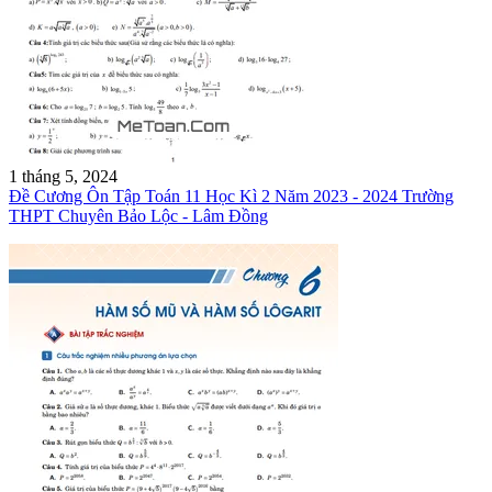
1 tháng 5, 2024
Đề Cương Ôn Tập Toán 11 Học Kì 2 Năm 2023 - 2024 Trường
THPT Chuyên Bảo Lộc - Lâm Đồng