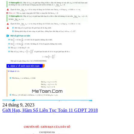
24 tháng 9, 2023
Giới Hạn, Hàm Số Liên Tục Toán 11 GDPT 2018