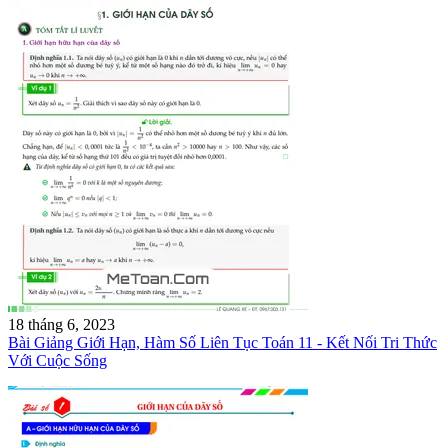
18 tháng 6, 2023
Bài Giảng Giới Hạn, Hàm Số Liên Tục Toán 11 - Kết Nối Tri Thức
Với Cuộc Sống