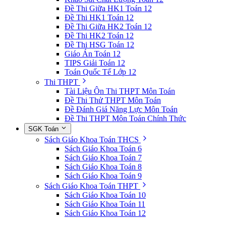
Đề Thi Giữa HK1 Toán 12
Đề Thi HK1 Toán 12
Đề Thi Giữa HK2 Toán 12
Đề Thi HK2 Toán 12
Đề Thi HSG Toán 12
Giáo Án Toán 12
TIPS Giải Toán 12
Toán Quốc Tế Lớp 12
Thi THPT
Tài Liệu Ôn Thi THPT Môn Toán
Đề Thi Thử THPT Môn Toán
Đề Đánh Giá Năng Lực Môn Toán
Đề Thi THPT Môn Toán Chính Thức
SGK Toán
Sách Giáo Khoa Toán THCS
Sách Giáo Khoa Toán 6
Sách Giáo Khoa Toán 7
Sách Giáo Khoa Toán 8
Sách Giáo Khoa Toán 9
Sách Giáo Khoa Toán THPT
Sách Giáo Khoa Toán 10
Sách Giáo Khoa Toán 11
Sách Giáo Khoa Toán 12