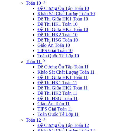
Toán 10
Đề Cương Ôn Tập Toán 10
Khảo Sát Chất Lượng Toán 10
Đề Thi Giữa HK1 Toán 10
Đề Thi HK1 Toán 10
Đề Thi Giữa HK2 Toán 10
Đề Thi HK2 Toán 10
Đề Thi HSG Toán 10
Giáo Án Toán 10
TIPS Giải Toán 10
Toán Quốc Tế Lớp 10
Toán 11
Đề Cương Ôn Tập Toán 11
Khảo Sát Chất Lượng Toán 11
Đề Thi Giữa HK1 Toán 11
Đề Thi HK1 Toán 11
Đề Thi Giữa HK2 Toán 11
Đề Thi HK2 Toán 11
Đề Thi HSG Toán 11
Giáo Án Toán 11
TIPS Giải Toán 11
Toán Quốc Tế Lớp 11
Toán 12
Đề Cương Ôn Tập Toán 12
Khảo Sát Chất Lượng Toán 12