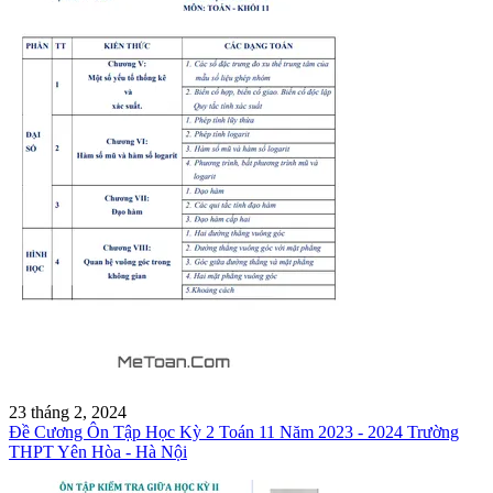
23 tháng 2, 2024
Đề Cương Ôn Tập Học Kỳ 2 Toán 11 Năm 2023 - 2024 Trường
THPT Yên Hòa - Hà Nội