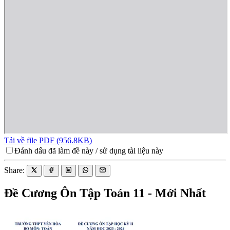
Tải về file PDF
(956.8KB)
Đánh dấu đã làm đề này / sử dụng tài liệu này
Share:
Đề Cương Ôn Tập Toán 11 - Mới Nhất