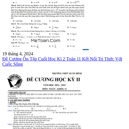
19 tháng 4, 2024
Đề Cương Ôn Tập Cuối Học Kì 2 Toán 11 Kết Nối Tri Thức Với
Cuộc Sống