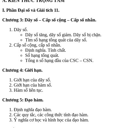
A. KIẾN THỨC TRỌNG TÂM
I. Phần Đại số và Giải tích 11.
Chương 3: Dãy số – Cấp số cộng – Cấp số nhân.
Dãy số.
Dãy số tăng, dãy số giảm. Dãy số bị chặn.
Tìm số hạng tổng quát của dãy số.
Cấp số cộng, cấp số nhân.
Định nghĩa. Tính chất.
Số hạng tổng quát.
Tổng n số hạng đầu của CSC – CSN.
Chương 4: Giới hạn.
Giới hạn của dãy số.
Giới hạn của hàm số.
Hàm số liên tục.
Chương 5: Đạo hàm.
Định nghĩa đạo hàm.
Các quy tắc, các công thức tính đạo hàm.
Ý nghĩa cơ học và hình học của đạo hàm.