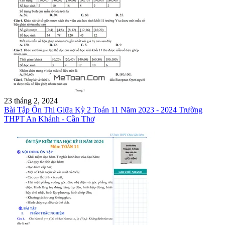
23 tháng 2, 2024
Bài Tập Ôn Thi Giữa Kỳ 2 Toán 11 Năm 2023 - 2024 Trường
THPT An Khánh - Cần Thơ