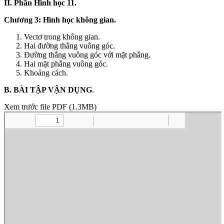
II. Phần Hình học 11.
Chương 3: Hình học không gian.
Vectơ trong không gian.
Hai đường thẳng vuông góc.
Đường thẳng vuông góc với mặt phẳng.
Hai mặt phẳng vuông góc.
Khoảng cách.
B. BÀI TẬP VẬN DỤNG
.
Xem trước file PDF
(1.3MB)