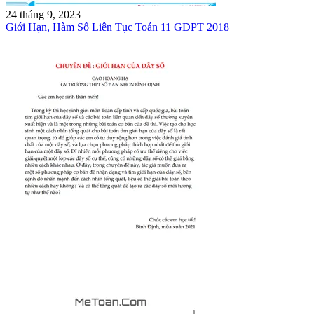
24 tháng 9, 2023
Giới Hạn, Hàm Số Liên Tục Toán 11 GDPT 2018