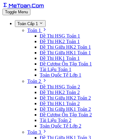
MeToan.Com
Toggle Menu
Toán Cấp 1
Toán 1
Đề Thi HSG Toán 1
Đề Thi HK2 Toán 1
Đề Thi Giữa HK2 Toán 1
Đề Thi Giữa HK1 Toán 1
Đề Thi HK1 Toán 1
Đề Cương Ôn Tập Toán 1
Tài Liệu Toán 1
Toán Quốc Tế Lớp 1
Toán 2
Đề Thi HSG Toán 2
Đề Thi HK2 Toán 2
Đề Thi Giữa HK2 Toán 2
Đề Thi HK1 Toán 2
Đề Thi Giữa HK1 Toán 2
Đề Cương Ôn Tập Toán 2
Tài Liệu Toán 2
Toán Quốc Tế Lớp 2
Toán 3
Đề Thi Giữa HK1 Toán 3