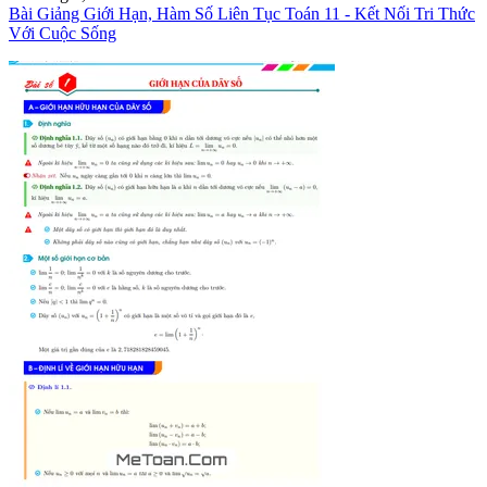
Bài Giảng Giới Hạn, Hàm Số Liên Tục Toán 11 - Kết Nối Tri Thức
Với Cuộc Sống