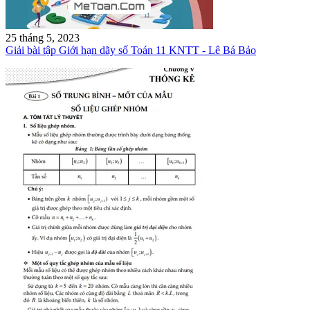
25 tháng 5, 2023
Giải bài tập Giới hạn dãy số Toán 11 KNTT - Lê Bá Bảo