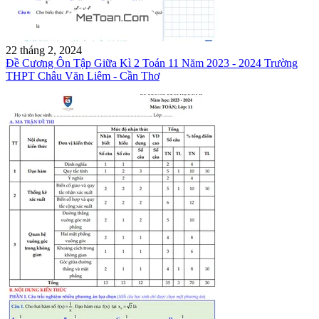
22 tháng 2, 2024
Đề Cương Ôn Tập Giữa Kì 2 Toán 11 Năm 2023 - 2024 Trường
THPT Châu Văn Liêm - Cần Thơ