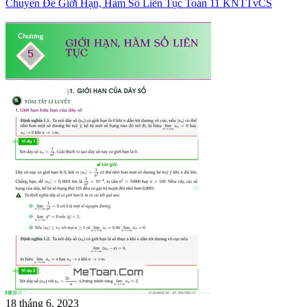
Chuyên Đề Giới Hạn, Hàm Số Liên Tục Toán 11 KNTTvCS
18 tháng 6, 2023