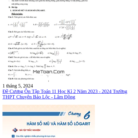
1 tháng 5, 2024
Đề Cương Ôn Tập Toán 11 Học Kì 2 Năm 2023 - 2024 Trường
THPT Chuyên Bảo Lộc - Lâm Đồng