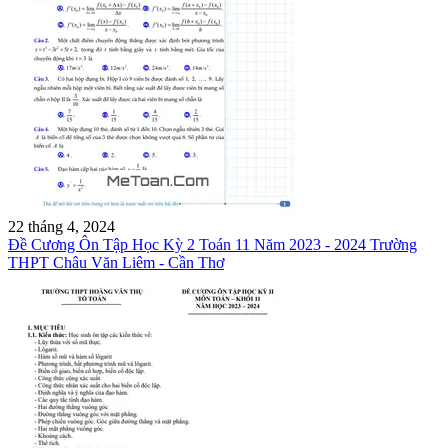
22 tháng 4, 2024
Đề Cương Ôn Tập Học Kỳ 2 Toán 11 Năm 2023 - 2024 Trường
THPT Châu Văn Liêm - Cần Thơ