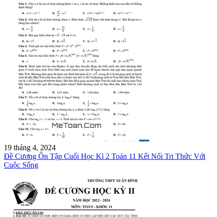
19 tháng 4, 2024
Đề Cương Ôn Tập Cuối Học Kì 2 Toán 11 Kết Nối Tri Thức Với
Cuộc Sống