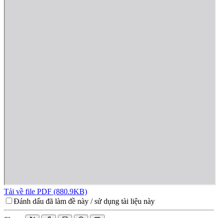
Tải về file PDF
(880.9KB)
Đánh dấu đã làm đề này / sử dụng tài liệu này