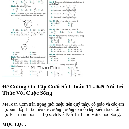
Đề Cương Ôn Tập Cuối Kì 1 Toán 11 - Kết Nối Tri
Thức Với Cuộc Sống
MeToan.Com trân trọng giới thiệu đến quý thầy, cô giáo và các em
học sinh lớp 11 tài liệu đề cương hướng dẫn ôn tập kiểm tra cuối
học kì 1 môn Toán 11 bộ sách Kết Nối Tri Thức Với Cuộc Sống.
MỤC LỤC: