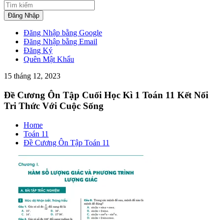
Đăng Nhập
Đăng Nhập bằng Google
Đăng Nhập bằng Email
Đăng Ký
Quên Mật Khẩu
15 tháng 12, 2023
Đề Cương Ôn Tập Cuối Học Kì 1 Toán 11 Kết Nối
Tri Thức Với Cuộc Sống
Home
Toán 11
Đề Cương Ôn Tập Toán 11