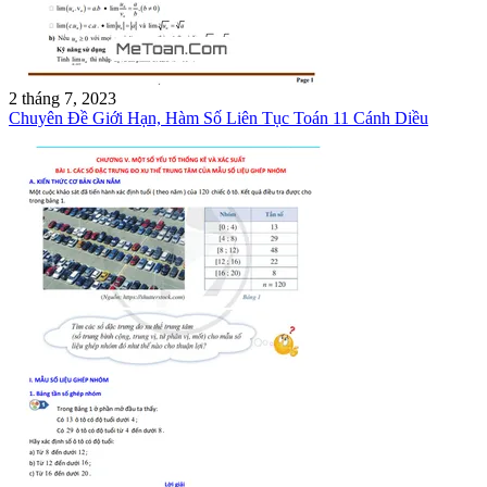
2 tháng 7, 2023
Chuyên Đề Giới Hạn, Hàm Số Liên Tục Toán 11 Cánh Diều