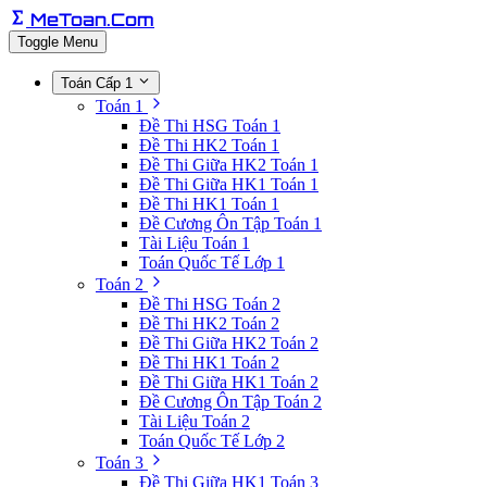
MeToan.Com
Toggle Menu
Toán Cấp 1
Toán 1
Đề Thi HSG Toán 1
Đề Thi HK2 Toán 1
Đề Thi Giữa HK2 Toán 1
Đề Thi Giữa HK1 Toán 1
Đề Thi HK1 Toán 1
Đề Cương Ôn Tập Toán 1
Tài Liệu Toán 1
Toán Quốc Tế Lớp 1
Toán 2
Đề Thi HSG Toán 2
Đề Thi HK2 Toán 2
Đề Thi Giữa HK2 Toán 2
Đề Thi HK1 Toán 2
Đề Thi Giữa HK1 Toán 2
Đề Cương Ôn Tập Toán 2
Tài Liệu Toán 2
Toán Quốc Tế Lớp 2
Toán 3
Đề Thi Giữa HK1 Toán 3