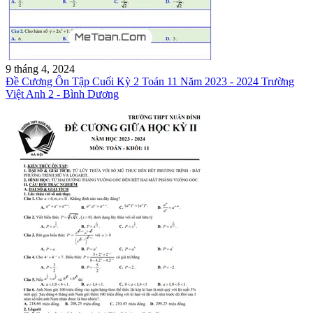
9 tháng 4, 2024
Đề Cương Ôn Tập Cuối Kỳ 2 Toán 11 Năm 2023 - 2024 Trường
Việt Anh 2 - Bình Dương