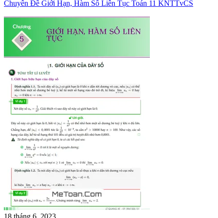
Chuyên Đề Giới Hạn, Hàm Số Liên Tục Toán 11 KNTTvCS
18 tháng 6, 2023