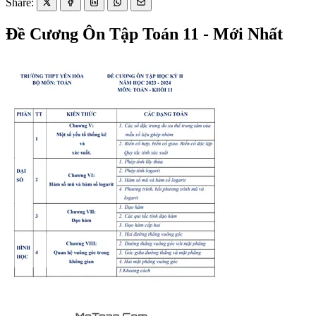
Share:
Đề Cương Ôn Tập Toán 11 - Mới Nhất