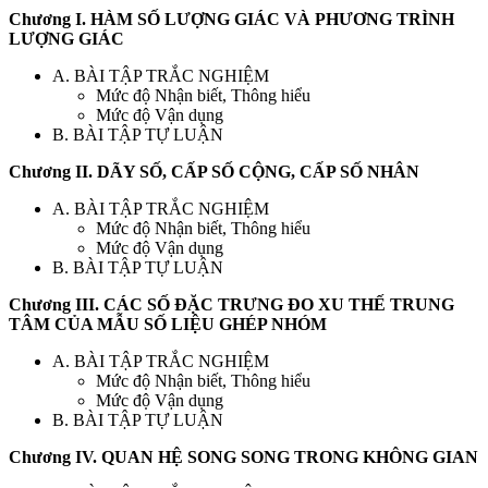
Chương I. HÀM SỐ LƯỢNG GIÁC VÀ PHƯƠNG TRÌNH
LƯỢNG GIÁC
A. BÀI TẬP TRẮC NGHIỆM
Mức độ Nhận biết, Thông hiểu
Mức độ Vận dụng
B. BÀI TẬP TỰ LUẬN
Chương II. DÃY SỐ, CẤP SỐ CỘNG, CẤP SỐ NHÂN
A. BÀI TẬP TRẮC NGHIỆM
Mức độ Nhận biết, Thông hiểu
Mức độ Vận dụng
B. BÀI TẬP TỰ LUẬN
Chương III. CÁC SỐ ĐẶC TRƯNG ĐO XU THẾ TRUNG
TÂM CỦA MẪU SỐ LIỆU GHÉP NHÓM
A. BÀI TẬP TRẮC NGHIỆM
Mức độ Nhận biết, Thông hiểu
Mức độ Vận dụng
B. BÀI TẬP TỰ LUẬN
Chương IV. QUAN HỆ SONG SONG TRONG KHÔNG GIAN