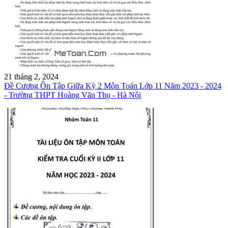
21 tháng 2, 2024
Đề Cương Ôn Tập Giữa Kỳ 2 Môn Toán Lớp 11 Năm 2023 - 2024
- Trường THPT Hoàng Văn Thụ - Hà Nội