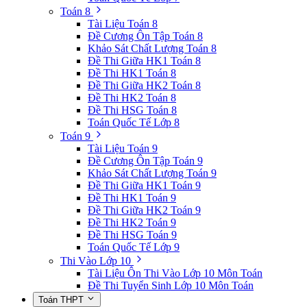
Toán 8
Tài Liệu Toán 8
Đề Cương Ôn Tập Toán 8
Khảo Sát Chất Lượng Toán 8
Đề Thi Giữa HK1 Toán 8
Đề Thi HK1 Toán 8
Đề Thi Giữa HK2 Toán 8
Đề Thi HK2 Toán 8
Đề Thi HSG Toán 8
Toán Quốc Tế Lớp 8
Toán 9
Tài Liệu Toán 9
Đề Cương Ôn Tập Toán 9
Khảo Sát Chất Lượng Toán 9
Đề Thi Giữa HK1 Toán 9
Đề Thi HK1 Toán 9
Đề Thi Giữa HK2 Toán 9
Đề Thi HK2 Toán 9
Đề Thi HSG Toán 9
Toán Quốc Tế Lớp 9
Thi Vào Lớp 10
Tài Liệu Ôn Thi Vào Lớp 10 Môn Toán
Đề Thi Tuyển Sinh Lớp 10 Môn Toán
Toán THPT