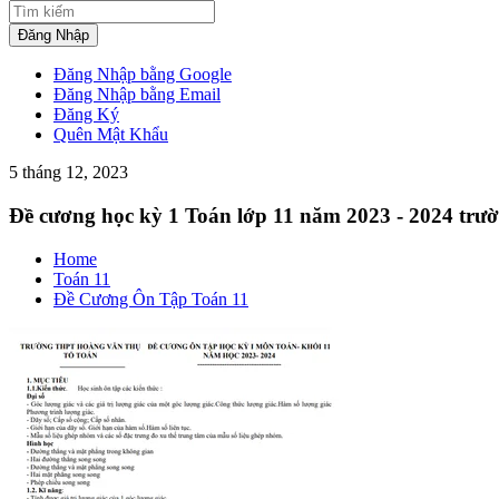
Đăng Nhập
Đăng Nhập bằng Google
Đăng Nhập bằng Email
Đăng Ký
Quên Mật Khẩu
5 tháng 12, 2023
Đề cương học kỳ 1 Toán lớp 11 năm 2023 - 2024 t
Home
Toán 11
Đề Cương Ôn Tập Toán 11