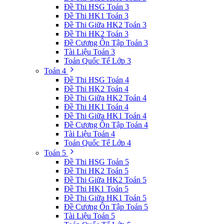
Đề Thi HSG Toán 3
Đề Thi HK1 Toán 3
Đề Thi Giữa HK2 Toán 3
Đề Thi HK2 Toán 3
Đề Cương Ôn Tập Toán 3
Tài Liệu Toán 3
Toán Quốc Tế Lớp 3
Toán 4
Đề Thi HSG Toán 4
Đề Thi HK2 Toán 4
Đề Thi Giữa HK2 Toán 4
Đề Thi HK1 Toán 4
Đề Thi Giữa HK1 Toán 4
Đề Cương Ôn Tập Toán 4
Tài Liệu Toán 4
Toán Quốc Tế Lớp 4
Toán 5
Đề Thi HSG Toán 5
Đề Thi HK2 Toán 5
Đề Thi Giữa HK2 Toán 5
Đề Thi HK1 Toán 5
Đề Thi Giữa HK1 Toán 5
Đề Cương Ôn Tập Toán 5
Tài Liệu Toán 5