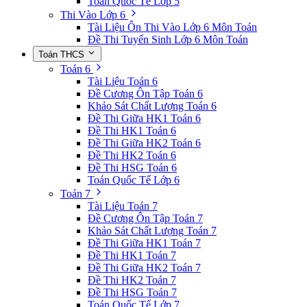
Toán Quốc Tế Lớp 5
Thi Vào Lớp 6
Tài Liệu Ôn Thi Vào Lớp 6 Môn Toán
Đề Thi Tuyển Sinh Lớp 6 Môn Toán
Toán THCS
Toán 6
Tài Liệu Toán 6
Đề Cương Ôn Tập Toán 6
Khảo Sát Chất Lượng Toán 6
Đề Thi Giữa HK1 Toán 6
Đề Thi HK1 Toán 6
Đề Thi Giữa HK2 Toán 6
Đề Thi HK2 Toán 6
Đề Thi HSG Toán 6
Toán Quốc Tế Lớp 6
Toán 7
Tài Liệu Toán 7
Đề Cương Ôn Tập Toán 7
Khảo Sát Chất Lượng Toán 7
Đề Thi Giữa HK1 Toán 7
Đề Thi HK1 Toán 7
Đề Thi Giữa HK2 Toán 7
Đề Thi HK2 Toán 7
Đề Thi HSG Toán 7
Toán Quốc Tế Lớp 7