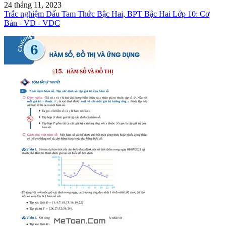
24 tháng 11, 2023
Trắc nghiệm Dấu Tam Thức Bậc Hai, BPT Bậc Hai Lớp 10: Cơ
Bản - VD - VDC