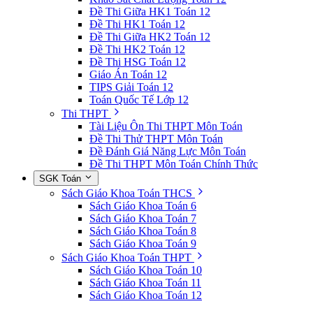
Đề Thi Giữa HK1 Toán 12
Đề Thi HK1 Toán 12
Đề Thi Giữa HK2 Toán 12
Đề Thi HK2 Toán 12
Đề Thi HSG Toán 12
Giáo Án Toán 12
TIPS Giải Toán 12
Toán Quốc Tế Lớp 12
Thi THPT
Tài Liệu Ôn Thi THPT Môn Toán
Đề Thi Thử THPT Môn Toán
Đề Đánh Giá Năng Lực Môn Toán
Đề Thi THPT Môn Toán Chính Thức
SGK Toán
Sách Giáo Khoa Toán THCS
Sách Giáo Khoa Toán 6
Sách Giáo Khoa Toán 7
Sách Giáo Khoa Toán 8
Sách Giáo Khoa Toán 9
Sách Giáo Khoa Toán THPT
Sách Giáo Khoa Toán 10
Sách Giáo Khoa Toán 11
Sách Giáo Khoa Toán 12