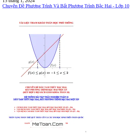
15 tháng 1, 2024
Chuyên Đề Phương Trình Và Bất Phương Trình Bậc Hai - Lớp 10