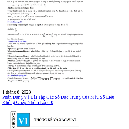
1 tháng 8, 2023
Phân Dạng Và Bài Tập Các Số Đặc Trưng Của Mẫu Số Liệu
Không Ghép Nhóm Lớp 10