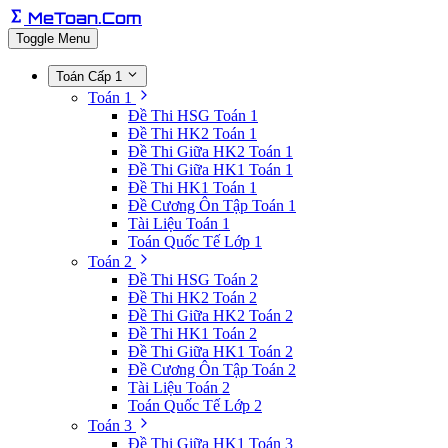
MeToan.Com
Toggle Menu
Toán Cấp 1
Toán 1
Đề Thi HSG Toán 1
Đề Thi HK2 Toán 1
Đề Thi Giữa HK2 Toán 1
Đề Thi Giữa HK1 Toán 1
Đề Thi HK1 Toán 1
Đề Cương Ôn Tập Toán 1
Tài Liệu Toán 1
Toán Quốc Tế Lớp 1
Toán 2
Đề Thi HSG Toán 2
Đề Thi HK2 Toán 2
Đề Thi Giữa HK2 Toán 2
Đề Thi HK1 Toán 2
Đề Thi Giữa HK1 Toán 2
Đề Cương Ôn Tập Toán 2
Tài Liệu Toán 2
Toán Quốc Tế Lớp 2
Toán 3
Đề Thi Giữa HK1 Toán 3