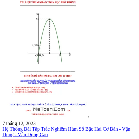
7 tháng 12, 2023
Hệ Thống Bài Tập Trắc Nghiệm Hàm Số Bậc Hai Cơ Bản - Vận
Dụng - Vận Dụng Cao