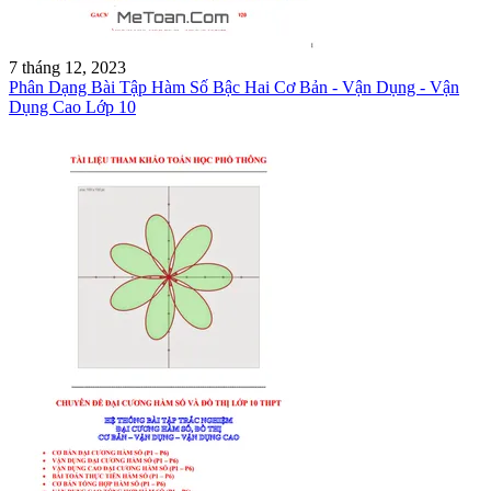
7 tháng 12, 2023
Phân Dạng Bài Tập Hàm Số Bậc Hai Cơ Bản - Vận Dụng - Vận
Dụng Cao Lớp 10