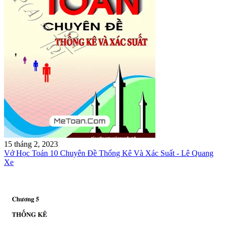
15 tháng 2, 2023
Vở Học Toán 10 Chuyên Đề Thống Kê Và Xác Suất - Lê Quang
Xe