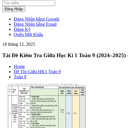
Đăng Nhập
Đăng Nhập bằng Google
Đăng Nhập bằng Email
Đăng Ký
Quên Mật Khẩu
18 tháng 12, 2025
Tải Đề Kiểm Tra Giữa Học Kì 1 Toán 9 (2024–2025)
Home
Đề Thi Giữa HK1 Toán 9
Toán 9