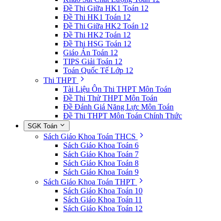
Đề Thi Giữa HK1 Toán 12
Đề Thi HK1 Toán 12
Đề Thi Giữa HK2 Toán 12
Đề Thi HK2 Toán 12
Đề Thi HSG Toán 12
Giáo Án Toán 12
TIPS Giải Toán 12
Toán Quốc Tế Lớp 12
Thi THPT
Tài Liệu Ôn Thi THPT Môn Toán
Đề Thi Thử THPT Môn Toán
Đề Đánh Giá Năng Lực Môn Toán
Đề Thi THPT Môn Toán Chính Thức
SGK Toán
Sách Giáo Khoa Toán THCS
Sách Giáo Khoa Toán 6
Sách Giáo Khoa Toán 7
Sách Giáo Khoa Toán 8
Sách Giáo Khoa Toán 9
Sách Giáo Khoa Toán THPT
Sách Giáo Khoa Toán 10
Sách Giáo Khoa Toán 11
Sách Giáo Khoa Toán 12