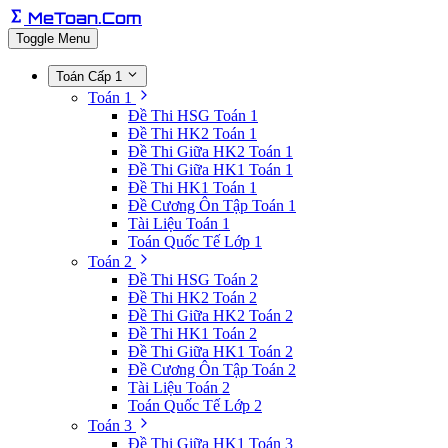
MeToan.Com
Toggle Menu
Toán Cấp 1
Toán 1
Đề Thi HSG Toán 1
Đề Thi HK2 Toán 1
Đề Thi Giữa HK2 Toán 1
Đề Thi Giữa HK1 Toán 1
Đề Thi HK1 Toán 1
Đề Cương Ôn Tập Toán 1
Tài Liệu Toán 1
Toán Quốc Tế Lớp 1
Toán 2
Đề Thi HSG Toán 2
Đề Thi HK2 Toán 2
Đề Thi Giữa HK2 Toán 2
Đề Thi HK1 Toán 2
Đề Thi Giữa HK1 Toán 2
Đề Cương Ôn Tập Toán 2
Tài Liệu Toán 2
Toán Quốc Tế Lớp 2
Toán 3
Đề Thi Giữa HK1 Toán 3