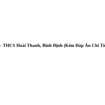
 – THCS Hoài Thanh, Bình Định (Kèm Đáp Án Chi Tiế