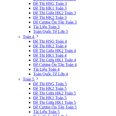
Đề Thi HSG Toán 3
Đề Thi HK1 Toán 3
Đề Thi Giữa HK2 Toán 3
Đề Thi HK2 Toán 3
Đề Cương Ôn Tập Toán 3
Tài Liệu Toán 3
Toán Quốc Tế Lớp 3
Toán 4
Đề Thi HSG Toán 4
Đề Thi HK2 Toán 4
Đề Thi Giữa HK2 Toán 4
Đề Thi HK1 Toán 4
Đề Thi Giữa HK1 Toán 4
Đề Cương Ôn Tập Toán 4
Tài Liệu Toán 4
Toán Quốc Tế Lớp 4
Toán 5
Đề Thi HSG Toán 5
Đề Thi HK2 Toán 5
Đề Thi Giữa HK2 Toán 5
Đề Thi HK1 Toán 5
Đề Thi Giữa HK1 Toán 5
Đề Cương Ôn Tập Toán 5
Tài Liệu Toán 5