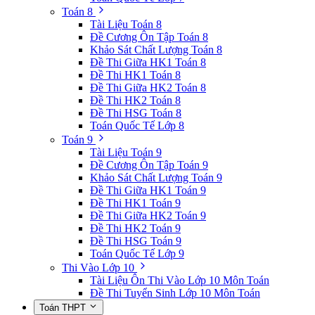
Toán 8
Tài Liệu Toán 8
Đề Cương Ôn Tập Toán 8
Khảo Sát Chất Lượng Toán 8
Đề Thi Giữa HK1 Toán 8
Đề Thi HK1 Toán 8
Đề Thi Giữa HK2 Toán 8
Đề Thi HK2 Toán 8
Đề Thi HSG Toán 8
Toán Quốc Tế Lớp 8
Toán 9
Tài Liệu Toán 9
Đề Cương Ôn Tập Toán 9
Khảo Sát Chất Lượng Toán 9
Đề Thi Giữa HK1 Toán 9
Đề Thi HK1 Toán 9
Đề Thi Giữa HK2 Toán 9
Đề Thi HK2 Toán 9
Đề Thi HSG Toán 9
Toán Quốc Tế Lớp 9
Thi Vào Lớp 10
Tài Liệu Ôn Thi Vào Lớp 10 Môn Toán
Đề Thi Tuyển Sinh Lớp 10 Môn Toán
Toán THPT