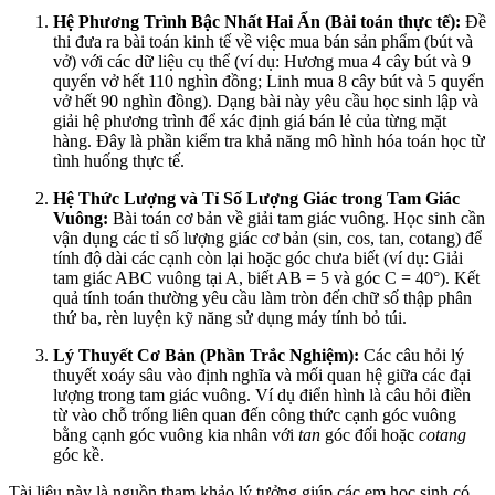
Hệ Phương Trình Bậc Nhất Hai Ẩn (Bài toán thực tế):
Đề
thi đưa ra bài toán kinh tế về việc mua bán sản phẩm (bút và
vở) với các dữ liệu cụ thể (ví dụ: Hương mua 4 cây bút và 9
quyển vở hết 110 nghìn đồng; Linh mua 8 cây bút và 5 quyển
vở hết 90 nghìn đồng). Dạng bài này yêu cầu học sinh lập và
giải hệ phương trình để xác định giá bán lẻ của từng mặt
hàng. Đây là phần kiểm tra khả năng mô hình hóa toán học từ
tình huống thực tế.
Hệ Thức Lượng và Tỉ Số Lượng Giác trong Tam Giác
Vuông:
Bài toán cơ bản về giải tam giác vuông. Học sinh cần
vận dụng các tỉ số lượng giác cơ bản (sin, cos, tan, cotang) để
tính độ dài các cạnh còn lại hoặc góc chưa biết (ví dụ: Giải
tam giác ABC vuông tại A, biết AB = 5 và góc C = 40°). Kết
quả tính toán thường yêu cầu làm tròn đến chữ số thập phân
thứ ba, rèn luyện kỹ năng sử dụng máy tính bỏ túi.
Lý Thuyết Cơ Bản (Phần Trắc Nghiệm):
Các câu hỏi lý
thuyết xoáy sâu vào định nghĩa và mối quan hệ giữa các đại
lượng trong tam giác vuông. Ví dụ điển hình là câu hỏi điền
từ vào chỗ trống liên quan đến công thức cạnh góc vuông
bằng cạnh góc vuông kia nhân với
tan
góc đối hoặc
cotang
góc kề.
Tài liệu này là nguồn tham khảo lý tưởng giúp các em học sinh có