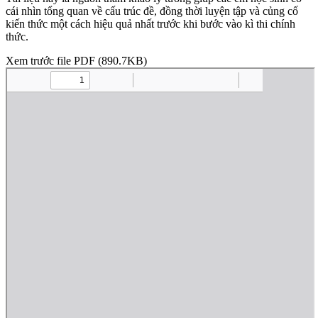
cái nhìn tổng quan về cấu trúc đề, đồng thời luyện tập và củng cố
kiến thức một cách hiệu quả nhất trước khi bước vào kì thi chính
thức.
Xem trước file PDF
(890.7KB)