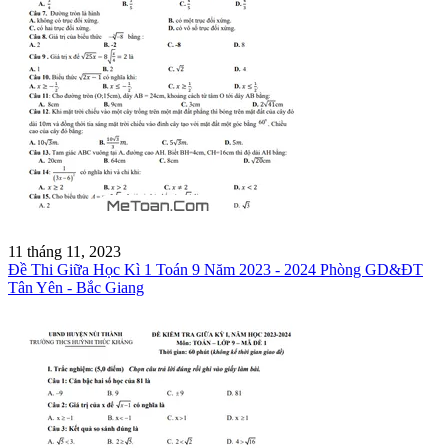
11 tháng 11, 2023
Đề Thi Giữa Học Kì 1 Toán 9 Năm 2023 - 2024 Phòng GD&ĐT
Tân Yên - Bắc Giang