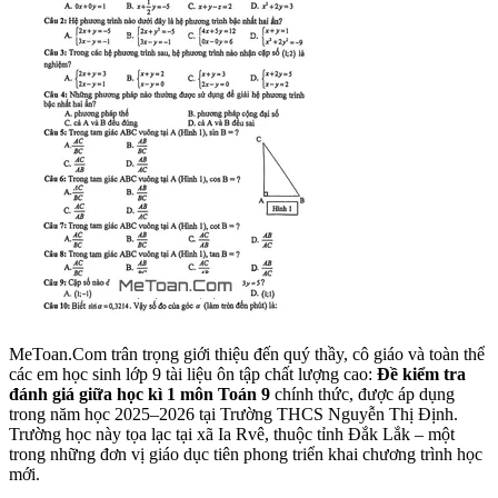
MeToan.Com trân trọng giới thiệu đến quý thầy, cô giáo và toàn thể
các em học sinh lớp 9 tài liệu ôn tập chất lượng cao:
Đề kiểm tra
đánh giá giữa học kì 1 môn Toán 9
chính thức, được áp dụng
trong năm học 2025–2026 tại Trường THCS Nguyễn Thị Định.
Trường học này tọa lạc tại xã Ia Rvê, thuộc tỉnh Đắk Lắk – một
trong những đơn vị giáo dục tiên phong triển khai chương trình học
mới.