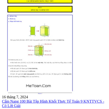
16 tháng 7, 2024
Cẩm Nang 100 Bài Tập Hình Khối Thực Tế Toán 9 KNTTVCS -
Có Lời Giải