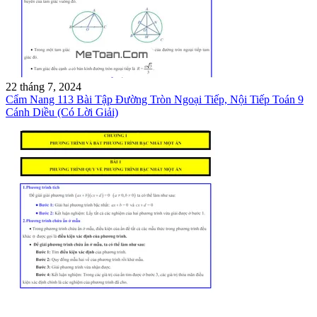
22 tháng 7, 2024
Cẩm Nang 113 Bài Tập Đường Tròn Ngoại Tiếp, Nội Tiếp Toán 9
Cánh Diều (Có Lời Giải)