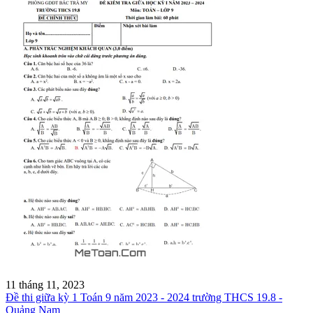
11 tháng 11, 2023
Đề thi giữa kỳ 1 Toán 9 năm 2023 - 2024 trường THCS 19.8 -
Quảng Nam