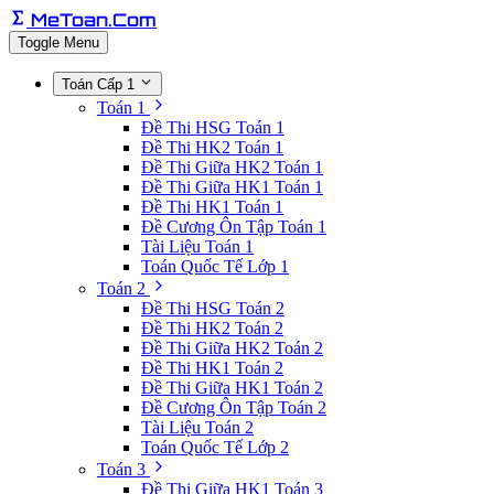
MeToan.Com
Toggle Menu
Toán Cấp 1
Toán 1
Đề Thi HSG Toán 1
Đề Thi HK2 Toán 1
Đề Thi Giữa HK2 Toán 1
Đề Thi Giữa HK1 Toán 1
Đề Thi HK1 Toán 1
Đề Cương Ôn Tập Toán 1
Tài Liệu Toán 1
Toán Quốc Tế Lớp 1
Toán 2
Đề Thi HSG Toán 2
Đề Thi HK2 Toán 2
Đề Thi Giữa HK2 Toán 2
Đề Thi HK1 Toán 2
Đề Thi Giữa HK1 Toán 2
Đề Cương Ôn Tập Toán 2
Tài Liệu Toán 2
Toán Quốc Tế Lớp 2
Toán 3
Đề Thi Giữa HK1 Toán 3