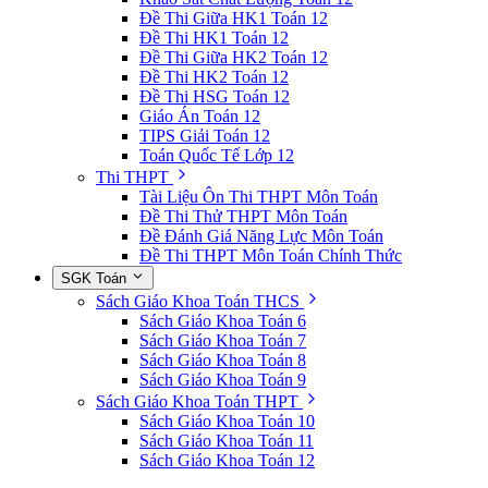
Đề Thi Giữa HK1 Toán 12
Đề Thi HK1 Toán 12
Đề Thi Giữa HK2 Toán 12
Đề Thi HK2 Toán 12
Đề Thi HSG Toán 12
Giáo Án Toán 12
TIPS Giải Toán 12
Toán Quốc Tế Lớp 12
Thi THPT
Tài Liệu Ôn Thi THPT Môn Toán
Đề Thi Thử THPT Môn Toán
Đề Đánh Giá Năng Lực Môn Toán
Đề Thi THPT Môn Toán Chính Thức
SGK Toán
Sách Giáo Khoa Toán THCS
Sách Giáo Khoa Toán 6
Sách Giáo Khoa Toán 7
Sách Giáo Khoa Toán 8
Sách Giáo Khoa Toán 9
Sách Giáo Khoa Toán THPT
Sách Giáo Khoa Toán 10
Sách Giáo Khoa Toán 11
Sách Giáo Khoa Toán 12