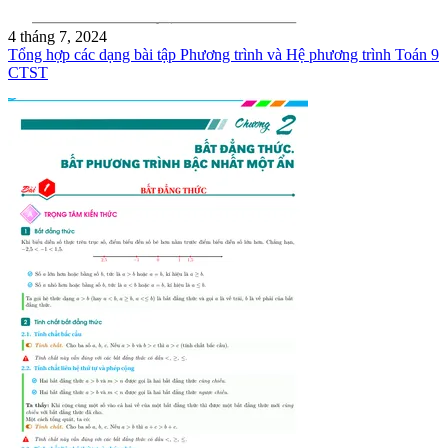
4 tháng 7, 2024
Tổng hợp các dạng bài tập Phương trình và Hệ phương trình Toán 9
CTST