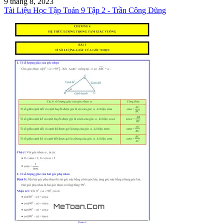
9 tháng 8, 2023
Tài Liệu Học Tập Toán 9 Tập 2 - Trần Công Dũng