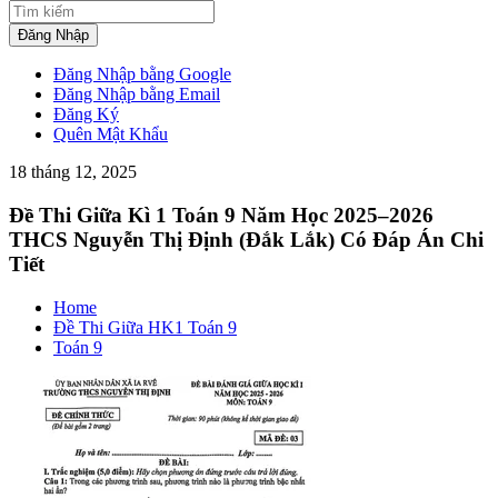
Đăng Nhập
Đăng Nhập bằng Google
Đăng Nhập bằng Email
Đăng Ký
Quên Mật Khẩu
18 tháng 12, 2025
Đề Thi Giữa Kì 1 Toán 9 Năm Học 2025–2026
THCS Nguyễn Thị Định (Đắk Lắk) Có Đáp Án Chi
Tiết
Home
Đề Thi Giữa HK1 Toán 9
Toán 9