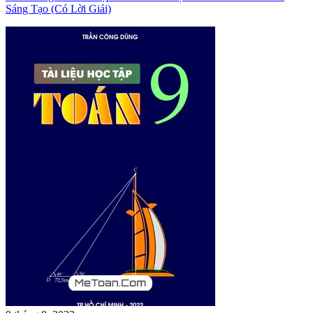
Sáng Tạo (Có Lời Giải)