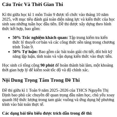
Cấu Trúc Và Thời Gian Thi
Kì thi giữa học kì 1 môn Toán 9 được tổ chức vào tháng 10 năm
2025, với mục tiêu đánh giá toàn diện năng lực và kiến thức của học
sinh sau những tuần học đầu tiên. Đề thi được xây dựng theo hình
thức kết hợp, bao gồm:
50% Trắc nghiệm khách quan:
Tập trung kiểm tra kiến
thức lý thuyết cơ bản và các công thức nền tảng trong chương
trình Toán 9.
50% Tự luận:
Bao gồm các bài toán giải chi tiết, đòi hỏi kỹ
năng lập luận, tính toán và vận dụng kiến thức vào thực tiễn.
Học sinh có tổng cộng
90 phút
để hoàn thành bài làm, một khoảng
thời gian hợp lý để kiểm soát tốc độ và độ chính xác.
Nội Dung Trọng Tâm Trong Đề Thi
Đề thi giữa kì 1 Toán 9 năm 2025–2026 của THCS Nguyễn Thị
Định bao phủ các chuyên đề quan trọng đầu năm học, chủ yếu xoay
quanh Hệ thức lượng trong tam giác vuông và ứng dụng hệ phương
trình vào bài toán thực tế.
Các dạng bài tiêu biểu được trích dẫn trong đề thi: