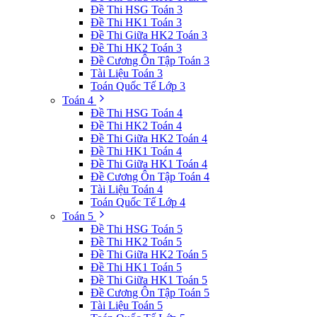
Đề Thi HSG Toán 3
Đề Thi HK1 Toán 3
Đề Thi Giữa HK2 Toán 3
Đề Thi HK2 Toán 3
Đề Cương Ôn Tập Toán 3
Tài Liệu Toán 3
Toán Quốc Tế Lớp 3
Toán 4
Đề Thi HSG Toán 4
Đề Thi HK2 Toán 4
Đề Thi Giữa HK2 Toán 4
Đề Thi HK1 Toán 4
Đề Thi Giữa HK1 Toán 4
Đề Cương Ôn Tập Toán 4
Tài Liệu Toán 4
Toán Quốc Tế Lớp 4
Toán 5
Đề Thi HSG Toán 5
Đề Thi HK2 Toán 5
Đề Thi Giữa HK2 Toán 5
Đề Thi HK1 Toán 5
Đề Thi Giữa HK1 Toán 5
Đề Cương Ôn Tập Toán 5
Tài Liệu Toán 5