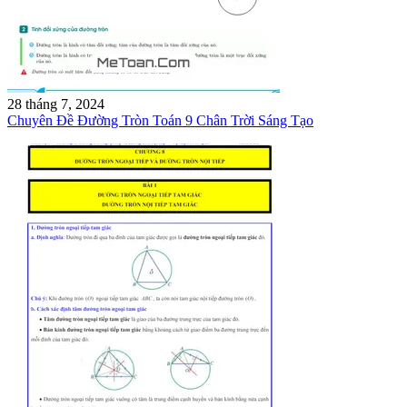
28 tháng 7, 2024
Chuyên Đề Đường Tròn Toán 9 Chân Trời Sáng Tạo