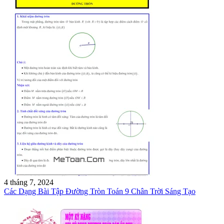
4 tháng 7, 2024
Các Dạng Bài Tập Đường Tròn Toán 9 Chân Trời Sáng Tạo