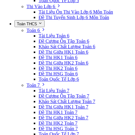
Toán Quốc Tế Lớp 5
Thi Vào Lớp 6
Tài Liệu Ôn Thi Vào Lớp 6 Môn Toán
Đề Thi Tuyển Sinh Lớp 6 Môn Toán
Toán THCS
Toán 6
Tài Liệu Toán 6
Đề Cương Ôn Tập Toán 6
Khảo Sát Chất Lượng Toán 6
Đề Thi Giữa HK1 Toán 6
Đề Thi HK1 Toán 6
Đề Thi Giữa HK2 Toán 6
Đề Thi HK2 Toán 6
Đề Thi HSG Toán 6
Toán Quốc Tế Lớp 6
Toán 7
Tài Liệu Toán 7
Đề Cương Ôn Tập Toán 7
Khảo Sát Chất Lượng Toán 7
Đề Thi Giữa HK1 Toán 7
Đề Thi HK1 Toán 7
Đề Thi Giữa HK2 Toán 7
Đề Thi HK2 Toán 7
Đề Thi HSG Toán 7
Toán Quốc Tế Lớp 7