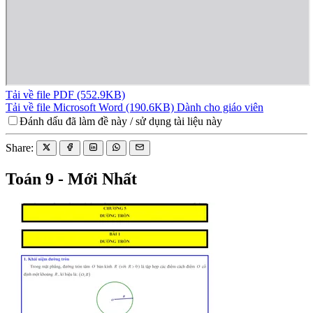
Tải về file PDF
(552.9KB)
Tải về file Microsoft Word
(190.6KB)
Dành cho giáo viên
Đánh dấu đã làm đề này / sử dụng tài liệu này
Share:
Toán 9 - Mới Nhất