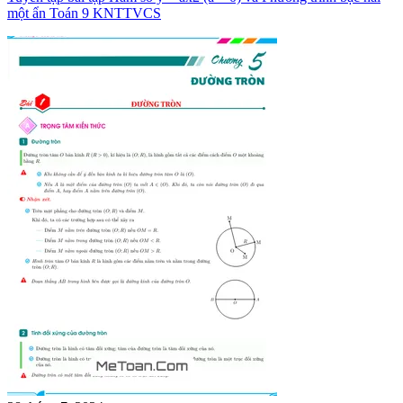
một ẩn Toán 9 KNTTVCS