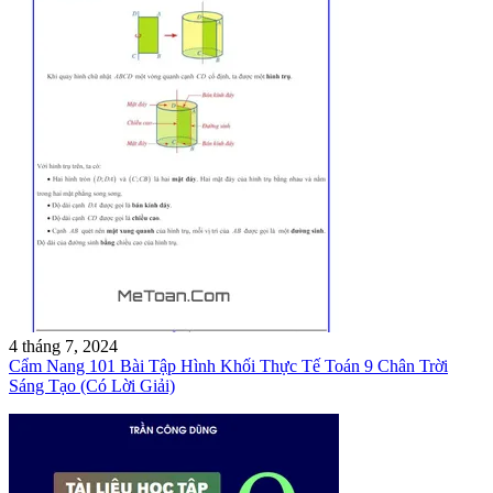
4 tháng 7, 2024
Cẩm Nang 101 Bài Tập Hình Khối Thực Tế Toán 9 Chân Trời
Sáng Tạo (Có Lời Giải)