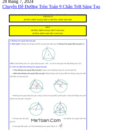
28 tháng 7, 2024
Chuyên Đề Đường Tròn Toán 9 Chân Trời Sáng Tạo