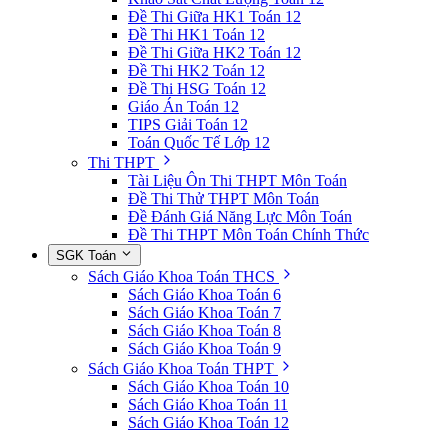
Đề Thi Giữa HK1 Toán 12
Đề Thi HK1 Toán 12
Đề Thi Giữa HK2 Toán 12
Đề Thi HK2 Toán 12
Đề Thi HSG Toán 12
Giáo Án Toán 12
TIPS Giải Toán 12
Toán Quốc Tế Lớp 12
Thi THPT
Tài Liệu Ôn Thi THPT Môn Toán
Đề Thi Thử THPT Môn Toán
Đề Đánh Giá Năng Lực Môn Toán
Đề Thi THPT Môn Toán Chính Thức
SGK Toán
Sách Giáo Khoa Toán THCS
Sách Giáo Khoa Toán 6
Sách Giáo Khoa Toán 7
Sách Giáo Khoa Toán 8
Sách Giáo Khoa Toán 9
Sách Giáo Khoa Toán THPT
Sách Giáo Khoa Toán 10
Sách Giáo Khoa Toán 11
Sách Giáo Khoa Toán 12