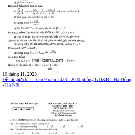
10 tháng 11, 2023
Đề thi giữa kì 1 Toán 9 năm 2023 - 2024 phòng GD&ĐT Hà Đông
- Hà Nội