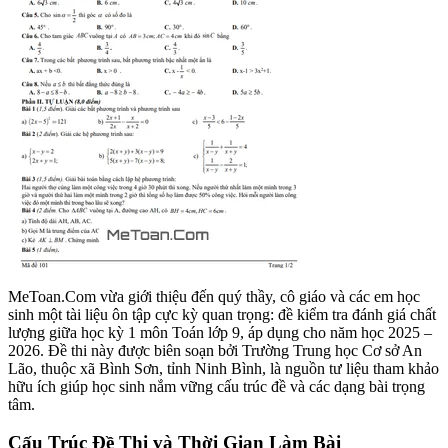
MeToan.Com vừa giới thiệu đến quý thầy, cô giáo và các em học
sinh một tài liệu ôn tập cực kỳ quan trọng: đề kiểm tra đánh giá chất
lượng giữa học kỳ 1 môn Toán lớp 9, áp dụng cho năm học 2025 –
2026. Đề thi này được biên soạn bởi Trường Trung học Cơ sở An
Lão, thuộc xã Bình Sơn, tỉnh Ninh Bình, là nguồn tư liệu tham khảo
hữu ích giúp học sinh nắm vững cấu trúc đề và các dạng bài trọng
tâm.
Cấu Trúc Đề Thi và Thời Gian Làm Bài