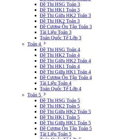
Đề Thi HSG Toán 3
Đề Thi HK1 Toán 3
Đề Thi Giữa HK2 Toán 3
Đề Thi HK2 Toán 3
Đề Cương Ôn Tập Toán 3
Tài Liệu Toán 3
Toán Quốc Tế Lớp 3
Toán 4
Đề Thi HSG Toán 4
Đề Thi HK2 Toán 4
Đề Thi Giữa HK2 Toán 4
Đề Thi HK1 Toán 4
Đề Thi Giữa HK1 Toán 4
Đề Cương Ôn Tập Toán 4
Tài Liệu Toán 4
Toán Quốc Tế Lớp 4
Toán 5
Đề Thi HSG Toán 5
Đề Thi HK2 Toán 5
Đề Thi Giữa HK2 Toán 5
Đề Thi HK1 Toán 5
Đề Thi Giữa HK1 Toán 5
Đề Cương Ôn Tập Toán 5
Tài Liệu Toán 5