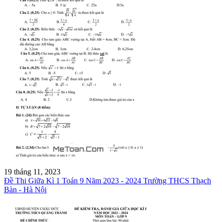
19 tháng 11, 2023
Đề Thi Giữa Kì 1 Toán 9 Năm 2023 - 2024 Trường THCS Thạch
Bàn - Hà Nội