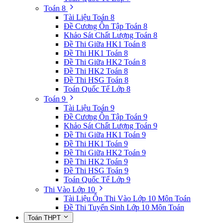
Toán 8
Tài Liệu Toán 8
Đề Cương Ôn Tập Toán 8
Khảo Sát Chất Lượng Toán 8
Đề Thi Giữa HK1 Toán 8
Đề Thi HK1 Toán 8
Đề Thi Giữa HK2 Toán 8
Đề Thi HK2 Toán 8
Đề Thi HSG Toán 8
Toán Quốc Tế Lớp 8
Toán 9
Tài Liệu Toán 9
Đề Cương Ôn Tập Toán 9
Khảo Sát Chất Lượng Toán 9
Đề Thi Giữa HK1 Toán 9
Đề Thi HK1 Toán 9
Đề Thi Giữa HK2 Toán 9
Đề Thi HK2 Toán 9
Đề Thi HSG Toán 9
Toán Quốc Tế Lớp 9
Thi Vào Lớp 10
Tài Liệu Ôn Thi Vào Lớp 10 Môn Toán
Đề Thi Tuyển Sinh Lớp 10 Môn Toán
Toán THPT