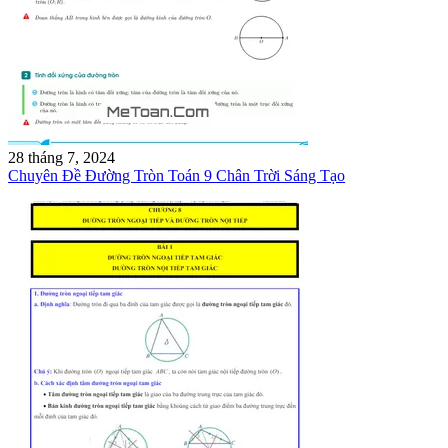
28 tháng 7, 2024
Chuyên Đề Đường Tròn Toán 9 Chân Trời Sáng Tạo