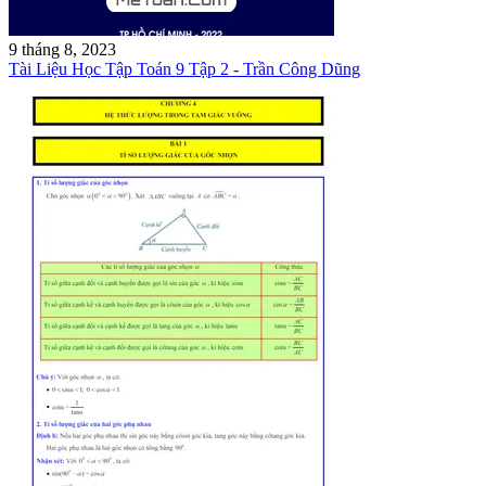
9 tháng 8, 2023
Tài Liệu Học Tập Toán 9 Tập 2 - Trần Công Dũng