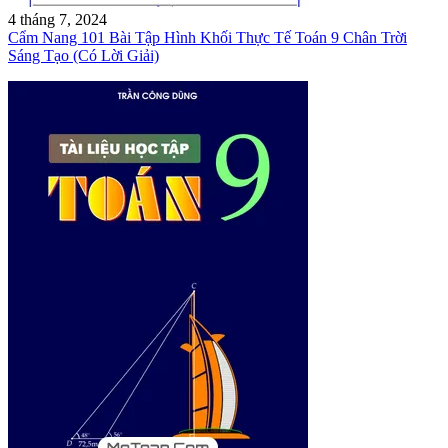
4 tháng 7, 2024
Cẩm Nang 101 Bài Tập Hình Khối Thực Tế Toán 9 Chân Trời
Sáng Tạo (Có Lời Giải)