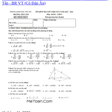
Tập - BR VT (Có Đáp Án)