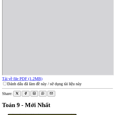
Tải về file PDF
(1.2MB)
Đánh dấu đã làm đề này / sử dụng tài liệu này
Share:
Toán 9 - Mới Nhất