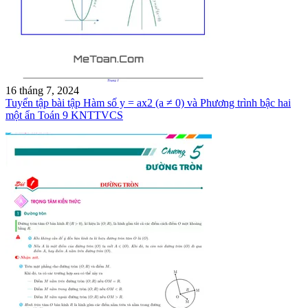
16 tháng 7, 2024
Tuyển tập bài tập Hàm số y = ax2 (a ≠ 0) và Phương trình bậc hai
một ẩn Toán 9 KNTTVCS