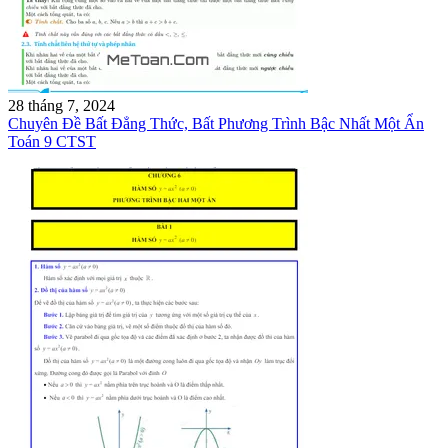
28 tháng 7, 2024
Chuyên Đề Bất Đẳng Thức, Bất Phương Trình Bậc Nhất Một Ẩn
Toán 9 CTST