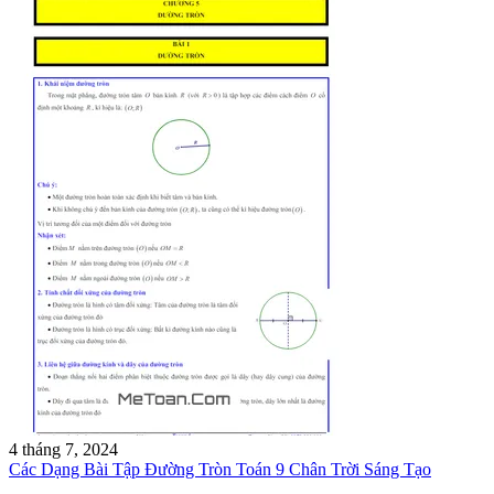
4 tháng 7, 2024
Các Dạng Bài Tập Đường Tròn Toán 9 Chân Trời Sáng Tạo