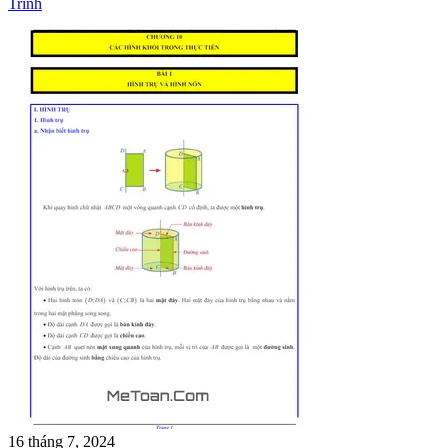
Trình
16 tháng 7, 2024