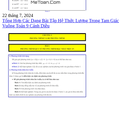
22 tháng 7, 2024
Tổng Hợp Các Dạng Bài Tập Hệ Thức Lượng Trong Tam Giác
Vuông Toán 9 Cánh Diều