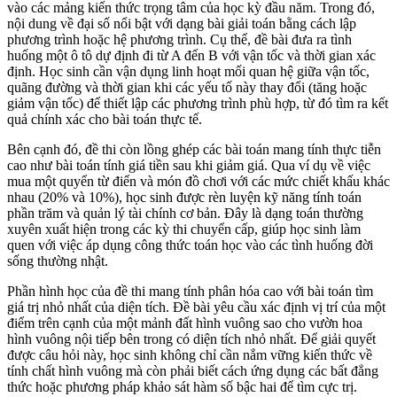
vào các mảng kiến thức trọng tâm của học kỳ đầu năm. Trong đó,
nội dung về đại số nổi bật với dạng bài giải toán bằng cách lập
phương trình hoặc hệ phương trình. Cụ thể, đề bài đưa ra tình
huống một ô tô dự định đi từ A đến B với vận tốc và thời gian xác
định. Học sinh cần vận dụng linh hoạt mối quan hệ giữa vận tốc,
quãng đường và thời gian khi các yếu tố này thay đổi (tăng hoặc
giảm vận tốc) để thiết lập các phương trình phù hợp, từ đó tìm ra kết
quả chính xác cho bài toán thực tế.
Bên cạnh đó, đề thi còn lồng ghép các bài toán mang tính thực tiễn
cao như bài toán tính giá tiền sau khi giảm giá. Qua ví dụ về việc
mua một quyển từ điển và món đồ chơi với các mức chiết khấu khác
nhau (20% và 10%), học sinh được rèn luyện kỹ năng tính toán
phần trăm và quản lý tài chính cơ bản. Đây là dạng toán thường
xuyên xuất hiện trong các kỳ thi chuyển cấp, giúp học sinh làm
quen với việc áp dụng công thức toán học vào các tình huống đời
sống thường nhật.
Phần hình học của đề thi mang tính phân hóa cao với bài toán tìm
giá trị nhỏ nhất của diện tích. Đề bài yêu cầu xác định vị trí của một
điểm trên cạnh của một mảnh đất hình vuông sao cho vườn hoa
hình vuông nội tiếp bên trong có diện tích nhỏ nhất. Để giải quyết
được câu hỏi này, học sinh không chỉ cần nắm vững kiến thức về
tính chất hình vuông mà còn phải biết cách ứng dụng các bất đẳng
thức hoặc phương pháp khảo sát hàm số bậc hai để tìm cực trị.