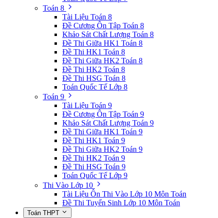
Toán 8
Tài Liệu Toán 8
Đề Cương Ôn Tập Toán 8
Khảo Sát Chất Lượng Toán 8
Đề Thi Giữa HK1 Toán 8
Đề Thi HK1 Toán 8
Đề Thi Giữa HK2 Toán 8
Đề Thi HK2 Toán 8
Đề Thi HSG Toán 8
Toán Quốc Tế Lớp 8
Toán 9
Tài Liệu Toán 9
Đề Cương Ôn Tập Toán 9
Khảo Sát Chất Lượng Toán 9
Đề Thi Giữa HK1 Toán 9
Đề Thi HK1 Toán 9
Đề Thi Giữa HK2 Toán 9
Đề Thi HK2 Toán 9
Đề Thi HSG Toán 9
Toán Quốc Tế Lớp 9
Thi Vào Lớp 10
Tài Liệu Ôn Thi Vào Lớp 10 Môn Toán
Đề Thi Tuyển Sinh Lớp 10 Môn Toán
Toán THPT