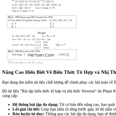
Nâng Cao Hiểu Biết Về Biểu Thức Tổ Hợp và Nhị T
Bạn đang tìm kiếm tài liệu chất lượng để chinh phục các bài toán v
Bộ tài liệu "Bài tập biểu thức tổ hợp và nhị thức Newton" do Phạm M
cung cấp:
Hệ thống bài tập đa dạng:
Từ cơ bản đến nâng cao, bao quát 
Lời giải chi tiết:
Giúp bạn hiểu rõ từng bước giải, từ đó nắm v
Rèn luyện tư duy:
Thông qua các bài tập đa dạng, bạn sẽ được 