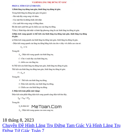
18 tháng 8, 2023
Chuyên Đề Hình Lăng Trụ Đứng Tam Giác Và Hình Lăng Trụ
Đứng Tứ Giác Toán 7