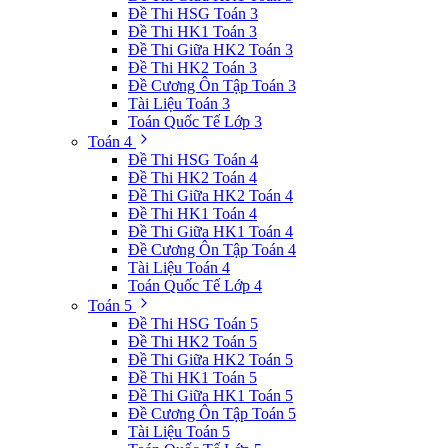
Đề Thi HSG Toán 3
Đề Thi HK1 Toán 3
Đề Thi Giữa HK2 Toán 3
Đề Thi HK2 Toán 3
Đề Cương Ôn Tập Toán 3
Tài Liệu Toán 3
Toán Quốc Tế Lớp 3
Toán 4
Đề Thi HSG Toán 4
Đề Thi HK2 Toán 4
Đề Thi Giữa HK2 Toán 4
Đề Thi HK1 Toán 4
Đề Thi Giữa HK1 Toán 4
Đề Cương Ôn Tập Toán 4
Tài Liệu Toán 4
Toán Quốc Tế Lớp 4
Toán 5
Đề Thi HSG Toán 5
Đề Thi HK2 Toán 5
Đề Thi Giữa HK2 Toán 5
Đề Thi HK1 Toán 5
Đề Thi Giữa HK1 Toán 5
Đề Cương Ôn Tập Toán 5
Tài Liệu Toán 5