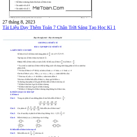
27 tháng 8, 2023
Tài Liệu Dạy Thêm Toán 7 Chân Trời Sáng Tạo Học Kì 1