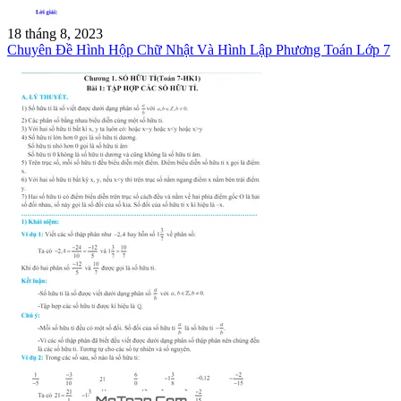
18 tháng 8, 2023
Chuyên Đề Hình Hộp Chữ Nhật Và Hình Lập Phương Toán Lớp 7