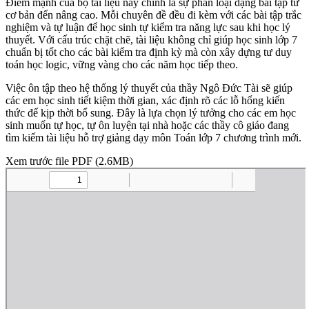
Điểm mạnh của bộ tài liệu này chính là sự phân loại dạng bài tập từ
cơ bản đến nâng cao. Mỗi chuyên đề đều đi kèm với các bài tập trắc
nghiệm và tự luận để học sinh tự kiểm tra năng lực sau khi học lý
thuyết. Với cấu trúc chặt chẽ, tài liệu không chỉ giúp học sinh lớp 7
chuẩn bị tốt cho các bài kiểm tra định kỳ mà còn xây dựng tư duy
toán học logic, vững vàng cho các năm học tiếp theo.
Việc ôn tập theo hệ thống lý thuyết của thầy Ngô Đức Tài sẽ giúp
các em học sinh tiết kiệm thời gian, xác định rõ các lỗ hổng kiến
thức để kịp thời bổ sung. Đây là lựa chọn lý tưởng cho các em học
sinh muốn tự học, tự ôn luyện tại nhà hoặc các thầy cô giáo đang
tìm kiếm tài liệu hỗ trợ giảng dạy môn Toán lớp 7 chương trình mới.
Xem trước file PDF
(2.6MB)