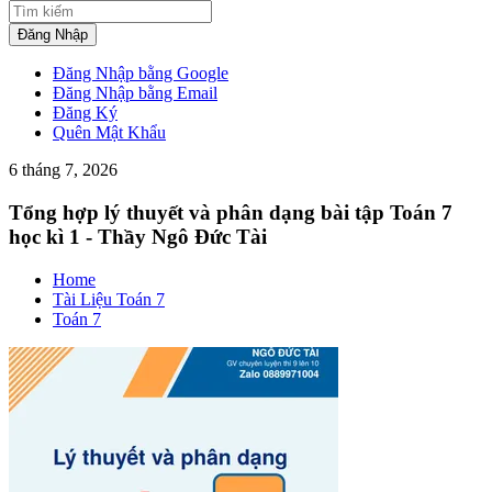
Đăng Nhập
Đăng Nhập bằng Google
Đăng Nhập bằng Email
Đăng Ký
Quên Mật Khẩu
6 tháng 7, 2026
Tổng hợp lý thuyết và phân dạng bài tập Toán 7
học kì 1 - Thầy Ngô Đức Tài
Home
Tài Liệu Toán 7
Toán 7