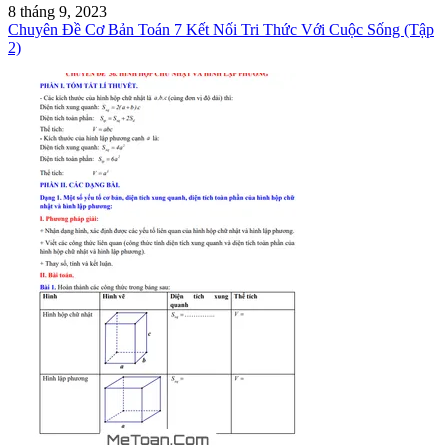
8 tháng 9, 2023
Chuyên Đề Cơ Bản Toán 7 Kết Nối Tri Thức Với Cuộc Sống (Tập
2)