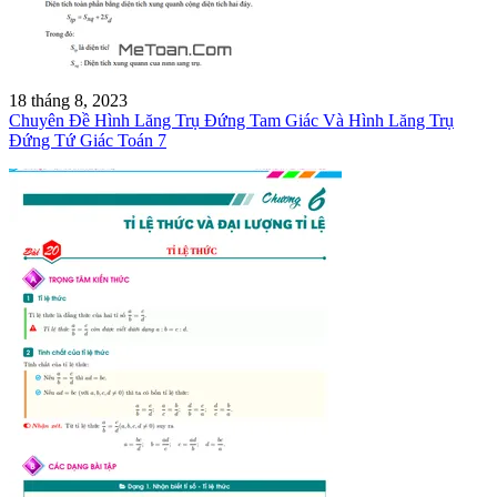
18 tháng 8, 2023
Chuyên Đề Hình Lăng Trụ Đứng Tam Giác Và Hình Lăng Trụ
Đứng Tứ Giác Toán 7