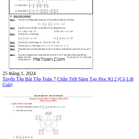
25 tháng 1, 2024
Tuyển Tập Bài Tập Toán 7 Chân Trời Sáng Tạo Học Kì 2 (Có Lời
Giải)