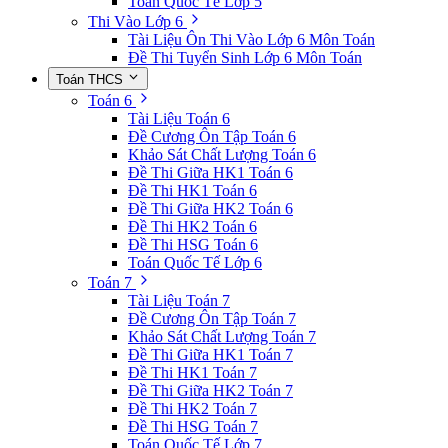
Toán Quốc Tế Lớp 5
Thi Vào Lớp 6
Tài Liệu Ôn Thi Vào Lớp 6 Môn Toán
Đề Thi Tuyển Sinh Lớp 6 Môn Toán
Toán THCS
Toán 6
Tài Liệu Toán 6
Đề Cương Ôn Tập Toán 6
Khảo Sát Chất Lượng Toán 6
Đề Thi Giữa HK1 Toán 6
Đề Thi HK1 Toán 6
Đề Thi Giữa HK2 Toán 6
Đề Thi HK2 Toán 6
Đề Thi HSG Toán 6
Toán Quốc Tế Lớp 6
Toán 7
Tài Liệu Toán 7
Đề Cương Ôn Tập Toán 7
Khảo Sát Chất Lượng Toán 7
Đề Thi Giữa HK1 Toán 7
Đề Thi HK1 Toán 7
Đề Thi Giữa HK2 Toán 7
Đề Thi HK2 Toán 7
Đề Thi HSG Toán 7
Toán Quốc Tế Lớp 7