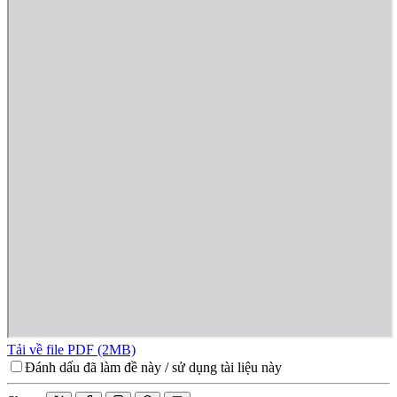
Tải về file PDF
(2MB)
Đánh dấu đã làm đề này / sử dụng tài liệu này