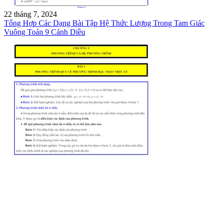
22 tháng 7, 2024
Tổng Hợp Các Dạng Bài Tập Hệ Thức Lượng Trong Tam Giác
Vuông Toán 9 Cánh Diều