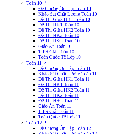
Toán 10
Đề Cương Ôn Tập Toán 10
Khảo Sát Chất Lượng Toán 10
Đề Thi Giữa HK1 Toán 10
Đề Thi HK1 Toán 10
Đề Thi Giữa HK2 Toán 10
Đề Thi HK2 Toán 10
Đề Thi HSG Toán 10
Giáo Án Toán 10
TIPS Giải Toán 10
Toán Quốc Tế Lớp 10
Toán 11
Đề Cương Ôn Tập Toán 11
Khảo Sát Chất Lượng Toán 11
Đề Thi Giữa HK1 Toán 11
Đề Thi HK1 Toán 11
Đề Thi Giữa HK2 Toán 11
Đề Thi HK2 Toán 11
Đề Thi HSG Toán 11
Giáo Án Toán 11
TIPS Giải Toán 11
Toán Quốc Tế Lớp 11
Toán 12
Đề Cương Ôn Tập Toán 12
Khảo Sát Chất Lượng Toán 12