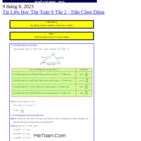
9 tháng 8, 2023
Tài Liệu Học Tập Toán 9 Tập 2 - Trần Công Dũng