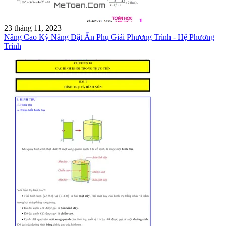
23 tháng 11, 2023
Nâng Cao Kỹ Năng Đặt Ẩn Phụ Giải Phương Trình - Hệ Phương
Trình