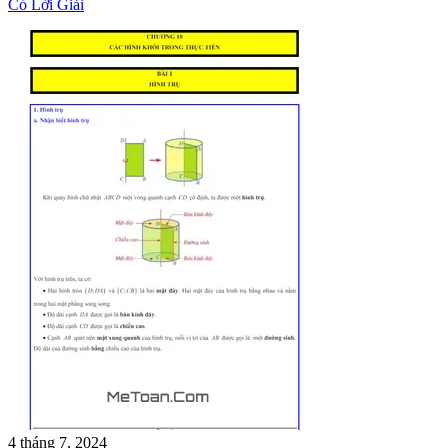
Có Lời Giải
4 tháng 7, 2024