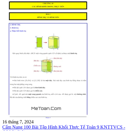
16 tháng 7, 2024
Cẩm Nang 100 Bài Tập Hình Khối Thực Tế Toán 9 KNTTVCS -