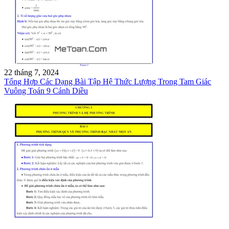
22 tháng 7, 2024
Tổng Hợp Các Dạng Bài Tập Hệ Thức Lượng Trong Tam Giác
Vuông Toán 9 Cánh Diều