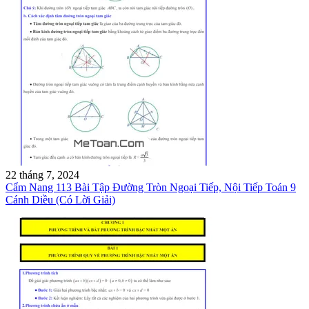
22 tháng 7, 2024
Cẩm Nang 113 Bài Tập Đường Tròn Ngoại Tiếp, Nội Tiếp Toán 9
Cánh Diều (Có Lời Giải)