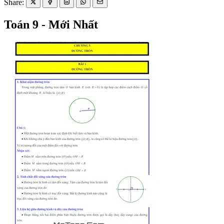
Share:
Toán 9 - Mới Nhất