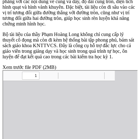
phẳng với các nội dung về cung và dây, độ dài cung tròn, diện tích
hình quạt và hình vành khuyên. Đặc biệt, tài liệu còn đi sâu vào các
vị trí tương đối giữa đường thẳng với đường tròn, cũng như vị trí
tương đối giữa hai đường tròn, giúp học sinh rèn luyện khả năng
chứng minh hình học.
Bộ tài liệu của thầy Phạm Hoàng Long không chỉ cung cấp lý
thuyết cô đọng mà còn đi kèm hệ thống bài tập phong phú, bám sát
sách giáo khoa KNTTVCS. Đây là công cụ hỗ trợ đắc lực cho cả
giáo viên trong giảng dạy và học sinh trong quá trình tự học, ôn
luyện để đạt kết quả cao trong các bài kiểm tra học kỳ 1.
Xem trước file PDF
(2MB)