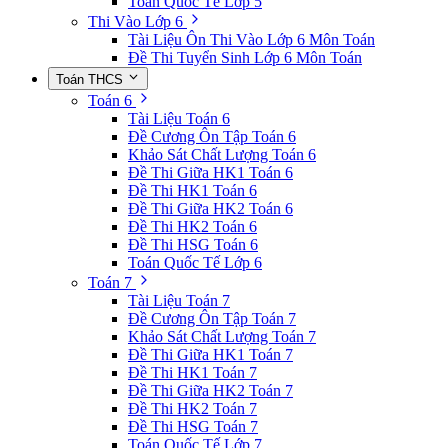
Toán Quốc Tế Lớp 5
Thi Vào Lớp 6
Tài Liệu Ôn Thi Vào Lớp 6 Môn Toán
Đề Thi Tuyển Sinh Lớp 6 Môn Toán
Toán THCS
Toán 6
Tài Liệu Toán 6
Đề Cương Ôn Tập Toán 6
Khảo Sát Chất Lượng Toán 6
Đề Thi Giữa HK1 Toán 6
Đề Thi HK1 Toán 6
Đề Thi Giữa HK2 Toán 6
Đề Thi HK2 Toán 6
Đề Thi HSG Toán 6
Toán Quốc Tế Lớp 6
Toán 7
Tài Liệu Toán 7
Đề Cương Ôn Tập Toán 7
Khảo Sát Chất Lượng Toán 7
Đề Thi Giữa HK1 Toán 7
Đề Thi HK1 Toán 7
Đề Thi Giữa HK2 Toán 7
Đề Thi HK2 Toán 7
Đề Thi HSG Toán 7
Toán Quốc Tế Lớp 7