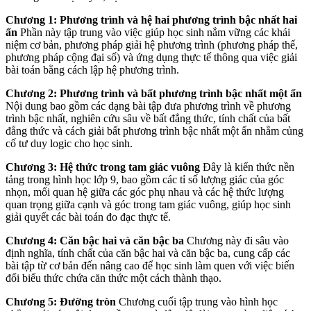
Chương 1: Phương trình và hệ hai phương trình bậc nhất hai
ẩn
Phần này tập trung vào việc giúp học sinh nắm vững các khái
niệm cơ bản, phương pháp giải hệ phương trình (phương pháp thế,
phương pháp cộng đại số) và ứng dụng thực tế thông qua việc giải
bài toán bằng cách lập hệ phương trình.
Chương 2: Phương trình và bất phương trình bậc nhất một ẩn
Nội dung bao gồm các dạng bài tập đưa phương trình về phương
trình bậc nhất, nghiên cứu sâu về bất đẳng thức, tính chất của bất
đẳng thức và cách giải bất phương trình bậc nhất một ẩn nhằm củng
cố tư duy logic cho học sinh.
Chương 3: Hệ thức trong tam giác vuông
Đây là kiến thức nền
tảng trong hình học lớp 9, bao gồm các tỉ số lượng giác của góc
nhọn, mối quan hệ giữa các góc phụ nhau và các hệ thức lượng
quan trọng giữa cạnh và góc trong tam giác vuông, giúp học sinh
giải quyết các bài toán đo đạc thực tế.
Chương 4: Căn bậc hai và căn bậc ba
Chương này đi sâu vào
định nghĩa, tính chất của căn bậc hai và căn bậc ba, cung cấp các
bài tập từ cơ bản đến nâng cao để học sinh làm quen với việc biến
đổi biểu thức chứa căn thức một cách thành thạo.
Chương 5: Đường tròn
Chương cuối tập trung vào hình học