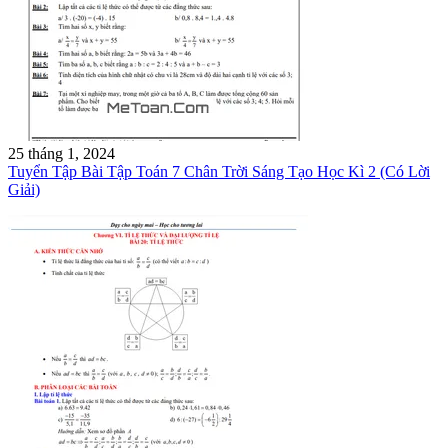
25 tháng 1, 2024
Tuyển Tập Bài Tập Toán 7 Chân Trời Sáng Tạo Học Kì 2 (Có Lời
Giải)