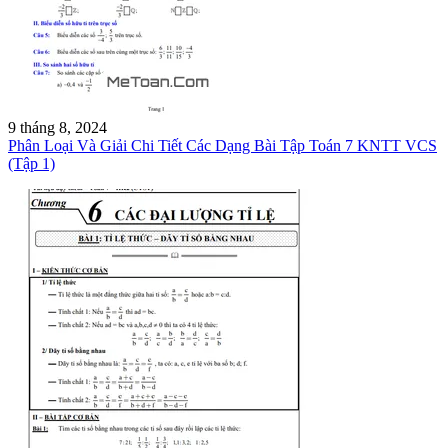
9 tháng 8, 2024
Phân Loại Và Giải Chi Tiết Các Dạng Bài Tập Toán 7 KNTT VCS
(Tập 1)