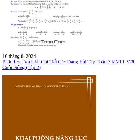
10 tháng 8, 2024
Phân Loại Và Giải Chi Tiết Các Dạng Bài Tập Toán 7 KNTT Với
Cuộc Sống (Tập 2)