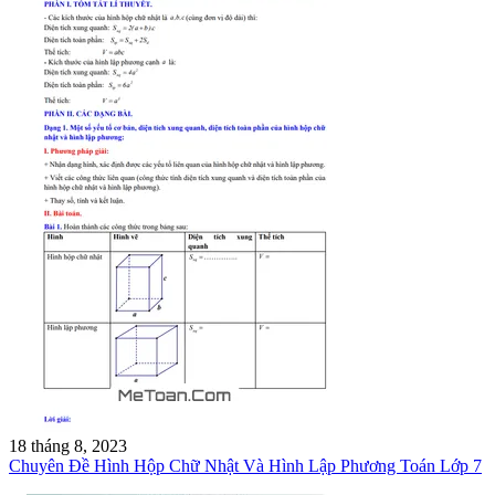
18 tháng 8, 2023
Chuyên Đề Hình Hộp Chữ Nhật Và Hình Lập Phương Toán Lớp 7