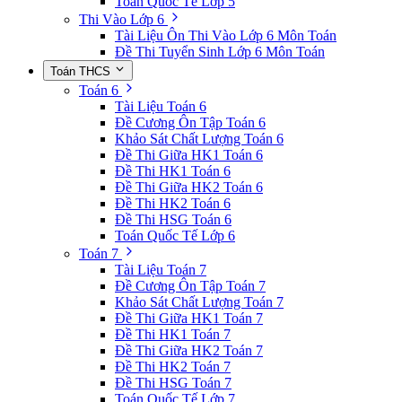
Toán Quốc Tế Lớp 5
Thi Vào Lớp 6
Tài Liệu Ôn Thi Vào Lớp 6 Môn Toán
Đề Thi Tuyển Sinh Lớp 6 Môn Toán
Toán THCS
Toán 6
Tài Liệu Toán 6
Đề Cương Ôn Tập Toán 6
Khảo Sát Chất Lượng Toán 6
Đề Thi Giữa HK1 Toán 6
Đề Thi HK1 Toán 6
Đề Thi Giữa HK2 Toán 6
Đề Thi HK2 Toán 6
Đề Thi HSG Toán 6
Toán Quốc Tế Lớp 6
Toán 7
Tài Liệu Toán 7
Đề Cương Ôn Tập Toán 7
Khảo Sát Chất Lượng Toán 7
Đề Thi Giữa HK1 Toán 7
Đề Thi HK1 Toán 7
Đề Thi Giữa HK2 Toán 7
Đề Thi HK2 Toán 7
Đề Thi HSG Toán 7
Toán Quốc Tế Lớp 7