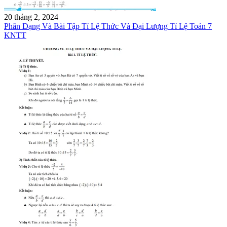
20 tháng 2, 2024
Phân Dạng Và Bài Tập Tỉ Lệ Thức Và Đại Lượng Tỉ Lệ Toán 7
KNTT