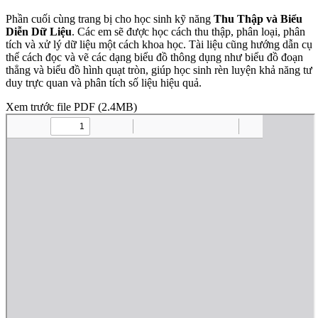
Phần cuối cùng trang bị cho học sinh kỹ năng
Thu Thập và Biểu
Diễn Dữ Liệu
. Các em sẽ được học cách thu thập, phân loại, phân
tích và xử lý dữ liệu một cách khoa học. Tài liệu cũng hướng dẫn cụ
thể cách đọc và vẽ các dạng biểu đồ thông dụng như biểu đồ đoạn
thẳng và biểu đồ hình quạt tròn, giúp học sinh rèn luyện khả năng tư
duy trực quan và phân tích số liệu hiệu quả.
Xem trước file PDF
(2.4MB)