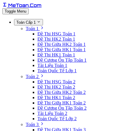
MeToan.Com
Toggle Menu
Toán Cấp 1
Toán 1
Đề Thi HSG Toán 1
Đề Thi HK2 Toán 1
Đề Thi Giữa HK2 Toán 1
Đề Thi Giữa HK1 Toán 1
Đề Thi HK1 Toán 1
Đề Cương Ôn Tập Toán 1
Tài Liệu Toán 1
Toán Quốc Tế Lớp 1
Toán 2
Đề Thi HSG Toán 2
Đề Thi HK2 Toán 2
Đề Thi Giữa HK2 Toán 2
Đề Thi HK1 Toán 2
Đề Thi Giữa HK1 Toán 2
Đề Cương Ôn Tập Toán 2
Tài Liệu Toán 2
Toán Quốc Tế Lớp 2
Toán 3
Đề Thi Giữa HK1 Toán 3