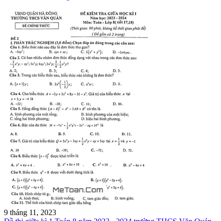
9 tháng 11, 2023