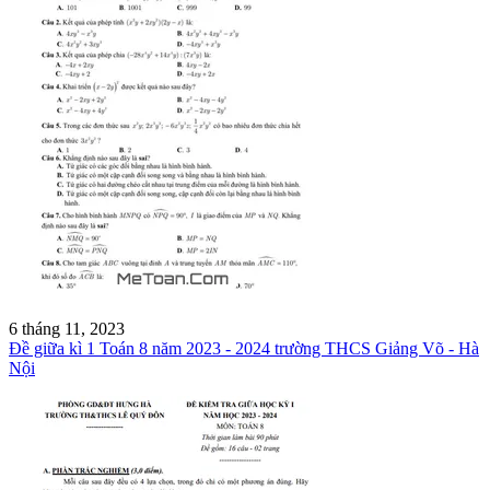
6 tháng 11, 2023
Đề giữa kì 1 Toán 8 năm 2023 - 2024 trường THCS Giảng Võ - Hà
Nội