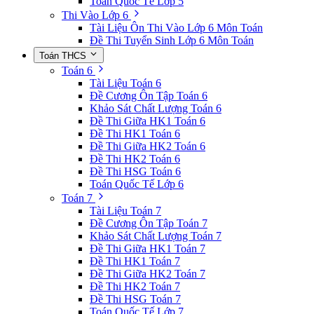
Toán Quốc Tế Lớp 5
Thi Vào Lớp 6
Tài Liệu Ôn Thi Vào Lớp 6 Môn Toán
Đề Thi Tuyển Sinh Lớp 6 Môn Toán
Toán THCS
Toán 6
Tài Liệu Toán 6
Đề Cương Ôn Tập Toán 6
Khảo Sát Chất Lượng Toán 6
Đề Thi Giữa HK1 Toán 6
Đề Thi HK1 Toán 6
Đề Thi Giữa HK2 Toán 6
Đề Thi HK2 Toán 6
Đề Thi HSG Toán 6
Toán Quốc Tế Lớp 6
Toán 7
Tài Liệu Toán 7
Đề Cương Ôn Tập Toán 7
Khảo Sát Chất Lượng Toán 7
Đề Thi Giữa HK1 Toán 7
Đề Thi HK1 Toán 7
Đề Thi Giữa HK2 Toán 7
Đề Thi HK2 Toán 7
Đề Thi HSG Toán 7
Toán Quốc Tế Lớp 7