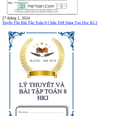
27 tháng 1, 2024
Tuyển Tập Bài Tập Toán 8 Chân Trời Sáng Tạo Học Kì 2