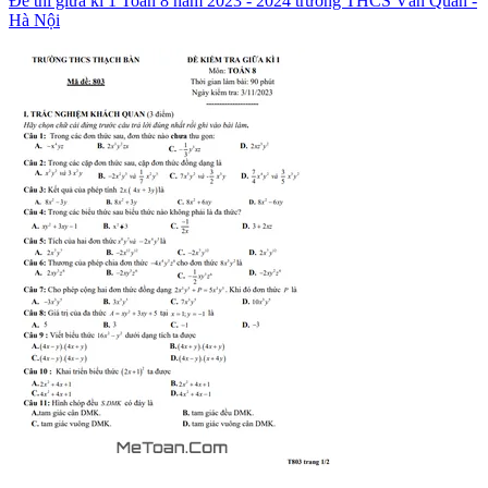
Đề thi giữa kì 1 Toán 8 năm 2023 - 2024 trường THCS Văn Quán -
Hà Nội