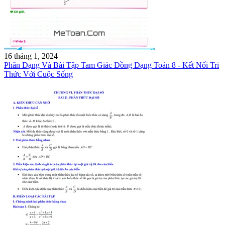
16 tháng 1, 2024
Phân Dạng Và Bài Tập Tam Giác Đồng Dạng Toán 8 - Kết Nối Tri
Thức Với Cuộc Sống