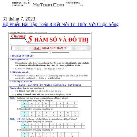
31 tháng 7, 2023
Bộ Phiếu Bài Tập Toán 8 Kết Nối Tri Thức Với Cuộc Sống