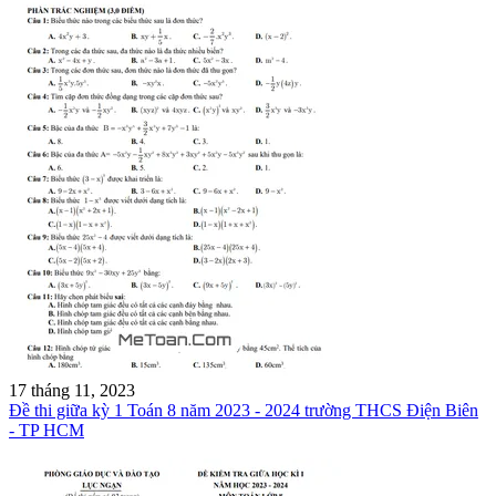
17 tháng 11, 2023
Đề thi giữa kỳ 1 Toán 8 năm 2023 - 2024 trường THCS Điện Biên
- TP HCM