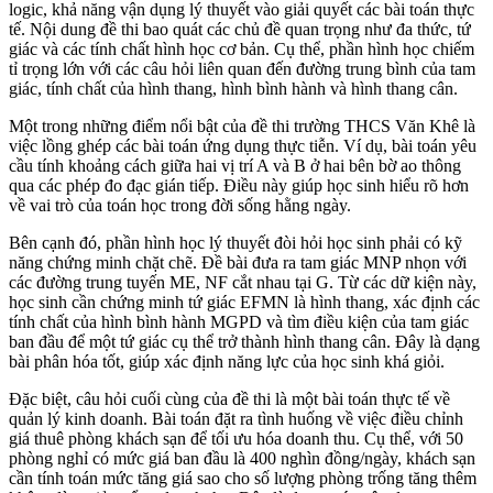
logic, khả năng vận dụng lý thuyết vào giải quyết các bài toán thực
tế. Nội dung đề thi bao quát các chủ đề quan trọng như đa thức, tứ
giác và các tính chất hình học cơ bản. Cụ thể, phần hình học chiếm
tỉ trọng lớn với các câu hỏi liên quan đến đường trung bình của tam
giác, tính chất của hình thang, hình bình hành và hình thang cân.
Một trong những điểm nổi bật của đề thi trường THCS Văn Khê là
việc lồng ghép các bài toán ứng dụng thực tiễn. Ví dụ, bài toán yêu
cầu tính khoảng cách giữa hai vị trí A và B ở hai bên bờ ao thông
qua các phép đo đạc gián tiếp. Điều này giúp học sinh hiểu rõ hơn
về vai trò của toán học trong đời sống hằng ngày.
Bên cạnh đó, phần hình học lý thuyết đòi hỏi học sinh phải có kỹ
năng chứng minh chặt chẽ. Đề bài đưa ra tam giác MNP nhọn với
các đường trung tuyến ME, NF cắt nhau tại G. Từ các dữ kiện này,
học sinh cần chứng minh tứ giác EFMN là hình thang, xác định các
tính chất của hình bình hành MGPD và tìm điều kiện của tam giác
ban đầu để một tứ giác cụ thể trở thành hình thang cân. Đây là dạng
bài phân hóa tốt, giúp xác định năng lực của học sinh khá giỏi.
Đặc biệt, câu hỏi cuối cùng của đề thi là một bài toán thực tế về
quản lý kinh doanh. Bài toán đặt ra tình huống về việc điều chỉnh
giá thuê phòng khách sạn để tối ưu hóa doanh thu. Cụ thể, với 50
phòng nghỉ có mức giá ban đầu là 400 nghìn đồng/ngày, khách sạn
cần tính toán mức tăng giá sao cho số lượng phòng trống tăng thêm