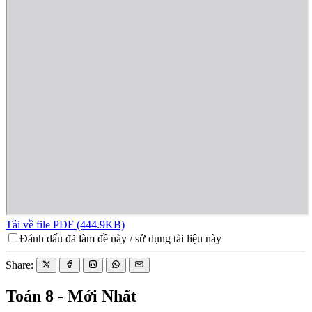
Tải về file PDF
(444.9KB)
Đánh dấu đã làm đề này / sử dụng tài liệu này
Share:
Toán 8 - Mới Nhất