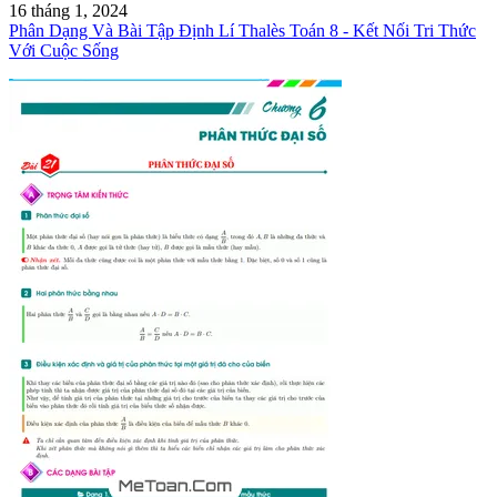
16 tháng 1, 2024
Phân Dạng Và Bài Tập Định Lí Thalès Toán 8 - Kết Nối Tri Thức
Với Cuộc Sống