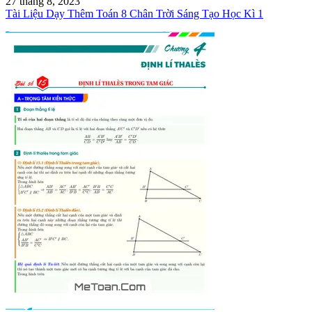
27 tháng 8, 2023
Tài Liệu Dạy Thêm Toán 8 Chân Trời Sáng Tạo Học Kì 1