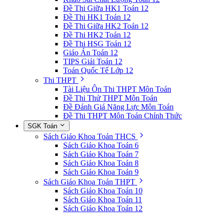
Đề Thi Giữa HK1 Toán 12
Đề Thi HK1 Toán 12
Đề Thi Giữa HK2 Toán 12
Đề Thi HK2 Toán 12
Đề Thi HSG Toán 12
Giáo Án Toán 12
TIPS Giải Toán 12
Toán Quốc Tế Lớp 12
Thi THPT
Tài Liệu Ôn Thi THPT Môn Toán
Đề Thi Thử THPT Môn Toán
Đề Đánh Giá Năng Lực Môn Toán
Đề Thi THPT Môn Toán Chính Thức
SGK Toán
Sách Giáo Khoa Toán THCS
Sách Giáo Khoa Toán 6
Sách Giáo Khoa Toán 7
Sách Giáo Khoa Toán 8
Sách Giáo Khoa Toán 9
Sách Giáo Khoa Toán THPT
Sách Giáo Khoa Toán 10
Sách Giáo Khoa Toán 11
Sách Giáo Khoa Toán 12