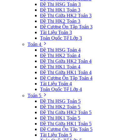
Đề Thi HSG Toán 3
Đề Thi HK1 Toán 3
Đề Thi Giữa HK2 Toán 3
Đề Thi HK2 Toán 3
Đề Cương Ôn Tập Toán 3
Tài Liệu Toán 3
Toán Quốc Tế Lớp 3
Toán 4
Đề Thi HSG Toán 4
Đề Thi HK2 Toán 4
Đề Thi Giữa HK2 Toán 4
Đề Thi HK1 Toán 4
Đề Thi Giữa HK1 Toán 4
Đề Cương Ôn Tập Toán 4
Tài Liệu Toán 4
Toán Quốc Tế Lớp 4
Toán 5
Đề Thi HSG Toán 5
Đề Thi HK2 Toán 5
Đề Thi Giữa HK2 Toán 5
Đề Thi HK1 Toán 5
Đề Thi Giữa HK1 Toán 5
Đề Cương Ôn Tập Toán 5
Tài Liệu Toán 5