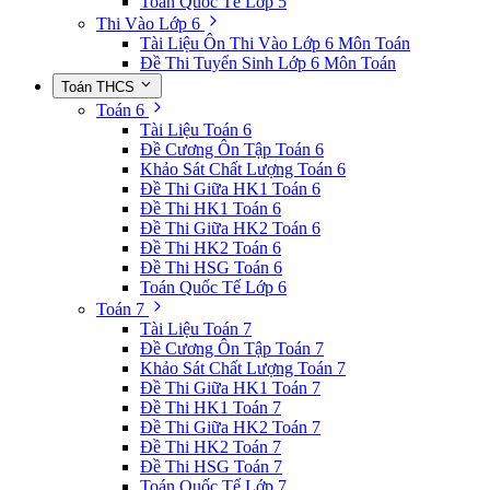
Toán Quốc Tế Lớp 5
Thi Vào Lớp 6
Tài Liệu Ôn Thi Vào Lớp 6 Môn Toán
Đề Thi Tuyển Sinh Lớp 6 Môn Toán
Toán THCS
Toán 6
Tài Liệu Toán 6
Đề Cương Ôn Tập Toán 6
Khảo Sát Chất Lượng Toán 6
Đề Thi Giữa HK1 Toán 6
Đề Thi HK1 Toán 6
Đề Thi Giữa HK2 Toán 6
Đề Thi HK2 Toán 6
Đề Thi HSG Toán 6
Toán Quốc Tế Lớp 6
Toán 7
Tài Liệu Toán 7
Đề Cương Ôn Tập Toán 7
Khảo Sát Chất Lượng Toán 7
Đề Thi Giữa HK1 Toán 7
Đề Thi HK1 Toán 7
Đề Thi Giữa HK2 Toán 7
Đề Thi HK2 Toán 7
Đề Thi HSG Toán 7
Toán Quốc Tế Lớp 7