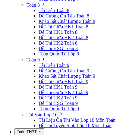
Toán 8
Tài Liệu Toán 8
Đề Cương Ôn Tập Toán 8
Khảo Sát Chất Lượng Toán 8
Đề Thi Giữa HK1 Toán 8
Đề Thi HK1 Toán 8
Đề Thi Giữa HK2 Toán 8
Đề Thi HK2 Toán 8
Đề Thi HSG Toán 8
Toán Quốc Tế Lớp 8
Toán 9
Tài Liệu Toán 9
Đề Cương Ôn Tập Toán 9
Khảo Sát Chất Lượng Toán 9
Đề Thi Giữa HK1 Toán 9
Đề Thi HK1 Toán 9
Đề Thi Giữa HK2 Toán 9
Đề Thi HK2 Toán 9
Đề Thi HSG Toán 9
Toán Quốc Tế Lớp 9
Thi Vào Lớp 10
Tài Liệu Ôn Thi Vào Lớp 10 Môn Toán
Đề Thi Tuyển Sinh Lớp 10 Môn Toán
Toán THPT